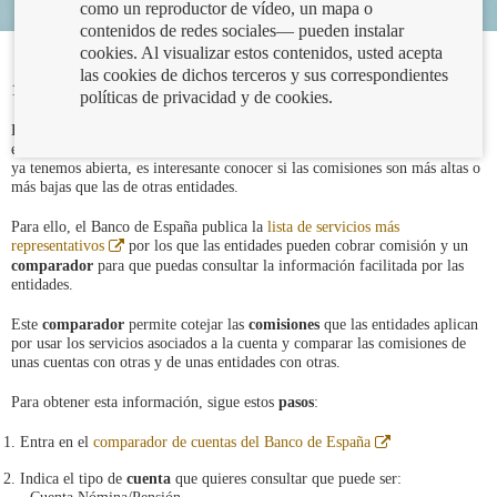
como un reproductor de vídeo, un mapa o
contenidos de redes sociales— pueden instalar
cookies. Al visualizar estos contenidos, usted acepta
las cookies de dichos terceros y sus correspondientes
12/09/2024
políticas de privacidad y de cookies.
Es fundamental que sepas, como consumidor, qué comisiones cobran las
entidades por las cuentas. Tanto si vamos a contratar una como para la que
ya tenemos abierta, es interesante conocer si las comisiones son más altas o
más bajas que las de otras entidades.
Para ello, el Banco de España publica la
lista de servicios más
Abre
representativos
por los que las entidades pueden cobrar comisión y un
en
comparador
para que puedas consultar la información facilitada por las
ventana
entidades.
nueva
Este
comparador
permite cotejar las
comisiones
que las entidades aplican
por usar los servicios asociados a la cuenta y comparar las comisiones de
unas cuentas con otras y de unas entidades con otras.
Para obtener esta información, sigue estos
pasos
:
Abre
Entra en el
comparador de cuentas del Banco de España
en
ventana
Indica el tipo de
cuenta
que quieres consultar que puede ser:
nueva