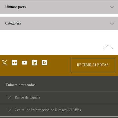
Últimos posts
Categorías
Ir
arriba
twitter
flickr
youtube
linkedin
rss
RECIBIR ALERTAS
Enlaces destacados
Banco de España
Central de Información de Riesgos (CIRBE)