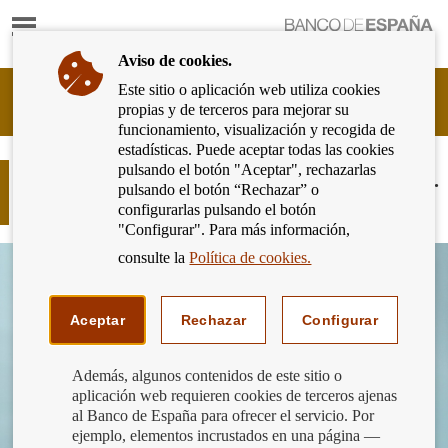
Mostrar
Ir
contenido
a
Aviso de cookies.
la
página
Este sitio o aplicación web utiliza cookies
Cliente
de
propias y de terceros para mejorar su
Bancario
inicio
funcionamiento, visualización y recogida de
del
del
estadísticas. Puede aceptar todas las cookies
Banco
Banco
pulsando el botón "Aceptar", rechazarlas
de
Compara las comisiones de tu cuenta.
de
pulsando el botón “Rechazar” o
España
Aquí tienes la herramienta
España
configurarlas pulsando el botón
Eurosistema,
"Configurar". Para más información,
ir
a
consulte la
Política de cookies.
inicio
Aceptar
Rechazar
Configurar
Además, algunos contenidos de este sitio o
aplicación web requieren cookies de terceros ajenas
al Banco de España para ofrecer el servicio. Por
ejemplo, elementos incrustados en una página —