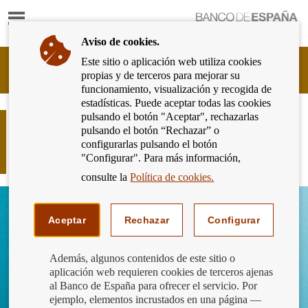
Mostrar
Ir
contenido
a
Aviso de cookies.
la
página
Este sitio o aplicación web utiliza cookies
Cliente
de
propias y de terceros para mejorar su
Bancario
inicio
funcionamiento, visualización y recogida de
del
del
estadísticas. Puede aceptar todas las cookies
Banco
Banco
pulsando el botón "Aceptar", rechazarlas
de
Se refuerza el compromiso de las
de
pulsando el botón “Rechazar” o
España
asociaciones bancarias para la
España
configurarlas pulsando el botón
Eurosistema,
atención de los más mayores
"Configurar". Para más información,
ir
a
consulte la
Política de cookies.
inicio
Aceptar
Rechazar
Configurar
Además, algunos contenidos de este sitio o
aplicación web requieren cookies de terceros ajenas
al Banco de España para ofrecer el servicio. Por
ejemplo, elementos incrustados en una página —