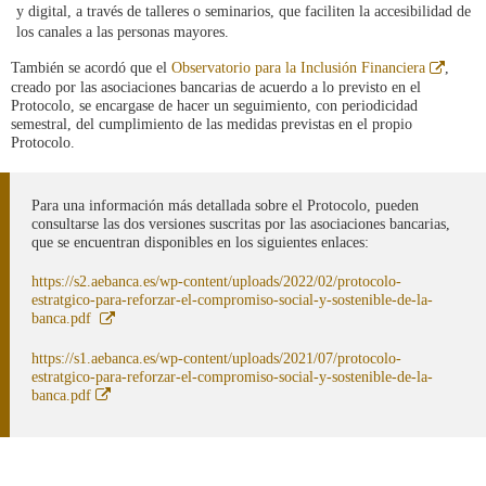
y digital, a través de talleres o seminarios, que faciliten la accesibilidad de
los canales a las personas mayores.
Abre
También se acordó que el
Observatorio para la Inclusión Financiera
,
en
creado por las asociaciones bancarias de acuerdo a lo previsto en el
ventan
Protocolo, se encargase de hacer un seguimiento, con periodicidad
nueva
semestral, del cumplimiento de las medidas previstas en el propio
Protocolo.
Para una información más detallada sobre el Protocolo, pueden
consultarse las dos versiones suscritas por las asociaciones bancarias,
que se encuentran disponibles en los siguientes enlaces:
https://s2.aebanca.es/wp-content/uploads/2022/02/protocolo-
estratgico-para-reforzar-el-compromiso-social-y-sostenible-de-la-
Abre
banca.pdf
en
ventana
https://s1.aebanca.es/wp-content/uploads/2021/07/protocolo-
nueva
estratgico-para-reforzar-el-compromiso-social-y-sostenible-de-la-
Abre
banca.pdf
en
ventana
nueva