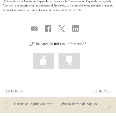
(1) Además de la Asociación Española de Banca y a la Confederación Española de Cajas de
Ahorros), que suscribieron inicialmente el Protocolo, se ha sumado ahora también, al tiempo
de su actualización, la Unión Nacional de Cooperativas de Crédito.
Compartir
Compartir
Compartir
Compartir
por
en
en
en
correo
...
...
...
Facebook
Twitter
Linkedin
¿Te ha parecido útil esta información?
Marcar
Marcar
la
la
información
información
como
como
útil
poco
útil
ANTERIOR
SIGUIENTE
Herencias. Ayuda a nuestra detective Sara en su investigación
¿Puedo darme de baja como cotitular de una cuenta conjunta unilateralmente?