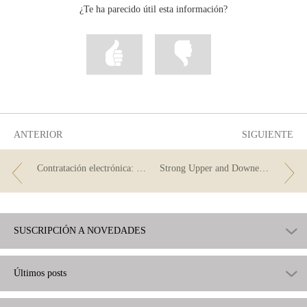
¿Te ha parecido útil esta información?
Marcar
Marcar
la
la
información
información
como
como
útil
poco
útil
ANTERIOR
SIGUIENTE
Contratación electrónica: adiós papel
Strong Upper and Downer (Ignacio Uriarte)
SUSCRIPCIÓN A NOVEDADES
Últimos posts