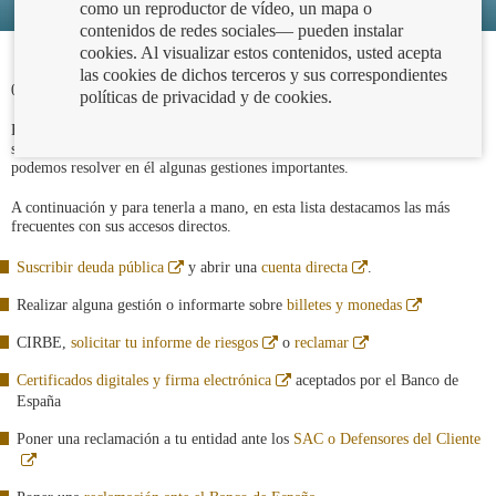
como un reproductor de vídeo, un mapa o
contenidos de redes sociales— pueden instalar
cookies. Al visualizar estos contenidos, usted acepta
las cookies de dichos terceros y sus correspondientes
05/11/2019
políticas de privacidad y de cookies.
El Banco de España no es una entidad comercial y, por tanto, no ofrece
servicios financieros a los particulares, pero sí nos facilita información y
podemos resolver en él algunas gestiones importantes.
A continuación y para tenerla a mano, en esta lista destacamos las más
frecuentes con sus accesos directos.
Abre
Abre
Suscribir deuda pública
y abrir una
cuenta directa
.
en
en
ventana
ventana
Abre
Realizar alguna gestión o informarte sobre
billetes y monedas
nueva
nueva
en
ventana
Abre
Abre
CIRBE,
solicitar tu informe de riesgos
o
reclamar
nueva
en
en
ventana
ventana
Abre
Certificados digitales y firma electrónica
aceptados por el Banco de
nueva
nueva
en
España
ventana
nueva
Poner una reclamación a tu entidad ante los
SAC o Defensores del Cliente
Abre
en
ventana