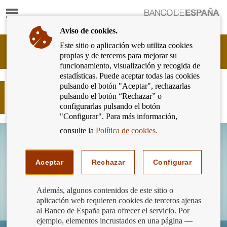
Mostrar
Ir
contenido
a
Aviso de cookies.
la
página
Este sitio o aplicación web utiliza cookies
Cliente
de
propias y de terceros para mejorar su
Bancario
inicio
funcionamiento, visualización y recogida de
del
del
estadísticas. Puede aceptar todas las cookies
Banco
Banco
pulsando el botón "Aceptar", rechazarlas
de
Servicios del Banco de España a
de
pulsando el botón “Rechazar” o
España
particulares
España
configurarlas pulsando el botón
Eurosistema,
"Configurar". Para más información,
ir
a
consulte la
Política de cookies.
inicio
Aceptar
Rechazar
Configurar
Además, algunos contenidos de este sitio o
aplicación web requieren cookies de terceros ajenas
al Banco de España para ofrecer el servicio. Por
ejemplo, elementos incrustados en una página —