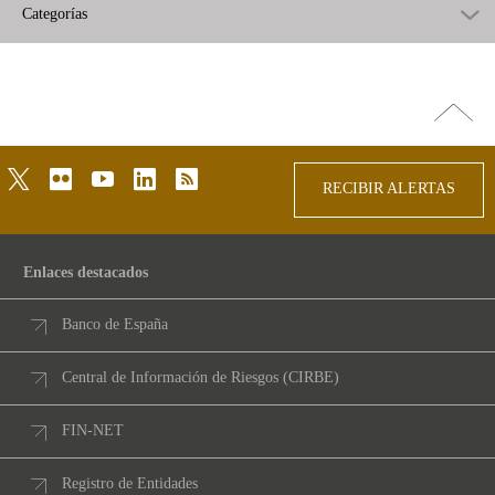
Categorías
Ir
arriba
twitter
flickr
youtube
linkedin
rss
RECIBIR ALERTAS
Enlaces destacados
Banco de España
Central de Información de Riesgos (CIRBE)
FIN-NET
Registro de Entidades