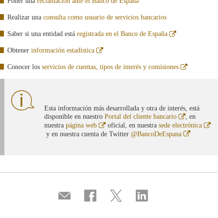
Poner una
reclamación ante el Banco de España
nueva
Realizar una
consulta como usuario de servicios bancarios
Abre
Saber si una entidad está
registrada en el Banco de España
en
ventana
Abre
Obtener
información estadística
nueva
en
ventana
Abre
Conocer los
servicios de cuentas, tipos de interés y comisiones
nueva
en
ventana
nueva
Esta información más desarrollada y otra de interés, está
Abre
disponible en nuestro
Portal del cliente bancario
, en
en
Abre
Ab
nuestra
página web
oficial, en nuestra
sede electrónica
ventana
en
en
Abre
y en nuestra cuenta de Twitter
@BancoDeEspana
nueva
ventana
ve
en
nueva
nu
ventana
nueva
Compartir
Compartir
Compartir
Compartir
por
en
en
en
correo
...
...
...
Facebook
Twitter
Linkedin