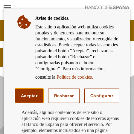
Mostrar
Ir
contenido
a
Aviso de cookies.
la
página
Este sitio o aplicación web utiliza cookies
Cliente
de
propias y de terceros para mejorar su
Bancario
inicio
funcionamiento, visualización y recogida de
del
del
estadísticas. Puede aceptar todas las cookies
Banco
Banco
pulsando el botón "Aceptar", rechazarlas
de
Traslado de cuenta. Ayuda a nuestra
de
pulsando el botón “Rechazar” o
España
detective Sara en su investigación
España
configurarlas pulsando el botón
Eurosistema,
"Configurar". Para más información,
ir
a
consulte la
Política de cookies.
inicio
Aceptar
Rechazar
Configurar
Además, algunos contenidos de este sitio o
aplicación web requieren cookies de terceros ajenas
al Banco de España para ofrecer el servicio. Por
ejemplo, elementos incrustados en una página —