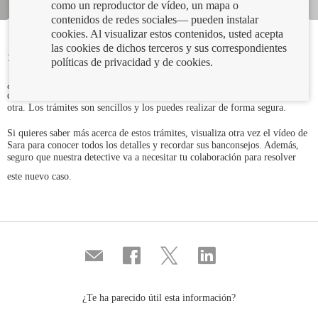
como un reproductor de vídeo, un mapa o
contenidos de redes sociales— pueden instalar
cookies. Al visualizar estos contenidos, usted acepta
las cookies de dichos terceros y sus correspondientes
13/04/2022
políticas de privacidad y de cookies.
¿Recuerdas las investigaciones de Sara Gómez acerca del traslado de
cuenta? Como sabes, puedes trasladar fácilmente tu cuenta de una entidad a
otra. Los trámites son sencillos y los puedes realizar de forma segura.
Si quieres saber más acerca de estos trámites, visualiza otra vez el vídeo de
Sara para conocer todos los detalles y recordar sus banconsejos. Además,
seguro que nuestra detective va a necesitar tu colaboración para resolver
este nuevo caso.
Compartir
Compartir
Compartir
Compartir
por
en
en
en
correo
...
...
...
Facebook
Twitter
Linkedin
¿Te ha parecido útil esta información?