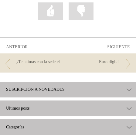
Marcar
Marcar
la
la
información
información
como
como
útil
poco
útil
ANTERIOR
SIGUIENTE
¿Te animas con la sede electrónica?
Euro digital
SUSCRIPCIÓN A NOVEDADES
Últimos posts
Categorías