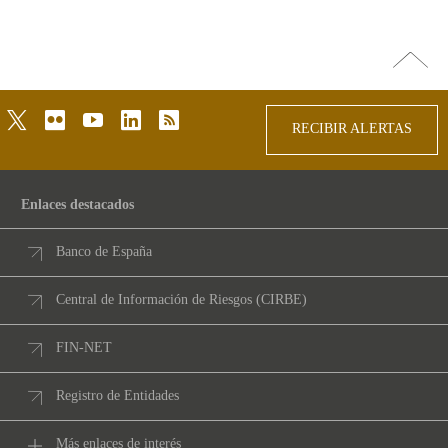
Ir
arriba
twitter
flickr
youtube
linkedin
rss
RECIBIR ALERTAS
Enlaces destacados
Banco de España
Central de Información de Riesgos (CIRBE)
FIN-NET
Registro de Entidades
Más enlaces de interés