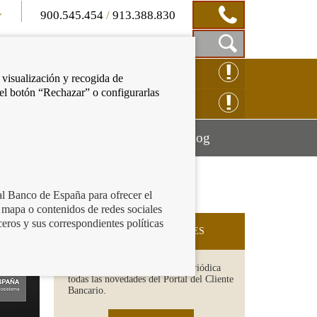
900.545.454
/
913.388.830
Mostrar
CLAMACIÓN ONLINE
 visualización y recogida de
Caja
 el botón “Rechazar” o configurarlas
de
NSULTAS ONLINE
Búsqueda
Mostrar
Mostrar
cación financiera
Blog
menú
menú
al Banco de España para ofrecer el
 mapa o contenidos de redes sociales
ceros y sus correspondientes políticas
SUSCRIPCIÓN A NOVEDADES
Recibe en tu email de forma periódica
todas las novedades del Portal del Cliente
Bancario.