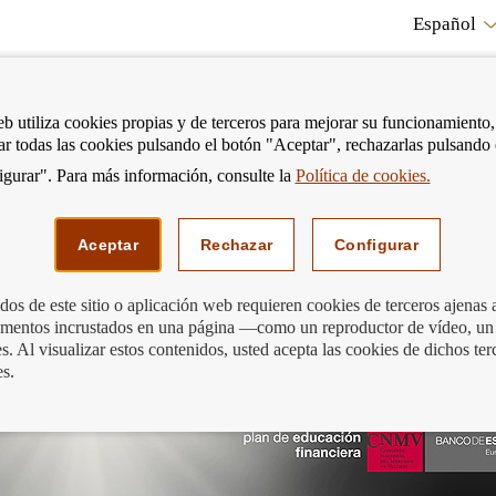
Español
RE
eb utiliza cookies propias y de terceros para mejorar su funcionamiento,
tar todas las cookies pulsando el botón "Aceptar", rechazarlas pulsando
CO
gurar". Para más información, consulte la
Política de cookies.
strar
Mostrar
Podemos ayudarte
Edu
enú
menú
Aceptar
Rechazar
Configurar
os de este sitio o aplicación web requieren cookies de terceros ajenas 
lementos incrustados en una página —como un reproductor de vídeo, un
e conocimientos financieros 2021 es…
. Al visualizar estos contenidos, usted acepta las cookies de dichos ter
es.