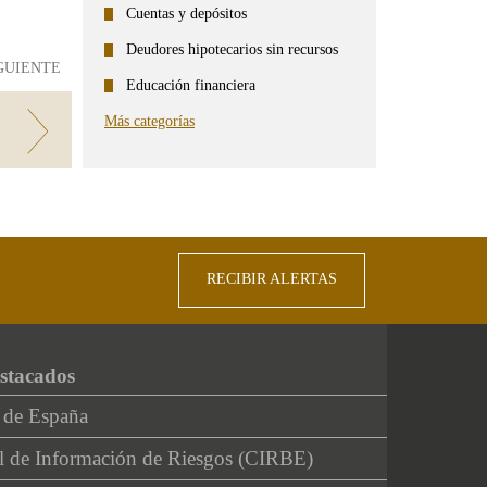
Cuentas y depósitos
Deudores hipotecarios sin recursos
GUIENTE
Educación financiera
Más categorías
RECIBIR ALERTAS
stacados
 de España
l de Información de Riesgos (CIRBE)