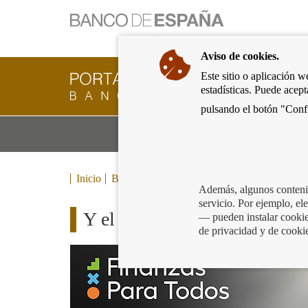
Ir
a
la
Aviso de cookies.
página
de
Este sitio o aplicación w
Cliente
inicio
estadísticas. Puede acep
Bancario
del
del
pulsando el botón "Confi
Banco
Banco
de
Mo
Productos y servicios bancarios
de
España
m
España
Eurosistema,
ir
Inicio
Blog
a
Además, algunos contenid
inicio
servicio. Por ejemplo, e
Y el ganador del concurso d
— pueden instalar cookies
de privacidad y de cooki