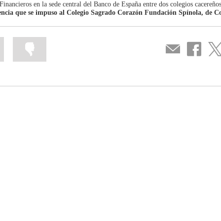
inancieros en la sede central del Banco de España entre dos colegios cacereño
encia
que se impuso al
Colegio Sagrado Corazón Fundación Spínola, de C
Marcar
Marcar
Compartir
Compartir
Com
la
la
por
en
en
información
información
correo
...
...
Facebook
Twit
como
como
útil
poco
útil