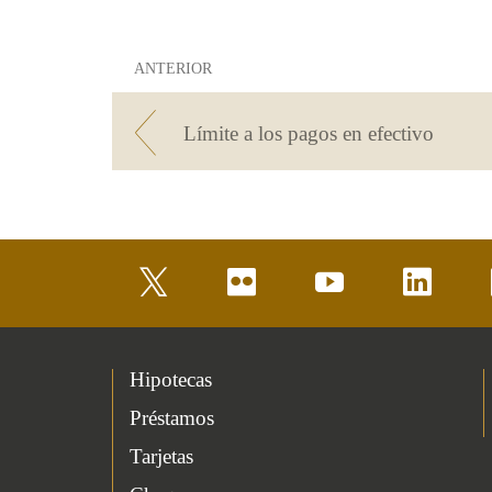
ANTERIOR
Límite a los pagos en efectivo
twitter
flickr
youtube
linkedin
Hipotecas
Préstamos
Tarjetas