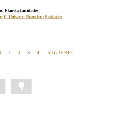
ro: Planeta Entidades
os
El Universo Financiero
Entidades
(actual)
PÁGINA
R
1
2
3
4
SIGUIENTE
Marcar
Marcar
la
la
información
información
como
como
útil
poco
útil