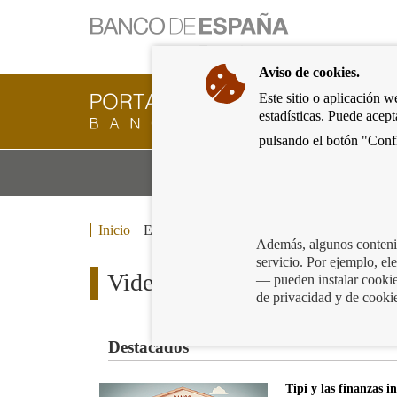
Ir
a
la
Aviso de cookies.
página
de
Este sitio o aplicación w
Cliente
inicio
estadísticas. Puede acep
Bancario
del
del
pulsando el botón "Confi
Banco
Banco
de
Mo
Productos y servicios bancarios
de
España
m
España
Eurosistema,
ir
Inicio
Educación financiera
Videos
a
Además, algunos contenid
inicio
servicio. Por ejemplo, e
Videos
— pueden instalar cookies
de privacidad y de cooki
Destacados
Tipi y las finanzas i