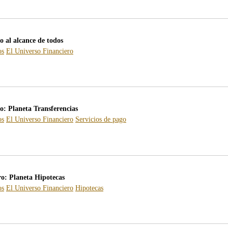
o al alcance de todos
os
El Universo Financiero
ro: Planeta Transferencias
os
El Universo Financiero
Servicios de pago
ro: Planeta Hipotecas
os
El Universo Financiero
Hipotecas