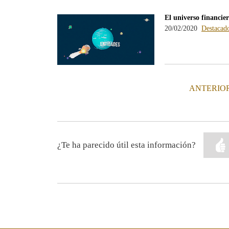
El universo financie
20/02/2020
Destacad
PÁGINA
ANTERIO
¿Te ha parecido útil esta información?