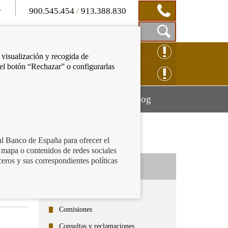
900.545.454
/
913.388.830
Mostrar
CLAMACIÓN ONLINE
 visualización y recogida de
Caja
 el botón “Rechazar” o configurarlas
de
NSULTAS ONLINE
Búsqueda
Mostrar
Mostrar
cación financiera
Blog
menú
menú
al Banco de España para ofrecer el
 mapa o contenidos de redes sociales
ceros y sus correspondientes políticas
Categorías
Todos
Comisiones
Consultas y reclamaciones