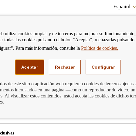
Español
RE
eb utiliza cookies propias y de terceros para mejorar su funcionamiento,
tar todas las cookies pulsando el botón "Aceptar", rechazarlas pulsando
CO
gurar". Para más información, consulte la
Política de cookies.
strar
Mostrar
Podemos ayudarte
Edu
enú
menú
Aceptar
Rechazar
Configurar
os de este sitio o aplicación web requieren cookies de terceros ajenas 
lementos incrustados en una página —como un reproductor de vídeo, un
. Al visualizar estos contenidos, usted acepta las cookies de dichos ter
es.
nclusivas