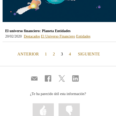
El universo financiero: Planeta Entidades
20/02/2020
Destacados
El Universo Financiero
Entidades
PÁGINA
(actual)
PÁGINA
ANTERIOR
1
2
3
4
SIGUIENTE
Compartir
Compartir
Compartir
Compartir
por
en
en
en
correo
...
...
...
Facebook
Twitter
Linkedin
¿Te ha parecido útil esta información?
Marcar
Marcar
la
la
información
información