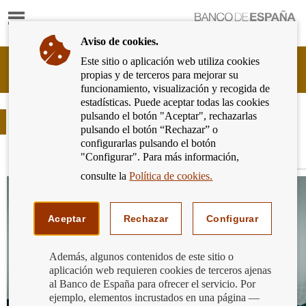
Mostrar
Ir
contenido
a
Aviso de cookies.
la
página
Este sitio o aplicación web utiliza cookies
Cliente
de
propias y de terceros para mejorar su
Bancario
inicio
funcionamiento, visualización y recogida de
del
del
estadísticas. Puede aceptar todas las cookies
Banco
Banco
pulsando el botón "Aceptar", rechazarlas
de
Videos
de
pulsando el botón “Rechazar” o
España
España
configurarlas pulsando el botón
Eurosistema,
"Configurar". Para más información,
ir
Destacados
a
consulte la
Política de cookies.
inicio
Aceptar
Rechazar
Configurar
Además, algunos contenidos de este sitio o
aplicación web requieren cookies de terceros ajenas
al Banco de España para ofrecer el servicio. Por
ejemplo, elementos incrustados en una página —