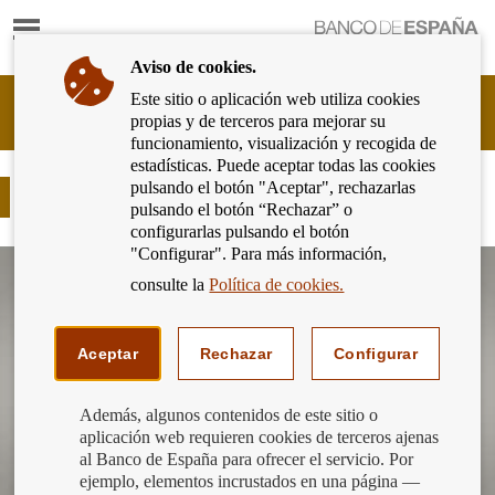
Mostrar
Ir
contenido
a
Aviso de cookies.
la
página
Este sitio o aplicación web utiliza cookies
Cliente
de
propias y de terceros para mejorar su
Bancario
inicio
funcionamiento, visualización y recogida de
del
del
estadísticas. Puede aceptar todas las cookies
Banco
Banco
pulsando el botón "Aceptar", rechazarlas
de
Tipi y las finanzas sostenibles
de
pulsando el botón “Rechazar” o
España
España
configurarlas pulsando el botón
Eurosistema,
"Configurar". Para más información,
ir
Visualizar
a
video
consulte la
Política de cookies.
inicio
de
youtube
Aceptar
Rechazar
Configurar
Además, algunos contenidos de este sitio o
aplicación web requieren cookies de terceros ajenas
al Banco de España para ofrecer el servicio. Por
ejemplo, elementos incrustados en una página —