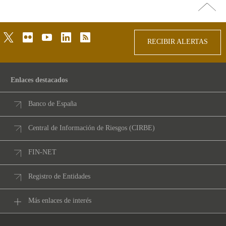
Ir
arriba
twitter
flickr
youtube
linkedin
rss
RECIBIR ALERTAS
Enlaces destacados
Banco de España
Central de Información de Riesgos (CIRBE)
FIN-NET
Registro de Entidades
Más enlaces de interés