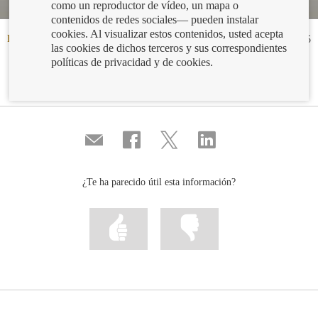
como un reproductor de vídeo, un mapa o
contenidos de redes sociales— pueden instalar
cookies. Al visualizar estos contenidos, usted acepta
Fecha de publicación:
26/10/2023
1:45
las cookies de dichos terceros y sus correspondientes
políticas de privacidad y de cookies.
Compartir
Compartir
Compartir
Compartir
por
en
en
en
correo
...
...
...
Facebook
Twitter
Linkedin
¿Te ha parecido útil esta información?
Marcar
Marcar
la
la
información
información
como
como
útil
poco
útil