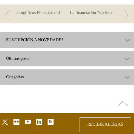
Jeroglíficos Financieros II
La financiación "sin intereses"
SUSCRIPCIÓN A NOVEDADES
Últimos posts
Categorías
Ir
arriba
twitter
flickr
youtube
linkedin
rss
RECIBIR ALERTAS