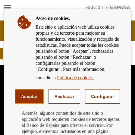
Mostrar
Ir
contenido
a
Aviso de cookies.
la
página
Este sitio o aplicación web utiliza cookies
Cliente
de
propias y de terceros para mejorar su
Bancario
inicio
funcionamiento, visualización y recogida de
del
del
estadísticas. Puede aceptar todas las cookies
Banco
Banco
pulsando el botón "Aceptar", rechazarlas
de
Jeroglíficos Financieros I
de
pulsando el botón “Rechazar” o
España
España
configurarlas pulsando el botón
Eurosistema,
"Configurar". Para más información,
ir
a
consulte la
Política de cookies.
inicio
Aceptar
Rechazar
Configurar
Además, algunos contenidos de este sitio o
aplicación web requieren cookies de terceros ajenas
al Banco de España para ofrecer el servicio. Por
ejemplo, elementos incrustados en una página —