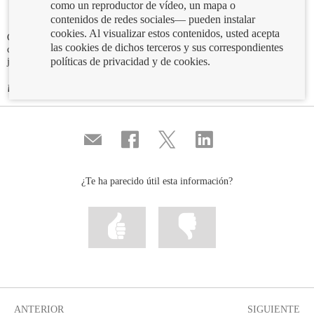
como un reproductor de vídeo, un mapa o
contenidos de redes sociales— pueden instalar
cookies. Al visualizar estos contenidos, usted acepta
Comenzamos esta sección para poner a prueba tu ingenio y tus
las cookies de dichos terceros y sus correspondientes
conocimientos financieros. La semana que viene te plantearemos un nuevo
políticas de privacidad y de cookies.
jeroglífico financiero y te descubriremos la solución de éste.
¡A ver si lo adivinas!
Compartir
Compartir
Compartir
Compartir
por
en
en
en
correo
...
...
...
Facebook
Twitter
Linkedin
¿Te ha parecido útil esta información?
Marcar
Marcar
la
la
información
información
como
como
útil
poco
útil
ANTERIOR
SIGUIENTE