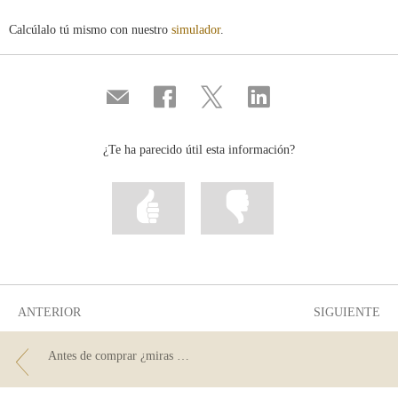
Calcúlalo tú mismo con nuestro
simulador
.
Compartir
Compartir
Compartir
Compartir
por
en
en
en
correo
...
...
...
Facebook
Twitter
Linkedin
¿Te ha parecido útil esta información?
Marcar
Marcar
la
la
información
información
como
como
útil
poco
útil
ANTERIOR
SIGUIENTE
Antes de comprar ¿miras los precios?