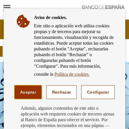
Mostrar
Ir
contenido
a
Aviso de cookies.
la
página
Este sitio o aplicación web utiliza cookies
Cliente
de
propias y de terceros para mejorar su
Bancario
inicio
funcionamiento, visualización y recogida de
del
del
estadísticas. Puede aceptar todas las cookies
Banco
Banco
pulsando el botón "Aceptar", rechazarlas
de
La financiación "sin intereses"
de
pulsando el botón “Rechazar” o
España
España
configurarlas pulsando el botón
Eurosistema,
"Configurar". Para más información,
ir
a
consulte la
Política de cookies.
inicio
Aceptar
Rechazar
Configurar
Además, algunos contenidos de este sitio o
aplicación web requieren cookies de terceros ajenas
al Banco de España para ofrecer el servicio. Por
ejemplo, elementos incrustados en una página —