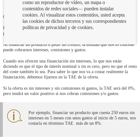
como un reproductor de vídeo, un mapa o
contenidos de redes sociales— pueden instalar
cookies. Al visualizar estos contenidos, usted acepta
02/01/2018
las cookies de dichos terceros y sus correspondientes
políticas de privacidad y de cookies.
Es muy frecuente encontrarnos con ofertas de financiación “sin intereses”,
pero ¿sabemos realmente lo que significa?
Al financiar un producto o pedir un crédito, la entidad que nos lo concede
puede cobrarnos intereses, comisiones y gastos.
Cuando nos ofrecen una financiación sin intereses, lo que nos están
diciendo es que el tipo de interés nominal o tin es cero, pero no que el resto
del coste también lo sea. Para saber lo que nos va a costar realmente la
financiación, debemos fijarnos en la TAE de la oferta.
Si la oferta es sin intereses y sin comisiones ni gastos, la TAE será del 0%,
pero tendrá un valor positivo si nos cobran comisiones y/o gastos.
Por ejemplo, financiar un producto que cuesta 250 euros sin
intereses en 5 meses con unos gastos al inicio de 5 euros, nos
costaría en términos TAE más de un 8%.