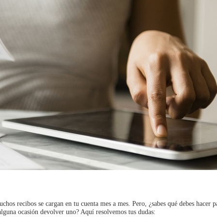
uchos recibos se cargan en tu cuenta mes a mes. Pero, ¿sabes qué debes hacer p
 alguna ocasión devolver uno? Aquí resolvemos tus dudas: