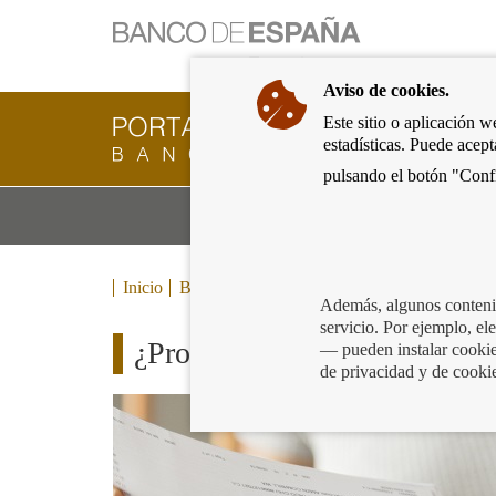
Ir
a
la
Aviso de cookies.
página
de
Este sitio o aplicación w
Cliente
inicio
estadísticas. Puede acep
Bancario
del
del
pulsando el botón "Confi
Banco
Banco
de
Mo
Productos y servicios bancarios
de
España
m
España
Eurosistema,
ir
Inicio
Blog
a
Además, algunos contenid
inicio
servicio. Por ejemplo, e
¿Problemas con los recibos?
— pueden instalar cookies
de privacidad y de cooki