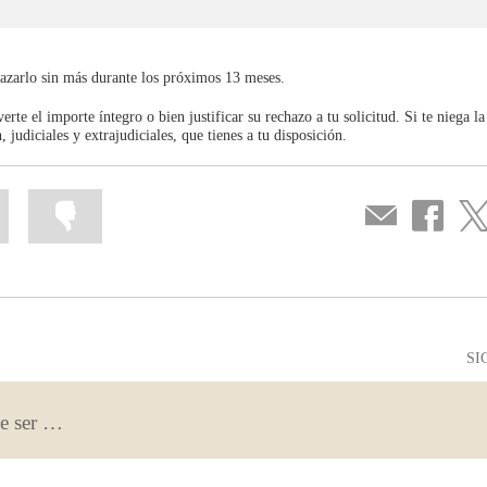
chazarlo sin más durante los próximos 13 meses.
rte el importe íntegro o bien justificar su rechazo a tu solicitud. Si te niega la
judiciales y extrajudiciales, que tienes a tu disposición.
Marcar
Marcar
Compartir
Compartir
Com
la
la
por
en
en
información
información
correo
...
...
Facebook
Twit
como
como
útil
poco
útil
SI
Banca a distancia: la tecnología puede ser nuestra mejor aliada si la utilizamos con cabeza