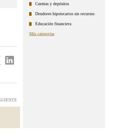
Cuentas y depósitos
Deudores hipotecarios sin recursos
Educación financiera
Más categorías
partir
Compartir
en
...
ter
Linkedin
GUIENTE