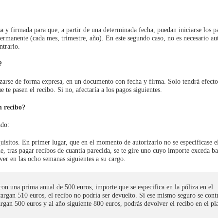
a y firmada para que, a partir de una determinada fecha, puedan iniciarse los p
rmanente (cada mes, trimestre, año). En este segundo caso, no es necesario aut
ntrario.
?
zarse de forma expresa, en un documento con fecha y firma. Solo tendrá efecto 
e te pasen el recibo. Si no, afectaría a los pagos siguientes.
n recibo?
ado:
uisitos. En primer lugar, que en el momento de autorizarlo no se especificase e
e, tras pagar recibos de cuantía parecida, se te gire uno cuyo importe exceda ba
ver en las ocho semanas siguientes a su cargo.
con una prima anual de 500 euros, importe que se especifica en la póliza en el
cargan 510 euros, el recibo no podría ser devuelto. Si ese mismo seguro se contr
argan 500 euros y al año siguiente 800 euros, podrás devolver el recibo en el pl