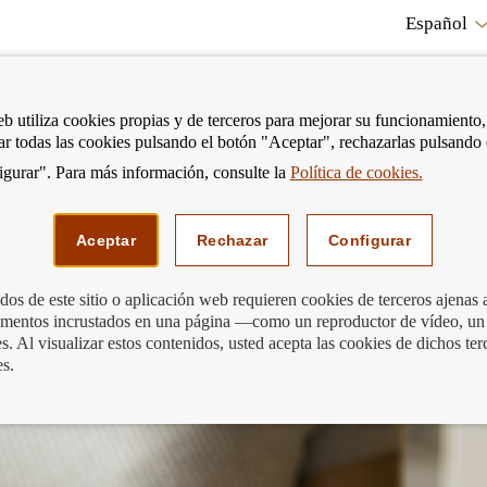
Español
RE
eb utiliza cookies propias y de terceros para mejorar su funcionamiento,
tar todas las cookies pulsando el botón "Aceptar", rechazarlas pulsando
CO
gurar". Para más información, consulte la
Política de cookies.
strar
Mostrar
Podemos ayudarte
Edu
enú
menú
Aceptar
Rechazar
Configurar
os de este sitio o aplicación web requieren cookies de terceros ajenas 
lementos incrustados en una página —como un reproductor de vídeo, un
 Disipamos tus dudas.
. Al visualizar estos contenidos, usted acepta las cookies de dichos ter
es.