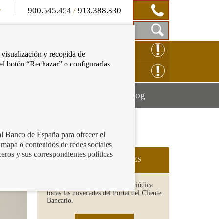
900.545.454
/
913.388.830
Mostrar
CLAMACIÓN ONLINE
 visualización y recogida de
Caja
 el botón “Rechazar” o configurarlas
de
NSULTAS ONLINE
Búsqueda
Mostrar
Mostrar
cación financiera
Blog
menú
menú
al Banco de España para ofrecer el
 mapa o contenidos de redes sociales
ceros y sus correspondientes políticas
SUSCRIPCIÓN A NOVEDADES
Recibe en tu email de forma periódica
todas las novedades del Portal del Cliente
Bancario.