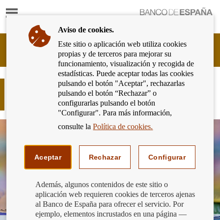
Mostrar
Ir
contenido
a
Aviso de cookies.
la
página
Este sitio o aplicación web utiliza cookies
Cliente
de
propias y de terceros para mejorar su
Bancario
inicio
funcionamiento, visualización y recogida de
del
del
estadísticas. Puede aceptar todas las cookies
Banco
Banco
pulsando el botón "Aceptar", rechazarlas
de
Autónomo, puedes adelantar el cobro
de
pulsando el botón “Rechazar” o
España
de tus facturas
España
configurarlas pulsando el botón
Eurosistema,
"Configurar". Para más información,
ir
a
consulte la
Política de cookies.
inicio
Aceptar
Rechazar
Configurar
Además, algunos contenidos de este sitio o
aplicación web requieren cookies de terceros ajenas
al Banco de España para ofrecer el servicio. Por
ejemplo, elementos incrustados en una página —