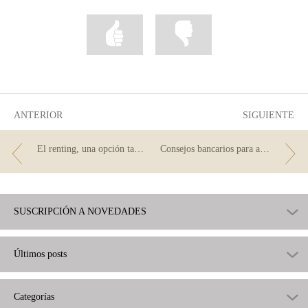
Marcar
Marcar
la
la
información
información
como
como
útil
poco
útil
ANTERIOR
SIGUIENTE
El renting, una opción también para particulares
Consejos bancarios para autónomos y pymes
SUSCRIPCIÓN A NOVEDADES
Últimos posts
Categorías