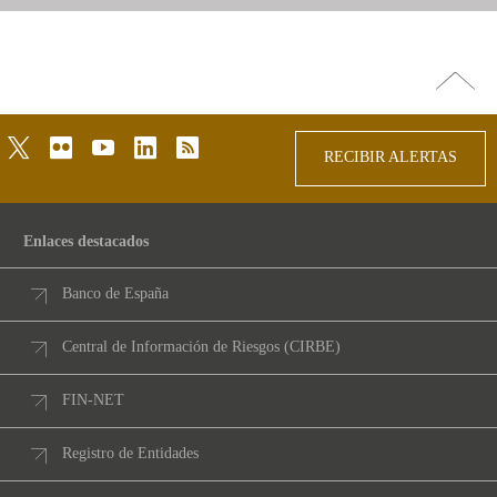
Ir
arriba
twitter
flickr
youtube
linkedin
rss
RECIBIR ALERTAS
Enlaces destacados
Banco de España
Central de Información de Riesgos (CIRBE)
FIN-NET
Registro de Entidades