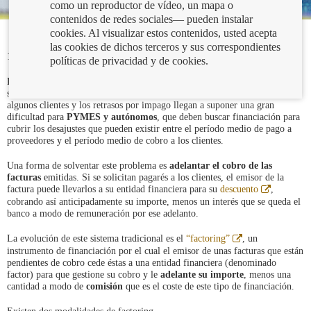
como un reproductor de vídeo, un mapa o
contenidos de redes sociales— pueden instalar
cookies. Al visualizar estos contenidos, usted acepta
las cookies de dichos terceros y sus correspondientes
17/01/2023
políticas de privacidad y de cookies.
La gestión de la liquidez en cualquier negocio es vital para su
supervivencia. El alargamiento de los plazos de cobro que pueden imponer
algunos clientes y los retrasos por impago llegan a suponer una gran
dificultad para
PYMES y autónomos
, que deben buscar financiación para
cubrir los desajustes que pueden existir entre el período medio de pago a
proveedores y el período medio de cobro a los clientes.
Una forma de solventar este problema es
adelantar el cobro de las
facturas
emitidas. Si se solicitan pagarés a los clientes, el emisor de la
Abre
factura puede llevarlos a su entidad financiera para su
descuento
,
en
cobrando así anticipadamente su importe, menos un interés que se queda el
ventana
banco a modo de remuneración por ese adelanto.
nueva
Abre
La evolución de este sistema tradicional es el
“factoring”
, un
en
instrumento de financiación por el cual el emisor de unas facturas que están
ventana
pendientes de cobro cede éstas a una entidad financiera (denominado
nueva
factor) para que gestione su cobro y le
adelante su importe
, menos una
cantidad a modo de
comisión
que es el coste de este tipo de financiación.