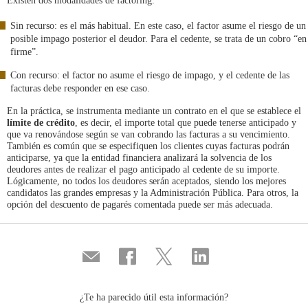
Existen dos modalidades de factoring.
Sin recurso: es el más habitual. En este caso, el factor asume el riesgo de un
posible impago posterior el deudor. Para el cedente, se trata de un cobro “en
firme”.
Con recurso: el factor no asume el riesgo de impago, y el cedente de las
facturas debe responder en ese caso.
En la práctica, se instrumenta mediante un contrato en el que se establece el
límite de crédito
, es decir, el importe total que puede tenerse anticipado y
que va renovándose según se van cobrando las facturas a su vencimiento.
También es común que se especifiquen los clientes cuyas facturas podrán
anticiparse, ya que la entidad financiera analizará la solvencia de los
deudores antes de realizar el pago anticipado al cedente de su importe.
Lógicamente, no todos los deudores serán aceptados, siendo los mejores
candidatos las grandes empresas y la Administración Pública. Para otros, la
opción del descuento de pagarés comentada puede ser más adecuada.
Compartir
Compartir
Compartir
Compartir
por
en
en
en
correo
...
...
...
Facebook
Twitter
Linkedin
¿Te ha parecido útil esta información?