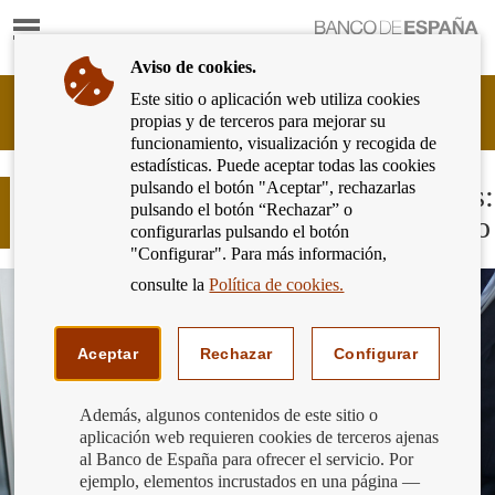
Mostrar
Ir
contenido
a
Aviso de cookies.
la
página
Este sitio o aplicación web utiliza cookies
Cliente
de
propias y de terceros para mejorar su
Bancario
inicio
funcionamiento, visualización y recogida de
del
del
estadísticas. Puede aceptar todas las cookies
Banco
Banco
pulsando el botón "Aceptar", rechazarlas
de
Ayuda a tus mayores con sus finanzas:
de
pulsando el botón “Rechazar” o
España
sacar efectivo de un cajero automático
España
configurarlas pulsando el botón
Eurosistema,
"Configurar". Para más información,
ir
a
consulte la
Política de cookies.
inicio
Aceptar
Rechazar
Configurar
Además, algunos contenidos de este sitio o
aplicación web requieren cookies de terceros ajenas
al Banco de España para ofrecer el servicio. Por
ejemplo, elementos incrustados en una página —