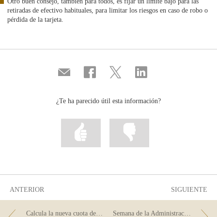
Otro buen consejo, también para todos, es fijar un límite bajo para las
retiradas de efectivo habituales, para limitar los riesgos en caso de robo o
pérdida de la tarjeta.
Compartir
Compartir
Compartir
Compartir
por
en
en
en
correo
...
...
...
Facebook
Twitter
Linkedin
¿Te ha parecido útil esta información?
Marcar
Marcar
la
la
información
información
como
como
útil
poco
útil
ANTERIOR
SIGUIENTE
Calcula la nueva cuota de tu hipoteca
Semana de la Administración Abierta: pon a prueba tus conocimientos