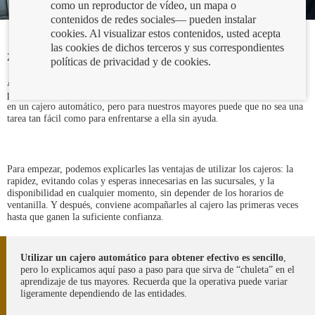
como un reproductor de vídeo, un mapa o
contenidos de redes sociales— pueden instalar
cookies. Al visualizar estos contenidos, usted acepta
las cookies de dichos terceros y sus correspondientes
23/06/2022
políticas de privacidad y de cookies.
Aunque estemos en la era digital, el efectivo sigue siendo un medio de
pago fundamental. Una de las formas más sencillas de obtener efectivo es
en un cajero automático, pero para nuestros mayores puede que no sea una
tarea tan fácil como para enfrentarse a ella sin ayuda.
Para empezar, podemos explicarles las ventajas de utilizar los cajeros: la
rapidez, evitando colas y esperas innecesarias en las sucursales, y la
disponibilidad en cualquier momento, sin depender de los horarios de
ventanilla. Y después, conviene acompañarles al cajero las primeras veces
hasta que ganen la suficiente confianza.
Utilizar un cajero automático para obtener efectivo es sencillo
,
pero lo explicamos aquí paso a paso para que sirva de “chuleta” en el
aprendizaje de tus mayores. Recuerda que la operativa puede variar
ligeramente dependiendo de las entidades.