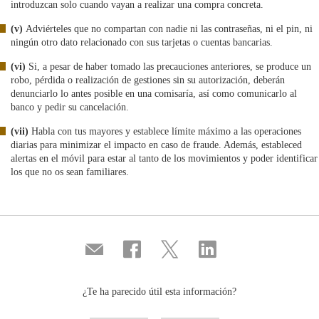
introduzcan solo cuando vayan a realizar una compra concreta.
(v)
Adviérteles que no compartan con nadie ni las contraseñas, ni el pin, ni
ningún otro dato relacionado con sus tarjetas o cuentas bancarias.
(vi)
Si, a pesar de haber tomado las precauciones anteriores, se produce un
robo, pérdida o realización de gestiones sin su autorización, deberán
denunciarlo lo antes posible en una comisaría, así como comunicarlo al
banco y pedir su cancelación.
(vii)
Habla con tus mayores y establece límite máximo a las operaciones
diarias para minimizar el impacto en caso de fraude. Además, estableced
alertas en el móvil para estar al tanto de los movimientos y poder identificar
los que no os sean familiares.
Compartir
Compartir
Compartir
Compartir
por
en
en
en
correo
...
...
...
Facebook
Twitter
Linkedin
¿Te ha parecido útil esta información?