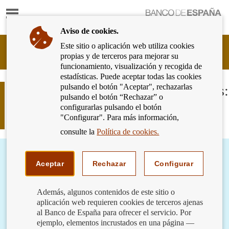
Mostrar
Ir
contenido
a
Aviso de cookies.
la
página
Este sitio o aplicación web utiliza cookies
Cliente
de
propias y de terceros para mejorar su
Bancario
inicio
funcionamiento, visualización y recogida de
del
del
estadísticas. Puede aceptar todas las cookies
Banco
Banco
pulsando el botón "Aceptar", rechazarlas
de
Ayuda a tus mayores con sus finanzas:
de
pulsando el botón “Rechazar” o
España
utilizar la tarjeta bancaria en sus
España
configurarlas pulsando el botón
Eurosistema,
transacciones
"Configurar". Para más información,
ir
a
consulte la
Política de cookies.
inicio
Aceptar
Rechazar
Configurar
Además, algunos contenidos de este sitio o
aplicación web requieren cookies de terceros ajenas
al Banco de España para ofrecer el servicio. Por
ejemplo, elementos incrustados en una página —