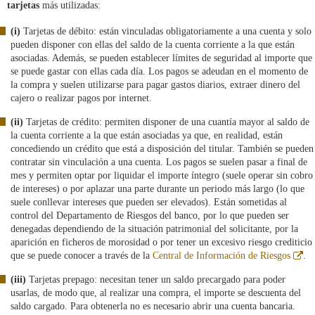
tarjetas
más utilizadas:
(i)
Tarjetas de débito: están vinculadas obligatoriamente a una cuenta y solo
pueden disponer con ellas del saldo de la cuenta corriente a la que están
asociadas. Además, se pueden establecer límites de seguridad al importe que
se puede gastar con ellas cada día. Los pagos se adeudan en el momento de
la compra y suelen utilizarse para pagar gastos diarios, extraer dinero del
cajero o realizar pagos por internet.
(ii)
Tarjetas de crédito: permiten disponer de una cuantía mayor al saldo de
la cuenta corriente a la que están asociadas ya que, en realidad, están
concediendo un crédito que está a disposición del titular. También se pueden
contratar sin vinculación a una cuenta. Los pagos se suelen pasar a final de
mes y permiten optar por liquidar el importe íntegro (suele operar sin cobro
de intereses) o por aplazar una parte durante un periodo más largo (lo que
suele conllevar intereses que pueden ser elevados). Están sometidas al
control del Departamento de Riesgos del banco, por lo que pueden ser
denegadas dependiendo de la situación patrimonial del solicitante, por la
aparición en ficheros de morosidad o por tener un excesivo riesgo crediticio
Ab
que se puede conocer a través de la
Central de Información de Riesgos
.
en
ve
(iii)
Tarjetas prepago: necesitan tener un saldo precargado para poder
nu
usarlas, de modo que, al realizar una compra, el importe se descuenta del
saldo cargado. Para obtenerla no es necesario abrir una cuenta bancaria.