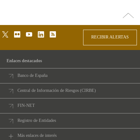
Ir
arriba
twitter
flickr
youtube
linkedin
rss
RECIBIR ALERTAS
Enlaces destacados
Banco de España
Central de Información de Riesgos (CIRBE)
FIN-NET
Registro de Entidades
Más enlaces de interés