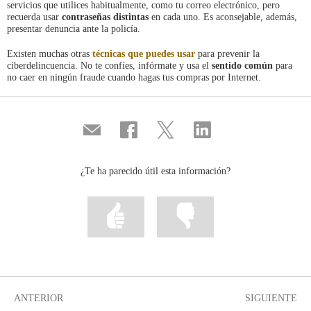
servicios que utilices habitualmente, como tu correo electrónico, pero
recuerda usar
contraseñas distintas
en cada uno. Es aconsejable, además,
presentar denuncia ante la policía.
Existen muchas otras
técnicas que puedes usar
para prevenir la
ciberdelincuencia. No te confíes, infórmate y usa el
sentido común
para
no caer en ningún fraude cuando hagas tus compras por Internet.
Compartir
Compartir
Compartir
Compartir
por
en
en
en
correo
...
...
...
Facebook
Twitter
Linkedin
¿Te ha parecido útil esta información?
Marcar
Marcar
la
la
información
información
como
como
útil
poco
útil
ANTERIOR
SIGUIENTE