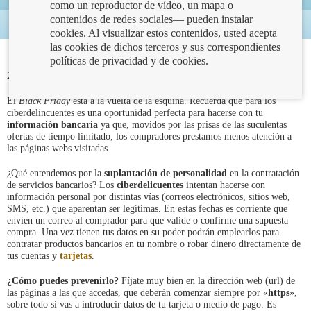
como un reproductor de vídeo, un mapa o
contenidos de redes sociales— pueden instalar
cookies. Al visualizar estos contenidos, usted acepta
las cookies de dichos terceros y sus correspondientes
políticas de privacidad y de cookies.
28/11/2019
El
Black Friday
está a la vuelta de la esquina. Recuerda que para los
ciberdelincuentes es una oportunidad perfecta para hacerse con tu
información bancaria
ya que, movidos por las prisas de las suculentas
ofertas de tiempo limitado, los compradores prestamos menos atención a
las páginas webs visitadas.
¿Qué entendemos por la
suplantación de personalidad
en la contratación
de servicios bancarios? Los
ciberdelicuentes
intentan hacerse con
información personal por distintas vías (correos electrónicos, sitios web,
SMS, etc.) que aparentan ser legítimas. En estas fechas es corriente que
envíen un correo al comprador para que valide o confirme una supuesta
compra. Una vez tienen tus datos en su poder podrán emplearlos para
contratar productos bancarios en tu nombre o robar dinero directamente de
tus cuentas y
tarjetas
.
¿Cómo puedes prevenirlo?
Fíjate muy bien en la dirección web (url) de
las páginas a las que accedas, que deberán comenzar siempre por «
https
»,
sobre todo si vas a introducir datos de tu tarjeta o medio de pago. Es