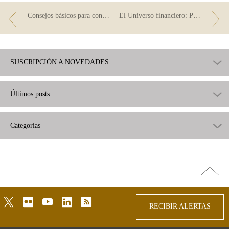
Consejos básicos para contratar servicios bancarios digitales de forma segura
El Universo financiero: Planeta Tarjetas
SUSCRIPCIÓN A NOVEDADES
Últimos posts
Categorías
Ir
arriba
twitter
flickr
youtube
linkedin
rss
RECIBIR ALERTAS