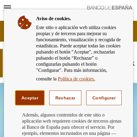
Mostrar
Ir
contenido
a
Aviso de cookies.
la
página
Este sitio o aplicación web utiliza cookies
Cliente
de
propias y de terceros para mejorar su
Bancario
inicio
funcionamiento, visualización y recogida de
del
del
estadísticas. Puede aceptar todas las cookies
Banco
Banco
pulsando el botón "Aceptar", rechazarlas
de
Extrema las precauciones en el
de
pulsando el botón “Rechazar” o
España
comercio electrónico durante el Black
España
configurarlas pulsando el botón
Eurosistema,
Friday
"Configurar". Para más información,
ir
a
consulte la
Política de cookies.
inicio
Aceptar
Rechazar
Configurar
Además, algunos contenidos de este sitio o
aplicación web requieren cookies de terceros ajenas
al Banco de España para ofrecer el servicio. Por
ejemplo, elementos incrustados en una página —