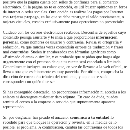
positivo que la página cuente con sellos de confianza para el comercio
electrónico. Si la página no te es conocida, es útil buscar opiniones en foros
de internet o redes sociales. Otra opción es realizar los pagos por Internet
con
tarjetas prepago
, en las que se debe recargar el saldo previamente, o
tarjetas virtuales, creadas exclusivamente para operaciones no presenciales.
Cuidado con los correos electrónicos recibidos. Desconfía de aquellos cuyo
contenido persiga asustarte y te insta a que proporciones
información
personal
, como nombres de usuario y contraseña. Revisa su ortografía y
redacción, ya que muchas veces contendrán errores de traducción y frases
mal construidas. Suelen ir encabezados con fórmulas genéricas como
«Estimado cliente» o similar, y es probable que te pidan que hagas algo
urgentemente con el pretexto de que tu cuenta será cancelada o limitada.
Generalmente incluyen un enlace que, en vez de llevarte a la web oficial, te
lleva a otra que estéticamente es muy parecida. Por último, comprueba la
dirección de correo electrónico del remitente, ya que no se suele
corresponder con quién dice ser.
Si has conseguido detectarlo, no proporciones información ni accedas a los
enlaces ni descargues cualquier dato adjunto. En caso de duda, puedes
remitir el correo a la empresa o servicio que supuestamente aparezca
representado.
Si, por desgracia, has picado el anzuelo,
comunica a tu entidad
lo
sucedido para que bloquee la operación y revierta, en la medida de lo
posible, el problema. A continuación, cambia las contraseñas de todos los