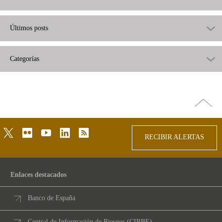
Últimos posts
Categorías
Ir
arriba
twitter
flickr
youtube
linkedin
rss
RECIBIR ALERTAS
Enlaces destacados
Banco de España
Central de Información de Riesgos (CIRBE)