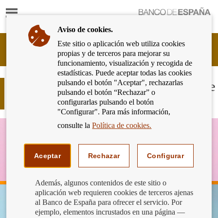
Mostrar
Ir
contenido
a
Aviso de cookies.
la
página
Este sitio o aplicación web utiliza cookies
Cliente
de
propias y de terceros para mejorar su
Bancario
inicio
funcionamiento, visualización y recogida de
del
del
estadísticas. Puede aceptar todas las cookies
Banco
Banco
pulsando el botón "Aceptar", rechazarlas
de
¿Cómo puedo cambiar mi hipoteca de
de
pulsando el botón “Rechazar” o
España
tipo variable a fijo?
España
configurarlas pulsando el botón
Eurosistema,
"Configurar". Para más información,
ir
a
consulte la
Política de cookies.
inicio
Aceptar
Rechazar
Configurar
Además, algunos contenidos de este sitio o
aplicación web requieren cookies de terceros ajenas
al Banco de España para ofrecer el servicio. Por
ejemplo, elementos incrustados en una página —