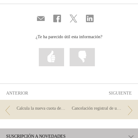
Compartir
Compartir
Compartir
Compartir
por
en
en
en
correo
...
...
...
Facebook
Twitter
Linkedin
¿Te ha parecido útil esta información?
Marcar
Marcar
la
la
información
información
como
como
útil
poco
útil
ANTERIOR
SIGUIENTE
Calcula la nueva cuota de tu hipoteca
Cancelación registral de un préstamo hipotecario
SUSCRIPCIÓN A NOVEDADES