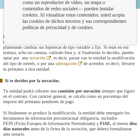
como un reproductor de vídeo, un mapa o
contenidos de redes sociales— pueden instalar
cookies. Al visualizar estos contenidos, usted acepta
las cookies de dichos terceros y sus correspondientes
16/06/2022
políticas de privacidad y de cookies.
En este momento, en el que el euríbor no deja de subir y encarece las
mensualidades de las hipotecas, muchos clientes bancarios se están
planteando cambiar sus hipotecas de tipo variable a fijo. Si estás en esa
tesitura, echa tus cuentas, valóralo bien y, si finalmente lo decides, puedes
Abre
optar por una
novación
, es decir, pactar con tu entidad la modificación
en
Abre
del tipo de interés, o por una
subrogación
de acreedor, es decir, llevarte
ventana
en
tu préstamo a otra entidad.
nueva
ventana
nueva
Si te decides por la novación:
Tu entidad podrá cobrarte una
comisión por novación
siempre que figure
en el contrato. Con carácter general, se calcula como un porcentaje del
importe del préstamo pendiente de pago.
Si finalmente se produce la modificación, la entidad debe entregarte los
documentos de información precontractual obligatoria, incluidos
FEIN
(Ficha Europea de Información Normalizada) y
FiAE,
al menos
diez
días naturales
antes de la firma de la novación, que deberá formalizarse
ante notario.