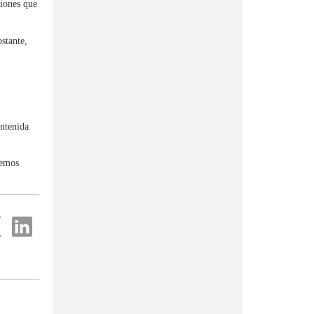
iones que
stante,
ontenida
remos
partir
Compartir
en
...
ter
Linkedin