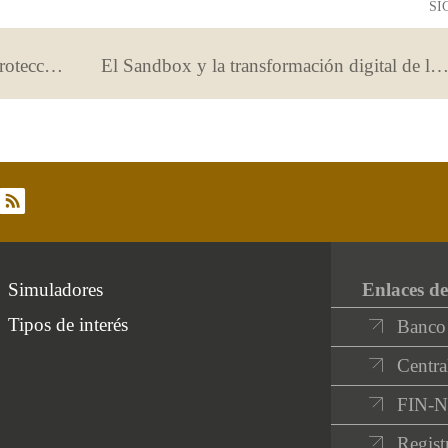
SI
Las microempresas, ahora con más protección en sus servicios de pago
El Sandbox y la transformación digital de la econo
rss
Simuladores
Enlaces de
Tipos de interés
Banco
Centra
FIN-
Regist