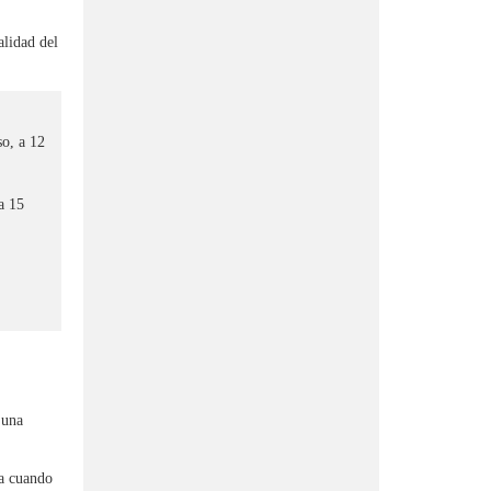
alidad del
so, a 12
a 15
 una
ta cuando