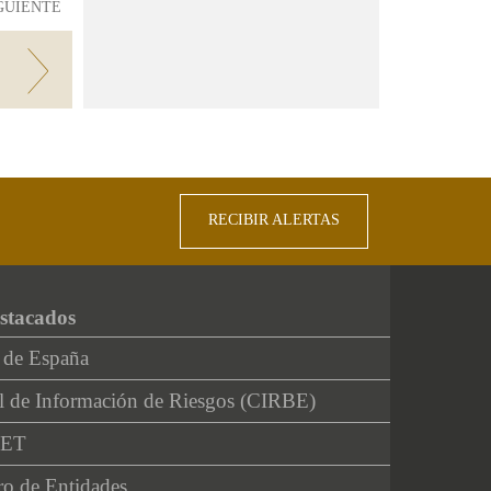
GUIENTE
mía
RECIBIR ALERTAS
stacados
 de España
l de Información de Riesgos (CIRBE)
NET
ro de Entidades