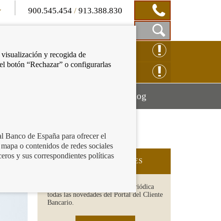
900.545.454
/
913.388.830
Mostrar
CLAMACIÓN ONLINE
 visualización y recogida de
Caja
 el botón “Rechazar” o configurarlas
de
NSULTAS ONLINE
Búsqueda
Mostrar
Mostrar
cación financiera
Blog
menú
menú
al Banco de España para ofrecer el
 mapa o contenidos de redes sociales
ceros y sus correspondientes políticas
SUSCRIPCIÓN A NOVEDADES
Recibe en tu email de forma periódica
todas las novedades del Portal del Cliente
Bancario.