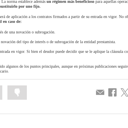
o. La norma establece además
un régimen más beneficioso
para aquellas operac
sustituirlo por uno fijo.
rá de aplicación a los contratos firmados a partir de su entrada en vigor. No ob
d
en caso de:
vés de una novación o subrogación.
novación del tipo de interés o de subrogación de la entidad prestamista.
entrada en vigor. Si bien el deudor puede decidir que se le aplique la cláusula c
gido algunos de los puntos principales, aunque en próximas publicaciones segui
cario.
Marcar
Marcar
Compartir
Compartir
Com
la
la
por
en
en
información
información
correo
...
...
Facebook
Twit
como
como
útil
poco
útil