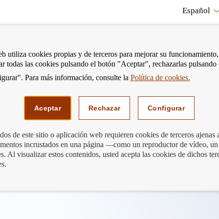
Español
RE
eb utiliza cookies propias y de terceros para mejorar su funcionamiento,
tar todas las cookies pulsando el botón "Aceptar", rechazarlas pulsando
CO
gurar". Para más información, consulte la
Política de cookies.
strar
Mostrar
Podemos ayudarte
Edu
enú
menú
Aceptar
Rechazar
Configurar
os de este sitio o aplicación web requieren cookies de terceros ajenas 
lementos incrustados en una página —como un reproductor de vídeo, un
iario. Nueva regulación.
. Al visualizar estos contenidos, usted acepta las cookies de dichos ter
es.