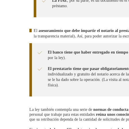
La FiAE
, por su parte, es un documento en el 
préstamo.
El
asesoramiento que debe impartir el notario al prest
la transparencia material)
.
Así, para poder autorizar la escr
El banco tiene que haber entregado en tiempo
por la ley).
El prestatario tiene que pasar obligatoriament
individualizado y gratuito del notario acerca de la
se le ha dado sobre la operación. (La visita al not
física).
La ley también contempla una serie de
normas de conducta d
personal que trabaje para estas entidades
reúna unos conoci
que su retribución dependa de la cantidad de solicitudes de 