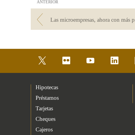
ANTERIOR
twitter
flickr
youtube
linkedin
Hipotecas
Préstamos
Tarjetas
Cheques
Cajeros