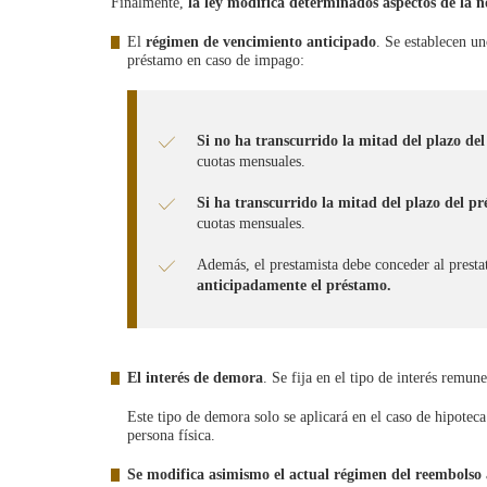
Finalmente,
la ley modifica determinados aspectos de la 
El
régimen de vencimiento anticipado
. Se establecen un
préstamo en caso de impago:
Si no ha transcurrido la mitad del plazo de
cuotas mensuales.
Si ha transcurrido la mitad del plazo del p
cuotas mensuales.
Además, el prestamista debe conceder al presta
anticipadamente el préstamo.
El interés de demora
. Se fija en el tipo de interés remu
Este tipo de demora solo se aplicará en el caso de hipoteca
persona física.
Se modifica asimismo el actual régimen del reembolso