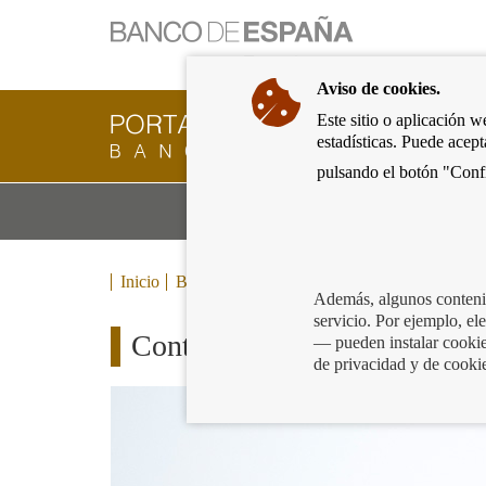
Ir
a
la
Aviso de cookies.
página
de
Este sitio o aplicación w
Cliente
inicio
estadísticas. Puede acep
Bancario
del
del
pulsando el botón "Confi
Banco
Banco
de
Mo
Productos y servicios bancarios
de
España
m
España
Eurosistema,
ir
Inicio
Blog
a
Además, algunos contenid
inicio
servicio. Por ejemplo, e
Contratos de crédito inmobil
— pueden instalar cookies
de privacidad y de cooki