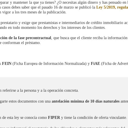
parar y mantener la que ya tienes? ¿O necesitas algún dinero y has pensado en 
tos casos debes saber que el pasado 16 de marzo se publicó la
Ley 5/2019, regul
n vigor a los tres meses de la publicación.
prestatario y exige que prestamistas e intermediarios de crédito inmobiliario a
ando en todo momento los derechos y los intereses de los clientes.
ción de la fase precontractual
, que busca que el cliente reciba la información
ue conforman el préstamo.
s
FEIN
(Ficha Europea de Información Normalizada) y
FiAE
(Ficha de Advert
 referirse a la persona y a la operación concreta.
regarte estos documentos con una
antelación mínima de 10 días naturales
anter
n de esta ley se conocía como
FIPER
y tiene la condición de oferta vinculante.