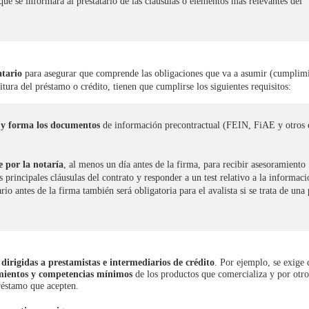
que se informará al prestatario de las cláusulas o elementos más relevantes del
atario
para asegurar que comprende las obligaciones que va a asumir (cumplim
itura del préstamo o crédito, tienen que cumplirse los siguientes requisitos:
 y forma los documentos
de información precontractual (FEIN, FiAE y otros 
e por la notaría
, al menos un día antes de la firma, para recibir asesoramiento
s principales cláusulas del contrato y responder a un test relativo a la informac
ario antes de la firma también será obligatoria para el avalista si se trata de una
irigidas a prestamistas e intermediarios de crédito
. Por ejemplo, se exige 
mientos y competencias mínimos
de los productos que comercializa y por otr
préstamo que acepten.