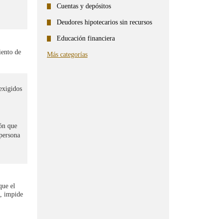
Cuentas y depósitos
Deudores hipotecarios sin recursos
Educación financiera
iento de
Más categorías
exigidos
ión que
 persona
que el
o, impide