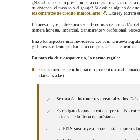
¿Necesitas pedir un préstamo para comprar una casa o para re
tu vivienda, el trastero o el garaje? Si estás en alguno de es
Abre
los contratos de crédito inmobiliario
. Esta ley entrará e
en
ventana
La nueva ley establece una serie de normas de protección del 
nueva
manera honesta, imparcial, transparente y profesional, respet
Entre los
aspectos más novedosos
, destacan la
nueva regula
y el asesoramiento preciso para comprender los elementos q
En materia de transparencia, la norma regula:
Los documentos de
información precontractual
llamado
Estandarizadas).
Se trata de
documentos personalizados
. Deben
Es obligatorio para la entidad prestamista ent
la fecha de la firma del préstamo.
La
FEIN sustituye a
lo que hasta la aprobació