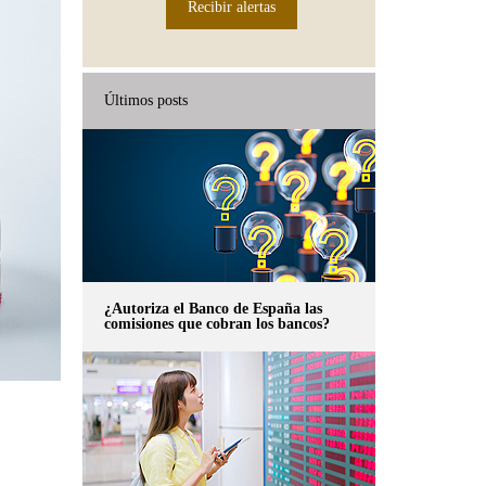
Recibir alertas
Últimos posts
¿Autoriza el Banco de España las
comisiones que cobran los bancos?