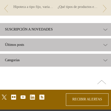
Hipoteca a tipo fijo, variable, mixto… por cuál decidirse
¿Qué tipos de productos están garantizados por el FGD?
SUSCRIPCIÓN A NOVEDADES
Últimos posts
Categorías
Ir
arriba
twitter
flickr
youtube
linkedin
rss
RECIBIR ALERTAS