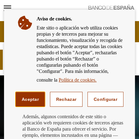
Mostrar
Ir
contenido
a
Aviso de cookies.
la
página
Este sitio o aplicación web utiliza cookies
Cliente
de
propias y de terceros para mejorar su
Bancario
inicio
funcionamiento, visualización y recogida de
del
del
estadísticas. Puede aceptar todas las cookies
Banco
Banco
pulsando el botón "Aceptar", rechazarlas
de
Compras online con Bizum: guía
de
pulsando el botón “Rechazar” o
España
práctica para consumidores
España
configurarlas pulsando el botón
Eurosistema,
"Configurar". Para más información,
ir
a
consulte la
Política de cookies.
inicio
Aceptar
Rechazar
Configurar
Además, algunos contenidos de este sitio o
aplicación web requieren cookies de terceros ajenas
al Banco de España para ofrecer el servicio. Por
ejemplo, elementos incrustados en una página —