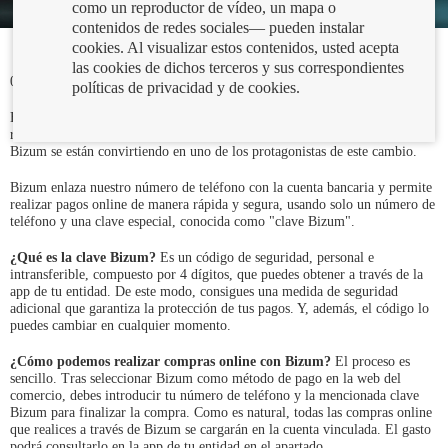
como un reproductor de vídeo, un mapa o
contenidos de redes sociales— pueden instalar
cookies. Al visualizar estos contenidos, usted acepta
las cookies de dichos terceros y sus correspondientes
08/02/2024
políticas de privacidad y de cookies.
El avance de la tecnología transforma continuamente la forma en que
realizamos nuestras compras. En este sentido, las compras online con
Bizum se están convirtiendo en uno de los protagonistas de este cambio.
Bizum enlaza nuestro número de teléfono con la cuenta bancaria y permite
realizar pagos online de manera rápida y segura, usando solo un número de
teléfono y una clave especial, conocida como "clave Bizum".
¿Qué es la clave Bizum?
Es un código de seguridad, personal e
intransferible, compuesto por 4 dígitos, que puedes obtener a través de la
app de tu entidad. De este modo, consigues una medida de seguridad
adicional que garantiza la protección de tus pagos. Y, además, el código lo
puedes cambiar en cualquier momento.
¿Cómo podemos realizar compras online con Bizum?
El proceso es
sencillo. Tras seleccionar Bizum como método de pago en la web del
comercio, debes introducir tu número de teléfono y la mencionada clave
Bizum para finalizar la compra. Como es natural, todas las compras online
que realices a través de Bizum se cargarán en la cuenta vinculada. El gasto
podrá consultarlo en la app de tu entidad en el apartado