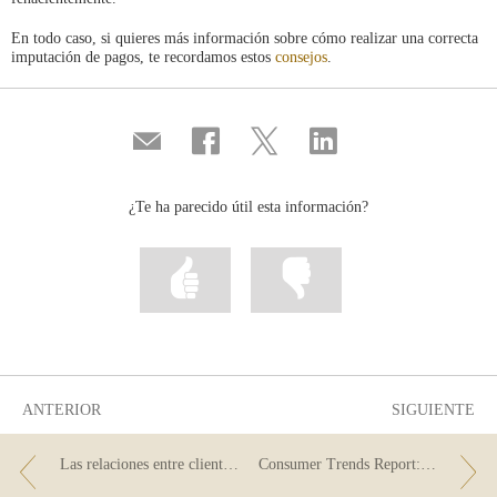
En todo caso, si quieres más información sobre cómo realizar una correcta
imputación de pagos, te recordamos estos
consejos
.
Compartir
Compartir
Compartir
Compartir
por
en
en
en
correo
...
...
...
Facebook
Twitter
Linkedin
¿Te ha parecido útil esta información?
Marcar
Marcar
la
la
información
información
como
como
útil
poco
útil
ANTERIOR
SIGUIENTE
Las relaciones entre clientes y entidades se deben basar en contratos y documentación escritos
Consumer Trends Report: el 77% de los créditos a los hogares europeos son hipotecas