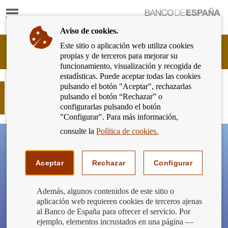
Mostrar
Ir
contenido
a
Aviso de cookies.
la
página
Este sitio o aplicación web utiliza cookies
Cliente
de
propias y de terceros para mejorar su
Bancario
inicio
funcionamiento, visualización y recogida de
del
del
estadísticas. Puede aceptar todas las cookies
Banco
Banco
pulsando el botón "Aceptar", rechazarlas
de
¿Para qué sirve el concepto de una
de
pulsando el botón “Rechazar” o
España
transferencia?
España
configurarlas pulsando el botón
Eurosistema,
"Configurar". Para más información,
ir
a
consulte la
Política de cookies.
inicio
Aceptar
Rechazar
Configurar
Además, algunos contenidos de este sitio o
aplicación web requieren cookies de terceros ajenas
al Banco de España para ofrecer el servicio. Por
ejemplo, elementos incrustados en una página —