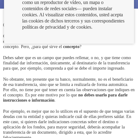
como un reproductor de vídeo, un mapa o
contenidos de redes sociales— pueden instalar
cookies. Al visualizar estos contenidos, usted acepta
las cookies de dichos terceros y sus correspondientes
08/03/2019
políticas de privacidad y de cookies.
Cuando realizas una
transferencia
, hay varios campos que puedes rellenar,
entre los que se encuentran el importe, la cuenta de destino… y el
concepto. Pero, ¿para qué sirve el
concepto
?
Debes saber que es un campo que puedes rellenar, o no, y que tiene como
finalidad dar información, únicamente, al destinatario de la transferencia
para que, por ejemplo, comprenda a qué se debe el importe ingresado.
No obstante, ten presente que tu banco, normalmente, no es el beneficiario
de esa transferencia, sino que se limita a realizarla de forma automática.
Por ello, no tiene por qué tener en cuenta las observaciones que indiques en
el concepto. Es por este motivo por lo que
no debes usarlo para darle
instrucciones
o información
.
Por ejemplo, es mejor que no lo utilices en el supuesto de que tengas varias
deudas con tu entidad y quieras indicarle cuál de ellas prefieres saldar. En
este caso, si quieres darle indicaciones concretas sobre el destino o
aplicación de los fondos, para mayor seguridad, deberás acompañar la
transferencia de un documento, dirigido a esta, que lo acredite
fehacientemente.