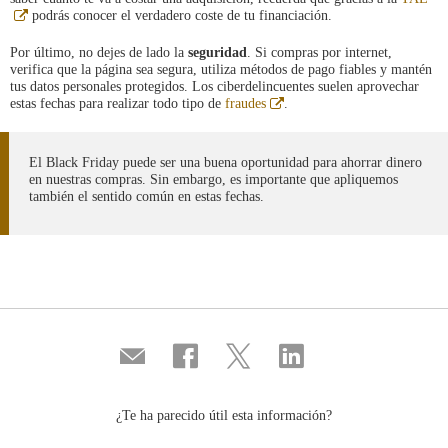
Abre
podrás conocer el verdadero coste de tu financiación.
en
ventana
Por último, no dejes de lado la
seguridad
. Si compras por internet,
nueva
verifica que la página sea segura, utiliza métodos de pago fiables y mantén
tus datos personales protegidos. Los ciberdelincuentes suelen aprovechar
Abre
estas fechas para realizar todo tipo de
fraudes
.
en
ventana
nueva
El Black Friday puede ser una buena oportunidad para ahorrar dinero
en nuestras compras. Sin embargo, es importante que apliquemos
también el sentido común en estas fechas.
Compartir
Compartir
Compartir
Compartir
por
en
en
en
correo
...
...
...
Facebook
Twitter
Linkedin
¿Te ha parecido útil esta información?