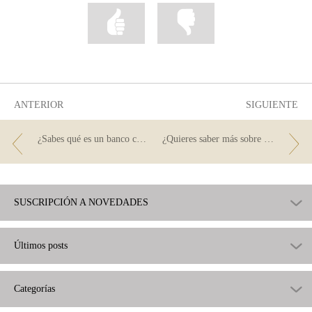
Marcar
Marcar
la
la
información
información
como
como
útil
poco
útil
ANTERIOR
SIGUIENTE
¿Sabes qué es un banco central?
¿Quieres saber más sobre riesgos financieros?
SUSCRIPCIÓN A NOVEDADES
Últimos posts
Categorías