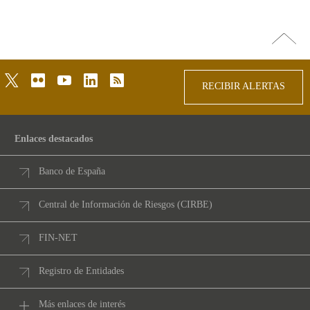
Ir
arriba
twitter
flickr
youtube
linkedin
rss
RECIBIR ALERTAS
Enlaces destacados
Banco de España
Central de Información de Riesgos (CIRBE)
FIN-NET
Registro de Entidades
Más enlaces de interés