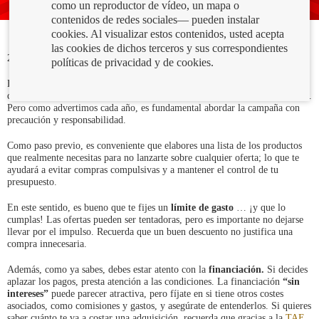
como un reproductor de vídeo, un mapa o
contenidos de redes sociales— pueden instalar
cookies. Al visualizar estos contenidos, usted acepta
las cookies de dichos terceros y sus correspondientes
26/11/2024
políticas de privacidad y de cookies.
El Black Friday se ha convertido en una fecha señalada para muchos
consumidores, que buscan buenas ofertas o anticipar las compras navideñas.
Pero como advertimos cada año, es fundamental abordar la campaña con
precaución y responsabilidad.
Como paso previo, es conveniente que elabores una lista de los productos
que realmente necesitas para no lanzarte sobre cualquier oferta; lo que te
ayudará a evitar compras compulsivas y a mantener el control de tu
presupuesto.
En este sentido, es bueno que te fijes un
límite de gasto
… ¡y que lo
cumplas! Las ofertas pueden ser tentadoras, pero es importante no dejarse
llevar por el impulso. Recuerda que un buen descuento no justifica una
compra innecesaria.
Además, como ya sabes, debes estar atento con la
financiación.
Si decides
aplazar los pagos, presta atención a las condiciones. La financiación
“sin
intereses”
puede parecer atractiva, pero fíjate en si tiene otros costes
asociados, como comisiones y gastos, y asegúrate de entenderlos. Si quieres
saber cuánto te va a costar una adquisición, recuerda que gracias a la
TAE