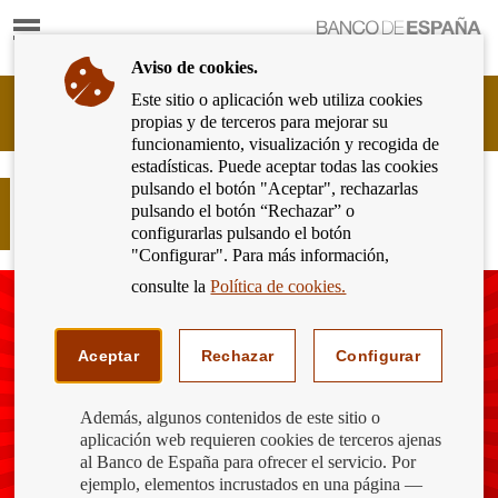
Mostrar
Ir
contenido
a
Aviso de cookies.
la
página
Este sitio o aplicación web utiliza cookies
Cliente
de
propias y de terceros para mejorar su
Bancario
inicio
funcionamiento, visualización y recogida de
del
del
estadísticas. Puede aceptar todas las cookies
Banco
Banco
pulsando el botón "Aceptar", rechazarlas
de
Consumo responsable y seguro
de
pulsando el botón “Rechazar” o
España
también en Black Friday
España
configurarlas pulsando el botón
Eurosistema,
"Configurar". Para más información,
ir
a
consulte la
Política de cookies.
inicio
Aceptar
Rechazar
Configurar
Además, algunos contenidos de este sitio o
aplicación web requieren cookies de terceros ajenas
al Banco de España para ofrecer el servicio. Por
ejemplo, elementos incrustados en una página —