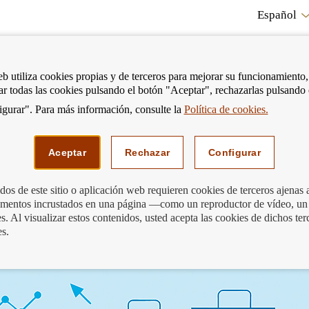
Español
RE
eb utiliza cookies propias y de terceros para mejorar su funcionamiento,
tar todas las cookies pulsando el botón "Aceptar", rechazarlas pulsando
CO
gurar". Para más información, consulte la
Política de cookies.
strar
Mostrar
Podemos ayudarte
Edu
enú
menú
Aceptar
Rechazar
Configurar
os de este sitio o aplicación web requieren cookies de terceros ajenas 
lementos incrustados en una página —como un reproductor de vídeo, un
 178 actividades supervisoras de protec
. Al visualizar estos contenidos, usted acepta las cookies de dichos ter
es.