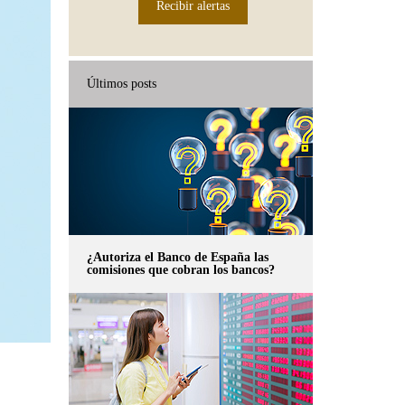
Recibir alertas
Últimos posts
¿Autoriza el Banco de España las
comisiones que cobran los bancos?