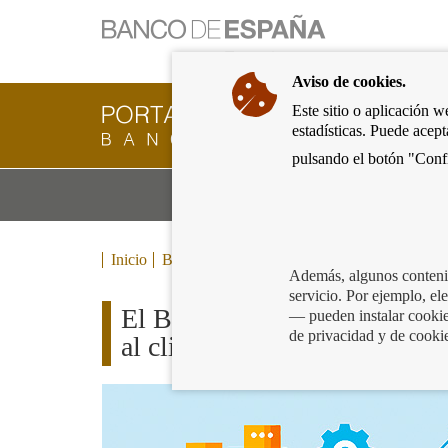
Ir
a
la
Aviso de cookies.
página
de
Este sitio o aplicación w
Cliente
inicio
estadísticas. Puede acep
Bancario
del
del
pulsando el botón "Confi
Banco
Banco
de
Mo
Productos y servicios bancarios
de
España
m
España
Eurosistema,
ir
Inicio
Blog
a
Además, algunos contenid
inicio
servicio. Por ejemplo, e
El Banco de España completó
— pueden instalar cookies
de privacidad y de cooki
al cliente