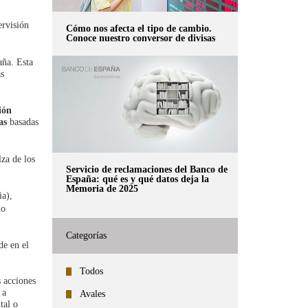
ervisión
Cómo nos afecta el tipo de cambio.
Conoce nuestro conversor de divisas
aña. Esta
as
ión
ras
basadas
lza de los
Servicio de reclamaciones del Banco de
España: qué es y qué datos deja la
Memoria de 2025
ia),
mo
Categorías
de en el
Todos
s acciones
 a
Avales
tal o