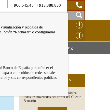
900.545.454
/
913.388.830
Mostrar
CLAMACIÓN ONLINE
 visualización y recogida de
Caja
 el botón “Rechazar” o configurarlas
de
NSULTAS ONLINE
Búsqueda
Mostrar
Mostrar
cación financiera
Blog
menú
menú
al Banco de España para ofrecer el
 mapa o contenidos de redes sociales
ción
ceros y sus correspondientes políticas
SUSCRIPCIÓN A NOVEDADES
Recibe en tu email de forma periódica
todas las novedades del Portal del Cliente
Bancario.