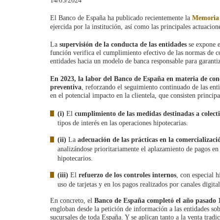
14/05/2024
El Banco de España ha publicado recientemente la
Memoria 
ejercida por la institución, así como las principales actuacio
La
supervisión de la conducta de las entidades
se expone e
función verifica el cumplimiento efectivo de las normas de co
entidades hacia un modelo de banca responsable para garantiz
En 2023, la labor del Banco de España en materia de co
preventiva
, reforzando el seguimiento continuado de las ent
en el potencial impacto en la clientela, que consisten princip
(i)
El
cumplimiento de las medidas destinadas a colecti
tipos de interés en las operaciones hipotecarias.
(ii)
La
adecuación de las prácticas en la comercializac
analizándose prioritariamente el aplazamiento de pagos en 
hipotecarios.
(iii)
El
refuerzo de los controles internos
, con especial 
uso de tarjetas y en los pagos realizados por canales digital
En concreto, el
Banco de España
completó el año pasado 1
engloban desde la petición de información a las entidades sobr
sucursales de toda España. Y se aplican tanto a la venta tradi