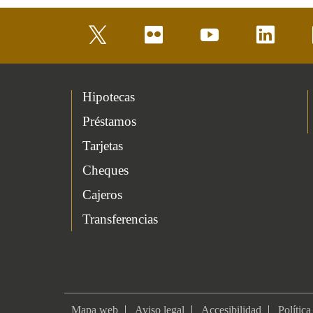
twitter
flickr
youtube
linkedin
Hipotecas
Préstamos
Tarjetas
Cheques
Cajeros
Transferencias
Mapa web
Aviso legal
Accesibilidad
Política