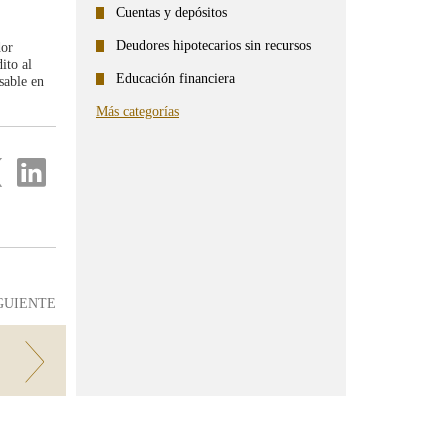
Cuentas y depósitos
Deudores hipotecarios sin recursos
dor
ito al
Educación financiera
sable en
Más categorías
partir
Compartir
en
...
ter
Linkedin
GUIENTE