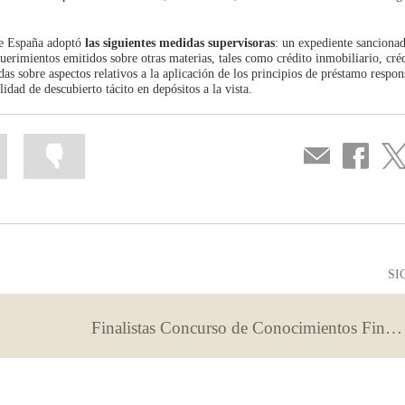
de España adoptó
las siguientes medidas supervisoras
: un expediente sanciona
erimientos emitidos sobre otras materias, tales como crédito inmobiliario, créd
 sobre aspectos relativos a la aplicación de los principios de préstamo respon
dad de descubierto tácito en depósitos a la vista.
Marcar
Marcar
Compartir
Compartir
Com
la
la
por
en
en
información
información
correo
...
...
Facebook
Twit
como
como
útil
poco
útil
SI
Finalistas Concurso de Conocimientos Financieros