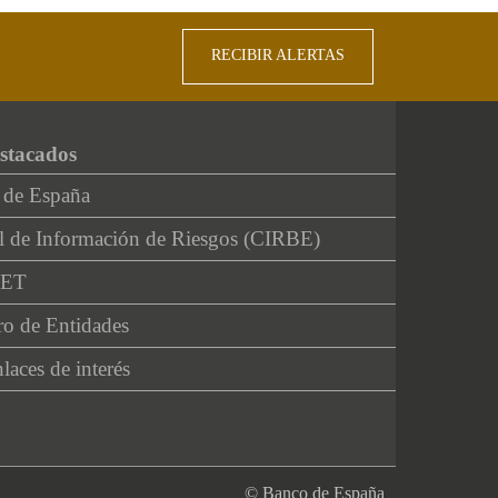
RECIBIR ALERTAS
stacados
 de España
l de Información de Riesgos (CIRBE)
NET
ro de Entidades
laces de interés
© Banco de España