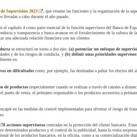
Abre
de Supervisión 2023
, que resume las funciones y la organización de la sup
en
nes llevadas a cabo durante el año pasado.
ventana
nueva
n el capítulo 4 como parte esencial de la función supervisora del Banco de Esp
nducta y transparencia y busca avanzar en el fortalecimiento de la cultura de l
ar una adecuada relación financiera con sus clientes.
nducta
se estructuró en torno a dos ejes:
(a) potenciar un enfoque de supervis
idades y de los riesgos de conducta, y
(b)
definir unas
prioridades superviso
almente en:
vos en dificultades
como, por ejemplo, las destinadas a paliar los efectos del a
ión de productos
(especialmente cuando se realizan a través de canales a distanc
el punto de venta, el préstamo responsable o los productos accesorios a présta
hincapié en las medidas de control implementadas para afrontar el riesgo de frau
es.
78 acciones supervisoras
centradas en la protección del cliente bancario. Esta
e determinados productos y el control de la publicidad, hasta la visita sorpresa
cional de los productos bancarios, en la oficina, como a su comercialización digi