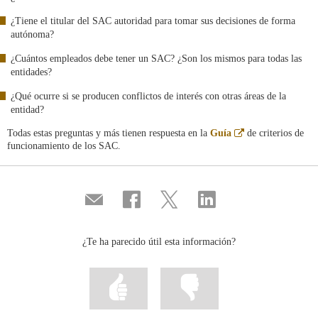
¿Tiene el titular del SAC autoridad para tomar sus decisiones de forma
autónoma?
¿Cuántos empleados debe tener un SAC? ¿Son los mismos para todas las
entidades?
¿Qué ocurre si se producen conflictos de interés con otras áreas de la
entidad?
Abre
Todas estas preguntas y más tienen respuesta en la
Guía
de criterios de
en
funcionamiento de los SAC.
ventana
nueva
Compartir
Compartir
Compartir
Compartir
por
en
en
en
correo
...
...
...
Facebook
Twitter
Linkedin
¿Te ha parecido útil esta información?
Marcar
Marcar
la
la
información
información
como
como