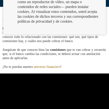
como un reproductor de vídeo, un mapa o
contenidos de redes sociales— pueden instalar
cookies. Al visualizar estos contenidos, usted acepta
las cookies de dichos terceros y sus correspondientes
12/05/2020
políticas de privacidad y de cookies.
Después de nuestro recorrido por el
planeta Préstamos Personales y Crédito
al Consumo
, en este viaje llegamos al planeta
Comisiones
. Aquí vamos a
conocer todo lo relacionado con las comisiones: qué son, qué tipos de
comisiones hay, y cuáles nos puede cobrar el banco.
Asegúrate de que conoces bien las
comisiones
que te van cobrar y recuerda
que, si el banco cambia las condiciones, te deberá avisar con antelación
antes de aplicarlas.
¡No te pierdas nuestro
universo financiero
!