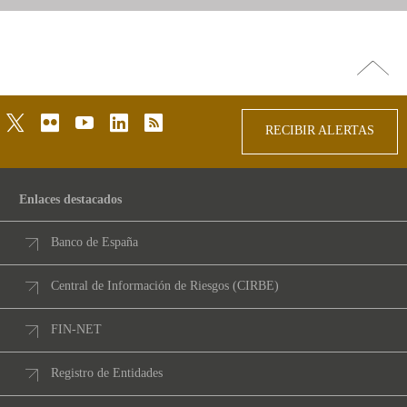
Ir
arriba
twitter
flickr
youtube
linkedin
rss
RECIBIR ALERTAS
Enlaces destacados
Banco de España
Central de Información de Riesgos (CIRBE)
FIN-NET
Registro de Entidades