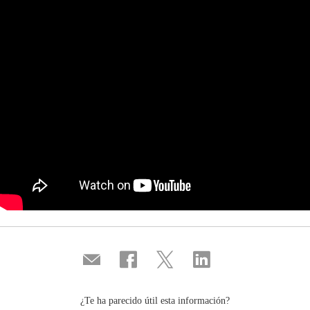
Compartir
Compartir
Compartir
Compartir
por
en
en
en
correo
...
...
...
Facebook
Twitter
Linkedin
¿Te ha parecido útil esta información?