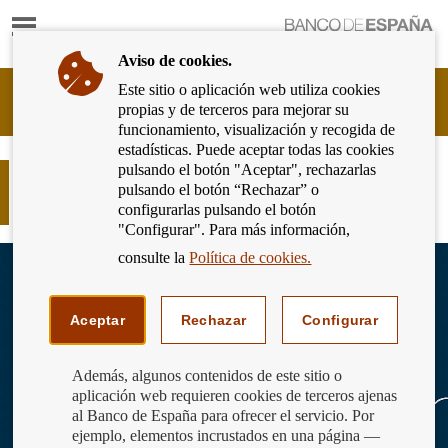
Mostrar
Ir
contenido
a
Aviso de cookies.
la
página
Este sitio o aplicación web utiliza cookies
Cliente
de
propias y de terceros para mejorar su
Bancario
inicio
funcionamiento, visualización y recogida de
del
del
estadísticas. Puede aceptar todas las cookies
Banco
Banco
pulsando el botón "Aceptar", rechazarlas
de
El universo financiero: planeta
de
pulsando el botón “Rechazar” o
España
Comisiones
España
configurarlas pulsando el botón
Eurosistema,
"Configurar". Para más información,
ir
a
consulte la
Política de cookies.
inicio
Aceptar
Rechazar
Configurar
Además, algunos contenidos de este sitio o
aplicación web requieren cookies de terceros ajenas
al Banco de España para ofrecer el servicio. Por
ejemplo, elementos incrustados en una página —