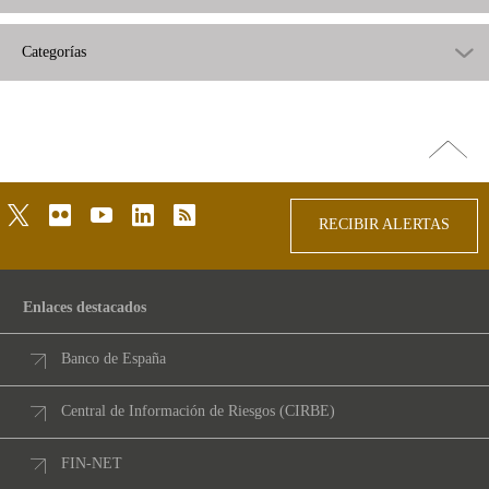
Categorías
Ir
arriba
twitter
flickr
youtube
linkedin
rss
RECIBIR ALERTAS
Enlaces destacados
Banco de España
Central de Información de Riesgos (CIRBE)
FIN-NET