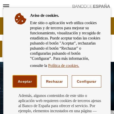
Mostrar
Ir
contenido
a
Aviso de cookies.
la
página
Este sitio o aplicación web utiliza cookies
Cliente
de
propias y de terceros para mejorar su
Bancario
inicio
funcionamiento, visualización y recogida de
del
del
estadísticas. Puede aceptar todas las cookies
Banco
Banco
pulsando el botón "Aceptar", rechazarlas
de
¡Aprende sobre amenazas y estafas
de
pulsando el botón “Rechazar” o
España
online para escapar del fraude!
España
configurarlas pulsando el botón
Eurosistema,
"Configurar". Para más información,
ir
a
consulte la
Política de cookies.
inicio
Aceptar
Rechazar
Configurar
Además, algunos contenidos de este sitio o
aplicación web requieren cookies de terceros ajenas
al Banco de España para ofrecer el servicio. Por
ejemplo, elementos incrustados en una página —