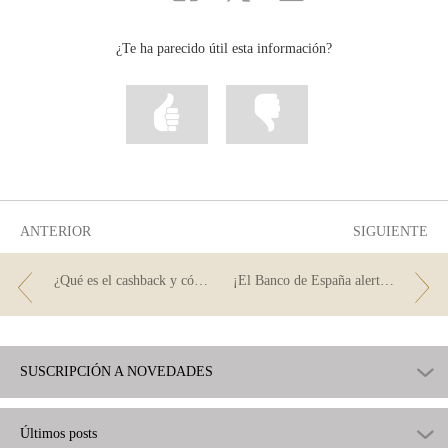
correo
...
...
...
Facebook
Twitter
Linkedin
¿Te ha parecido útil esta información?
Marcar
Marcar
la
la
información
información
como
como
útil
poco
útil
ANTERIOR
SIGUIENTE
¿Qué es el cashback y cómo funciona?
¡El Banco de España alerta! Mejor léenos y no te alarmes
SUSCRIPCIÓN A NOVEDADES
Últimos posts