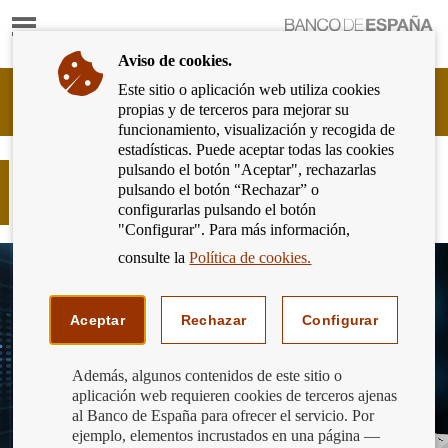
Mostrar
Ir
contenido
a
Aviso de cookies.
la
página
Este sitio o aplicación web utiliza cookies
Cliente
de
propias y de terceros para mejorar su
Bancario
inicio
funcionamiento, visualización y recogida de
del
del
estadísticas. Puede aceptar todas las cookies
Banco
Banco
pulsando el botón "Aceptar", rechazarlas
de
¡Aprende sobre amenazas y estafas
de
pulsando el botón “Rechazar” o
España
online para escapar del fraude!
España
configurarlas pulsando el botón
Eurosistema,
"Configurar". Para más información,
ir
a
consulte la
Política de cookies.
inicio
Aceptar
Rechazar
Configurar
Además, algunos contenidos de este sitio o
aplicación web requieren cookies de terceros ajenas
al Banco de España para ofrecer el servicio. Por
ejemplo, elementos incrustados en una página —