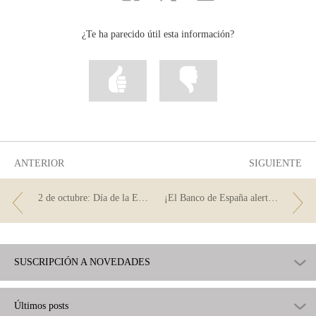
correo
...
...
...
Facebook
Twitter
Linkedin
¿Te ha parecido útil esta información?
Marcar
Marcar
la
la
información
información
como
como
útil
poco
útil
ANTERIOR
SIGUIENTE
2 de octubre: Día de la Educación Financiera
¡El Banco de España alerta! Mejor léenos y no te alarmes
SUSCRIPCIÓN A NOVEDADES
Últimos posts