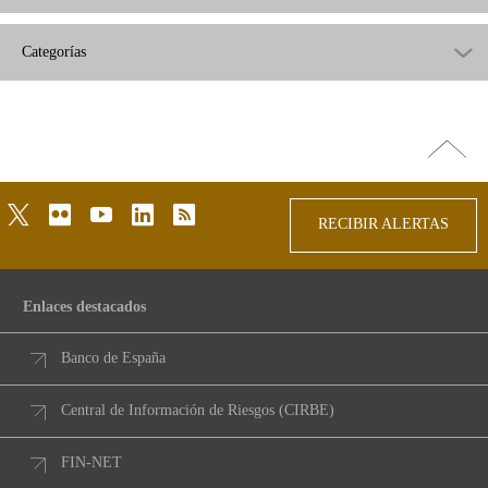
Categorías
Ir
arriba
twitter
flickr
youtube
linkedin
rss
RECIBIR ALERTAS
Enlaces destacados
Banco de España
Central de Información de Riesgos (CIRBE)
FIN-NET