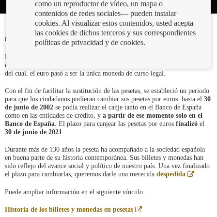
como un reproductor de vídeo, un mapa o
contenidos de redes sociales— pueden instalar
cookies. Al visualizar estos contenidos, usted acepta
las cookies de dichos terceros y sus correspondientes
01/07/2021
políticas de privacidad y de cookies.
El 1 de enero de 2002 entraron en circulación los billetes y monedas de
euro, conviviendo con las pesetas hasta el 28 de febrero, momento a partir
del cual, el euro pasó a ser la única moneda de curso legal.
Con el fin de facilitar la sustitución de las pesetas, se estableció un periodo
para que los ciudadanos pudieran cambiar sus pesetas por euros: hasta el
30
de junio de 2002
se podía realizar el canje tanto en el Banco de España
como en las entidades de crédito, y
a partir de ese momento solo en el
Banco de España
. El plazo para canjear las pesetas por euros
finalizó
el
30 de junio de 2021
.
Durante más de 130 años la peseta ha acompañado a la sociedad española
en buena parte de su historia contemporánea. Sus billetes y monedas han
sido reflejo del avance social y político de nuestro país. Una vez finalizado
Abre
el plazo para cambiarlas, queremos darle una merecida
despedida
.
en
ventana
Puede ampliar información en el siguiente vínculo:
nueva
Abre
Historia de los billetes y monedas en pesetas
en