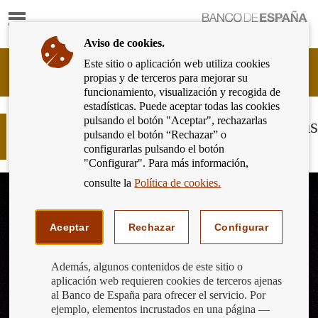
Mostrar
Ir
contenido
a
Aviso de cookies.
la
página
Este sitio o aplicación web utiliza cookies
Cliente
de
propias y de terceros para mejorar su
Bancario
inicio
funcionamiento, visualización y recogida de
del
del
estadísticas. Puede aceptar todas las cookies
Banco
Banco
pulsando el botón "Aceptar", rechazarlas
de
Finalizó el periodo de canje de pesetas
de
pulsando el botón “Rechazar” o
España
por euro
España
configurarlas pulsando el botón
Eurosistema,
"Configurar". Para más información,
ir
a
consulte la
Política de cookies.
inicio
Aceptar
Rechazar
Configurar
Además, algunos contenidos de este sitio o
aplicación web requieren cookies de terceros ajenas
al Banco de España para ofrecer el servicio. Por
ejemplo, elementos incrustados en una página —