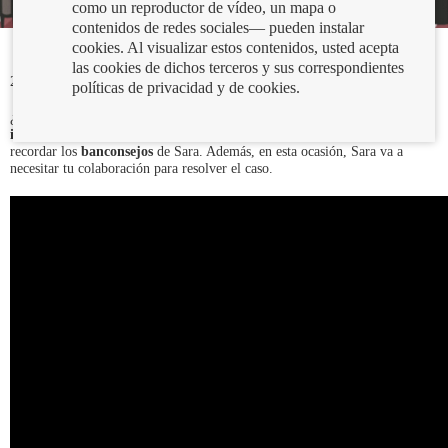
como un reproductor de vídeo, un mapa o
contenidos de redes sociales— pueden instalar
cookies. Al visualizar estos contenidos, usted acepta
las cookies de dichos terceros y sus correspondientes
23/03/2021
políticas de privacidad y de cookies.
¿Recuerdas las investigaciones de Sara Gómez acerca del
fraude por
internet
? Visualiza otra vez el vídeo para conocer todos los detalles y
recordar los
banconsejos
de Sara. Además, en esta ocasión, Sara va a
necesitar tu colaboración para resolver el caso.