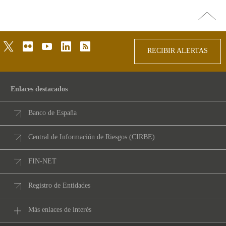
Ir
arriba
twitter
flickr
youtube
linkedin
rss
RECIBIR ALERTAS
Enlaces destacados
Banco de España
Central de Información de Riesgos (CIRBE)
FIN-NET
Registro de Entidades
Más enlaces de interés