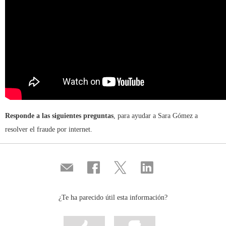
Responde a las siguientes preguntas
, para ayudar a Sara Gómez a
resolver el fraude por internet.
Compartir
Compartir
Compartir
Compartir
por
en
en
en
correo
...
...
...
Facebook
Twitter
Linkedin
¿Te ha parecido útil esta información?
Marcar
Marcar