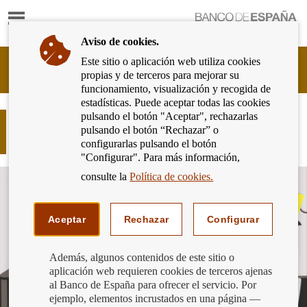
Mostrar
Ir
contenido
a
Aviso de cookies.
la
página
Este sitio o aplicación web utiliza cookies
Cliente
de
propias y de terceros para mejorar su
Bancario
inicio
funcionamiento, visualización y recogida de
del
del
estadísticas. Puede aceptar todas las cookies
Banco
Banco
pulsando el botón "Aceptar", rechazarlas
de
Fraude por internet: ayuda a Sara en
de
pulsando el botón “Rechazar” o
España
su investigación
España
configurarlas pulsando el botón
Eurosistema,
"Configurar". Para más información,
ir
a
consulte la
Política de cookies.
inicio
Aceptar
Rechazar
Configurar
Además, algunos contenidos de este sitio o
aplicación web requieren cookies de terceros ajenas
al Banco de España para ofrecer el servicio. Por
ejemplo, elementos incrustados en una página —