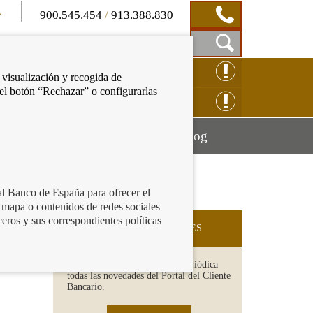
900.545.454
/
913.388.830
Mostrar
CLAMACIÓN ONLINE
 visualización y recogida de
Caja
 el botón “Rechazar” o configurarlas
de
NSULTAS ONLINE
Búsqueda
Mostrar
Mostrar
cación financiera
Blog
menú
menú
al Banco de España para ofrecer el
 mapa o contenidos de redes sociales
ceros y sus correspondientes políticas
SUSCRIPCIÓN A NOVEDADES
Recibe en tu email de forma periódica
todas las novedades del Portal del Cliente
Bancario.