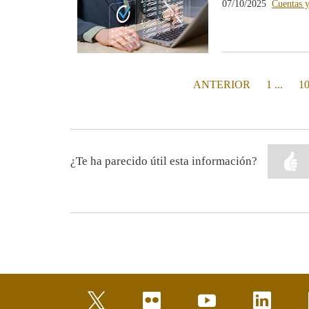
07/10/2025
Cuentas y
PÁGINA
ANTERIOR
1 ...
1
¿Te ha parecido útil esta información?
twitter
flickr
youtube
linkedin