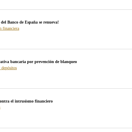
/webcb/Blog/Otras/Entidades
 del Banco de España se renueva!
-
 financiera
blog
-
/webcb/Blog/EducacionFinanciera
rativa bancaria por prevención de blanqueo
-
 depósitos
blog
-
/webcb/Blog/CuentasDepositos
ontra el intrusismo financiero
-
s
blog
-
/webcb/Blog/Otras/Entidades