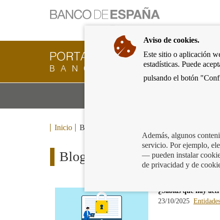
Ir
a
la
Aviso de cookies.
página
de
Este sitio o aplicación w
Cliente
inicio
estadísticas. Puede acep
Bancario
del
del
pulsando el botón "Confi
Banco
Banco
de
Mo
Productos y servicios bancarios
de
España
m
España
Eurosistema,
ir
Inicio
Blog
a
Además, algunos contenid
inicio
servicio. Por ejemplo, e
Blog
— pueden instalar cookies
de privacidad y de cooki
¿Sabías que hay acti
23/10/2025
Entidade