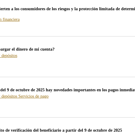
ierten a los consumidores de los riesgos y la protección limitada de determ
-
 financiera
blog
-
/webcb/Blog/EducacionFinanciera
argar el dinero de mi cuenta?
-
 depósitos
blog
-
/webcb/Blog/CuentasDepositos
 del 9 de octubre de 2025 hay novedades importantes en los pagos inmedia
-
-
 depósitos
Servicios de pago
blog
blog
-
-
/webcb/Blog/CuentasDepositos
/webcb/Blog/ServiciosPago
to de verificación del beneficiario a partir del 9 de octubre de 2025