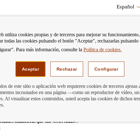
Español
RE
eb utiliza cookies propias y de terceros para mejorar su funcionamiento,
tar todas las cookies pulsando el botón "Aceptar", rechazarlas pulsando
CO
gurar". Para más información, consulte la
Política de cookies.
strar
Mostrar
Podemos ayudarte
Edu
enú
menú
Aceptar
Rechazar
Configurar
os de este sitio o aplicación web requieren cookies de terceros ajenas 
lementos incrustados en una página —como un reproductor de vídeo, un
. Al visualizar estos contenidos, usted acepta las cookies de dichos ter
es.
vidades financieras que son «reservadas»?
-
s
blog
-