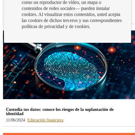
como un reproductor de vídeo, un mapa o
Semana de la Administración Abierta 2024: abrimos las puertas del
contenidos de redes sociales— pueden instalar
Banco de España para acercarnos a la ciudadanía
cookies. Al visualizar estos contenidos, usted acepta
-
04/07/2024
Educación financiera
las cookies de dichos terceros y sus correspondientes
blog
políticas de privacidad y de cookies.
-
/webcb/Blog/EducacionFinanciera
Custodia tus datos: conoce los riesgos de la suplantación de
identidad
-
11/06/2024
Educación financiera
blog
-