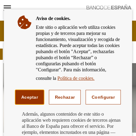
Mostrar
Ir
contenido
a
Aviso de cookies.
la
página
Este sitio o aplicación web utiliza cookies
Cliente
de
propias y de terceros para mejorar su
Bancario
inicio
funcionamiento, visualización y recogida de
del
del
estadísticas. Puede aceptar todas las cookies
Banco
Banco
pulsando el botón "Aceptar", rechazarlas
de
Blog
de
pulsando el botón “Rechazar” o
España
España
configurarlas pulsando el botón
Eurosistema,
"Configurar". Para más información,
ir
a
consulte la
Política de cookies.
inicio
Aceptar
Rechazar
Configurar
Además, algunos contenidos de este sitio o
aplicación web requieren cookies de terceros ajenas
al Banco de España para ofrecer el servicio. Por
ejemplo, elementos incrustados en una página —