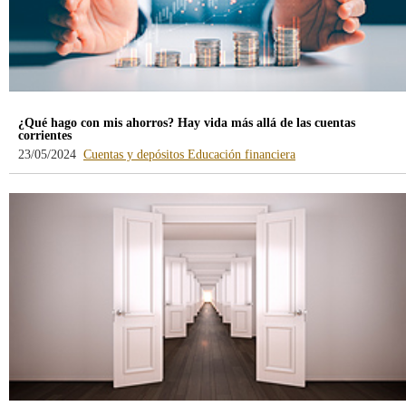
¿Qué hago con mis ahorros? Hay vida más allá de las cuentas
corrientes
-
-
23/05/2024
Cuentas y depósitos
Educación financiera
blog
blog
-
-
/webcb/Blog/CuentasDepositos
/webcb/Blog/Educaci