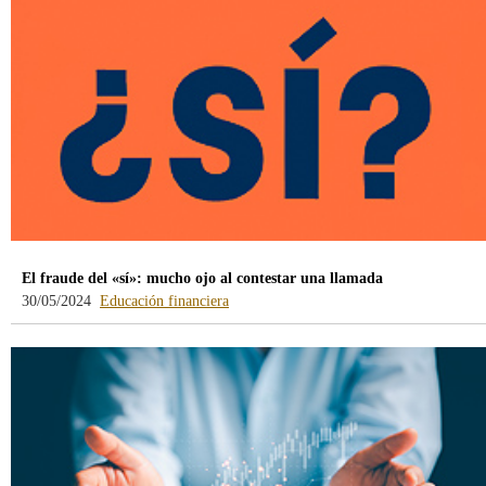
/webcb/Blog/EducacionFinanciera
El fraude del «sí»: mucho ojo al contestar una llamada
-
30/05/2024
Educación financiera
blog
-
/webcb/Blog/EducacionFinanciera