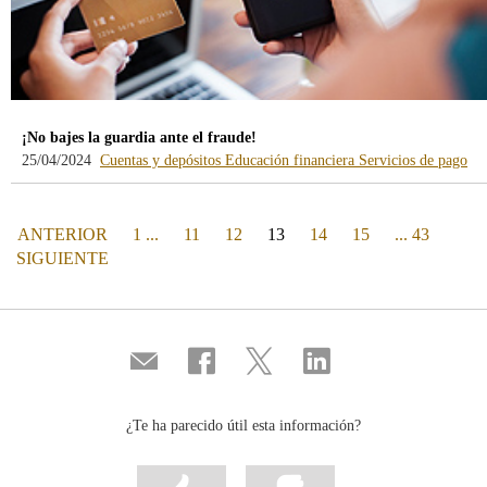
¡No bajes la guardia ante el fraude!
-
-
-
25/04/2024
Cuentas y depósitos
Educación financiera
Servicios de pago
blog
blog
blo
-
-
-
/webcb/Blog/CuentasDepositos
/webcb/Blog/Educaci
/we
PÁGINA
(actual)
ANTERIOR
1 ...
11
12
13
14
15
... 43
PÁGINA
SIGUIENTE
Compartir
Compartir
Compartir
Compartir
por
en
en
en
correo
...
...
...
Facebook
Twitter
Linkedin
¿Te ha parecido útil esta información?
Marcar
Marcar