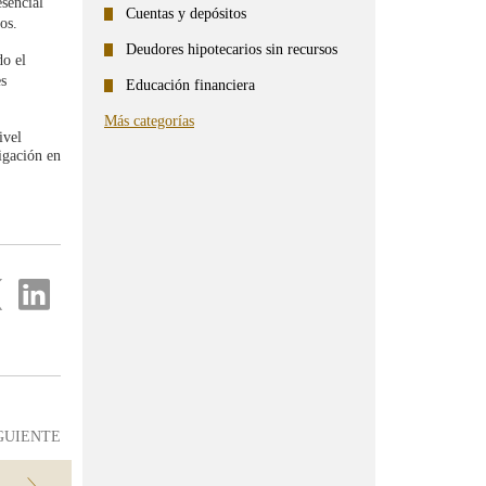
sencial
Cuentas y depósitos
os.
Deudores hipotecarios sin recursos
do el
es
Educación financiera
Más categorías
ivel
tigación en
e
ana
va
partir
Compartir
en
...
ter
Linkedin
GUIENTE