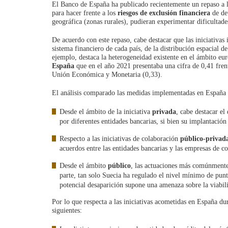
El Banco de España ha publicado recientemente un repaso a las
para hacer frente a los
riesgos de exclusión financiera
de det
geográfica (zonas rurales), pudieran experimentar dificultade
De acuerdo con este repaso, cabe destacar que las iniciativas 
sistema financiero de cada país, de la distribución espacial de
ejemplo, destaca la heterogeneidad existente en el ámbito eu
España
que en el año 2021 presentaba una cifra de 0,41 fren
Unión Económica y Monetaria (0,33).
El análisis comparado las medidas implementadas en España co
Desde el ámbito de la iniciativa
privada
, cabe destacar el
por diferentes entidades bancarias, si bien su implantació
Respecto a las iniciativas de colaboración
público-privad
acuerdos entre las entidades bancarias y las empresas de co
Desde el ámbito
público
, las actuaciones más comúnmente u
parte, tan solo Suecia ha regulado el nivel mínimo de punto
potencial desaparición supone una amenaza sobre la viabilid
Por lo que respecta a las iniciativas acometidas en España du
siguientes: