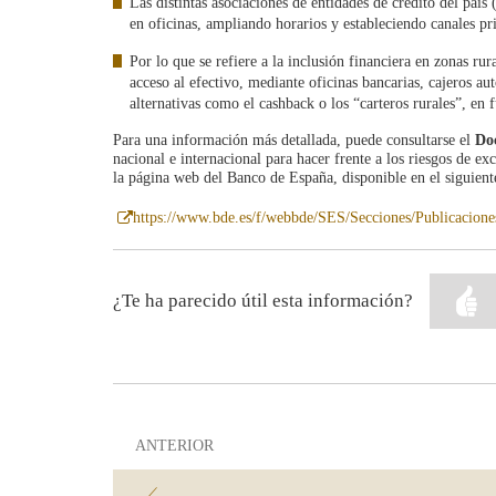
Las distintas asociaciones de entidades de crédito del p
en oficinas, ampliando horarios y estableciendo canales pri
Por lo que se refiere a la inclusión financiera en zonas ru
acceso al efectivo, mediante oficinas bancarias, cajeros au
alternativas como el cashback o los “carteros rurales”, en f
Para una información más detallada, puede consultarse el
Do
nacional e internacional para hacer frente a los riesgos de ex
la página web del Banco de España, disponible en el siguient
Abre
https://www.bde.es/f/webbde/SES/Secciones/Publicacione
en
ventana
nueva
¿Te ha parecido útil esta información?
ANTERIOR