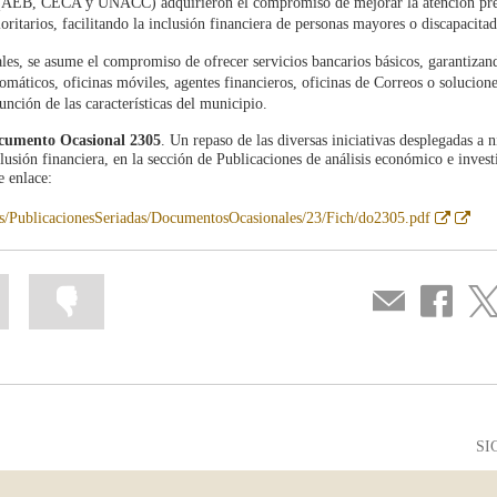
aís (AEB, CECA y UNACC) adquirieron el compromiso de mejorar la atención pre
oritarios, facilitando la inclusión financiera de personas mayores o discapacitad
rales, se asume el compromiso de ofrecer servicios bancarios básicos, garantizan
tomáticos, oficinas móviles, agentes financieros, oficinas de Correos o solucion
unción de las características del municipio.
cumento Ocasional 2305
. Un repaso de las diversas iniciativas desplegadas a n
clusión financiera, en la sección de Publicaciones de análisis económico e inves
e enlace:
Abre
Abr
s/PublicacionesSeriadas/DocumentosOcasionales/23/Fich/do2305.pdf
en
en
ventana
vent
nueva
nue
Marcar
Marcar
Compartir
Compartir
Com
la
la
por
en
en
información
información
correo
...
...
Facebook
Twit
como
como
útil
poco
útil
SI