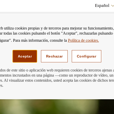
Español
RE
eb utiliza cookies propias y de terceros para mejorar su funcionamiento,
tar todas las cookies pulsando el botón "Aceptar", rechazarlas pulsando
CO
gurar". Para más información, consulte la
Política de cookies.
strar
Mostrar
Podemos ayudarte
Edu
enú
menú
Aceptar
Rechazar
Configurar
os de este sitio o aplicación web requieren cookies de terceros ajenas 
lementos incrustados en una página —como un reproductor de vídeo, un
n financiera
. Al visualizar estos contenidos, usted acepta las cookies de dichos ter
es.