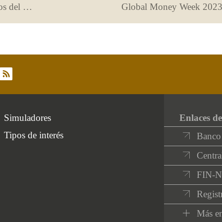
Nuestros jóvenes entienden los riesgos del fraude en internet
Global Money Week 202
rss
Simuladores
Enlaces de
Tipos de interés
Banco
Centra
FIN-
Regist
Más en