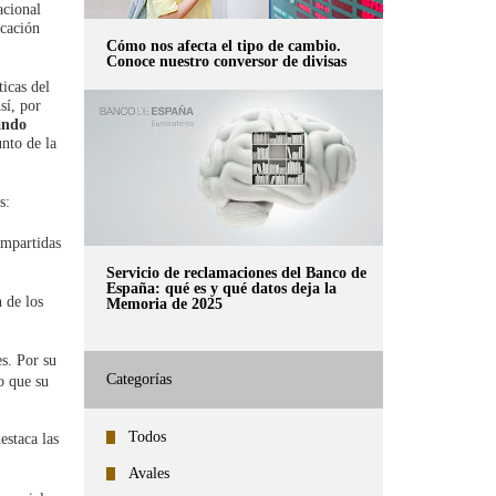
acional
icación
Cómo nos afecta el tipo de cambio.
Conoce nuestro conversor de divisas
ticas del
sí, por
ando
nto de la
s:
ompartidas
Servicio de reclamaciones del Banco de
España: qué es y qué datos deja la
n de los
Memoria de 2025
es. Por su
Categorías
o que su
Todos
estaca las
Avales