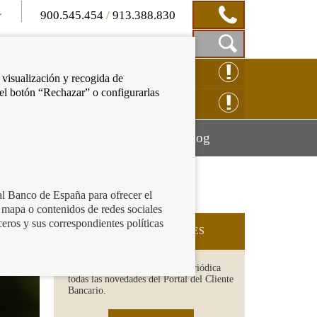
900.545.454
/
913.388.830
Mostrar
CLAMACIÓN ONLINE
 visualización y recogida de
Caja
 el botón “Rechazar” o configurarlas
de
NSULTAS ONLINE
Búsqueda
Mostrar
Mostrar
cación financiera
Blog
menú
menú
al Banco de España para ofrecer el
 mapa o contenidos de redes sociales
ceros y sus correspondientes políticas
SUSCRIPCIÓN A NOVEDADES
Recibe en tu email de forma periódica
todas las novedades del Portal del Cliente
Bancario.