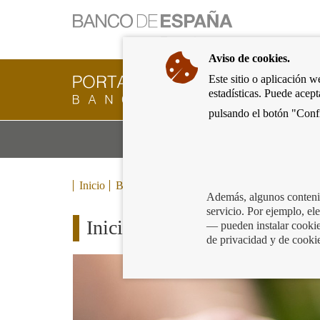
Ir
a
la
Aviso de cookies.
página
de
Este sitio o aplicación w
Cliente
inicio
estadísticas. Puede acep
Bancario
del
del
pulsando el botón "Confi
Banco
Banco
de
Mo
Productos y servicios bancarios
de
España
m
España
Eurosistema,
ir
Inicio
Blog
a
Además, algunos contenid
inicio
servicio. Por ejemplo, e
Iniciativas contra la exclusió
— pueden instalar cookies
de privacidad y de cooki