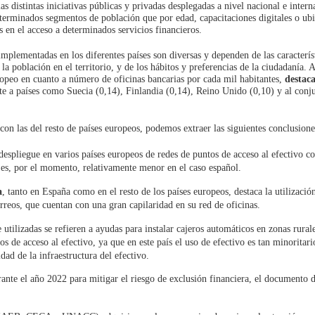
 distintas iniciativas públicas y privadas desplegadas a nivel nacional e intern
erminados segmentos de población que por edad, capacitaciones digitales o ub
s en el acceso a determinados servicios financieros.
implementadas en los diferentes países son diversas y dependen de las caracterís
 la población en el territorio, y de los hábitos y preferencias de la ciudadanía. A
ropeo en cuanto a número de oficinas bancarias por cada mil habitantes,
destac
te a países como Suecia (0,14), Finlandia (0,14), Reino Unido (0,10) y al conju
n las del resto de países europeos, podemos extraer las siguientes conclusione
 despliegue en varios países europeos de redes de puntos de acceso al efectivo c
n es, por el momento, relativamente menor en el caso español.
a
, tanto en España como en el resto de los países europeos, destaca la utilizació
rreos, que cuentan con una gran capilaridad en su red de oficinas.
tilizadas se refieren a ayudas para instalar cajeros automáticos en zonas rural
s de acceso al efectivo, ya que en este país el uso de efectivo es tan minoritari
ad de la infraestructura del efectivo.
rante el año 2022 para mitigar el riesgo de exclusión financiera, el documento d