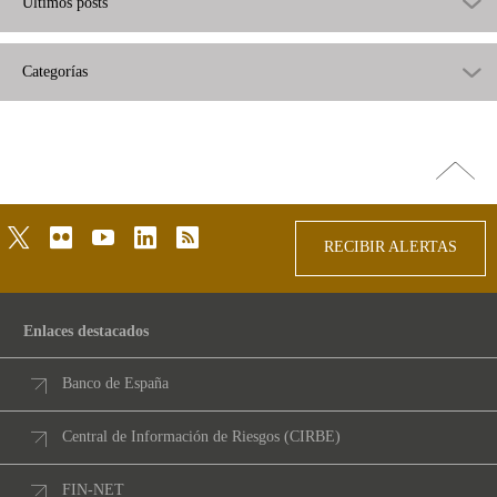
Últimos posts
Categorías
Ir
arriba
twitter
flickr
youtube
linkedin
rss
RECIBIR ALERTAS
Enlaces destacados
Banco de España
Central de Información de Riesgos (CIRBE)
FIN-NET