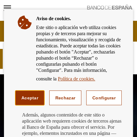
Mostrar
Ir
contenido
a
Aviso de cookies.
la
página
Este sitio o aplicación web utiliza cookies
Cliente
de
propias y de terceros para mejorar su
Bancario
inicio
funcionamiento, visualización y recogida de
del
del
estadísticas. Puede aceptar todas las cookies
Banco
Banco
pulsando el botón "Aceptar", rechazarlas
de
Inversores: consejos para evitar
de
pulsando el botón “Rechazar” o
España
estafas y fraudes financieros
España
configurarlas pulsando el botón
Eurosistema,
"Configurar". Para más información,
ir
a
consulte la
Política de cookies.
inicio
Aceptar
Rechazar
Configurar
Además, algunos contenidos de este sitio o
aplicación web requieren cookies de terceros ajenas
al Banco de España para ofrecer el servicio. Por
ejemplo, elementos incrustados en una página —