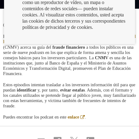
como un reproductor de vídeo, un mapa o
contenidos de redes sociales— pueden instalar
cookies. Al visualizar estos contenidos, usted acepta
las cookies de dichos terceros y sus correspondientes
08/11/2023
políticas de privacidad y de cookies.
Entre las actuaciones de difusión previstas en el
Plan de Actuación contra el
Abre
Fraude Financiero
, la Comisión Nacional del Mercado de Valores
en
(CNMV) acerca su guía del
fraude financiero
a todos los públicos en una
ventana
serie de nueve
podcasts
en los que explica de forma amena y sencilla los
nueva
consejos básicos para los inversores particulares. La
CNMV
es una de las
instituciones que, junto al Banco de España y el Ministerio de Asuntos
Económicos y Transformación Digital, promueven el Plan de Educación
Financiera.
Estos episodios intentan trasladar a los inversores información útil para que
puedan
identificar
y, por tanto,
evitar
estafas
. Además, con el formato y
los canales utilizados se pretende llegar al público joven, muy familiarizado
con estas herramientas, y víctima también de frecuentes de intentos de
fraude.
Abre
Puedes encontrar los podcast en este
enlace
.
en
ventana
nueva