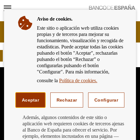
Mostrar
Ir
contenido
a
Aviso de cookies.
la
página
Este sitio o aplicación web utiliza cookies
Cliente
de
propias y de terceros para mejorar su
Bancario
inicio
funcionamiento, visualización y recogida de
del
del
estadísticas. Puede aceptar todas las cookies
Banco
Banco
pulsando el botón "Aceptar", rechazarlas
de
Jeroglíficos Financieros 2019 (3)
de
pulsando el botón “Rechazar” o
España
España
configurarlas pulsando el botón
Eurosistema,
"Configurar". Para más información,
ir
a
consulte la
Política de cookies.
inicio
Aceptar
Rechazar
Configurar
Además, algunos contenidos de este sitio o
aplicación web requieren cookies de terceros ajenas
al Banco de España para ofrecer el servicio. Por
ejemplo, elementos incrustados en una página —