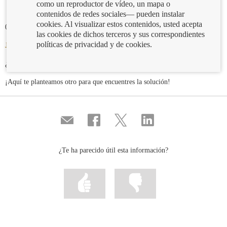
como un reproductor de vídeo, un mapa o
contenidos de redes sociales— pueden instalar
cookies. Al visualizar estos contenidos, usted acepta
09/08/2019
las cookies de dichos terceros y sus correspondientes
políticas de privacidad y de cookies.
Jeroglífico de la semana pasada
-
Solución
: Por descubierto
¿Lo adivinaste?
¡Aquí te planteamos otro para que encuentres la solución!
Compartir
Compartir
Compartir
Compartir
por
en
en
en
correo
...
...
...
Facebook
Twitter
Linkedin
¿Te ha parecido útil esta información?
Marcar
Marcar
la
la
información
información
como
como
útil
poco
útil