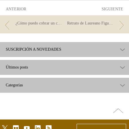
ANTERIOR
SIGUIENTE
¿Cómo puedo cobrar un cheque en efectivo?
Retrato de Laureano Figuerola y Ballester, Máximo Peña Muñoz
SUSCRIPCIÓN A NOVEDADES
Últimos posts
Categorías
Ir
arriba
twitter
flickr
youtube
linkedin
rss