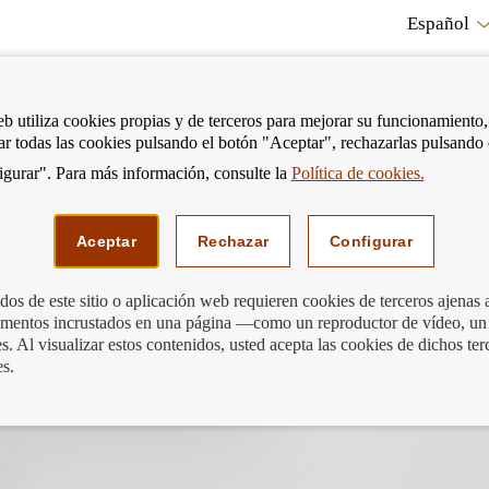
Español
RE
eb utiliza cookies propias y de terceros para mejorar su funcionamiento,
tar todas las cookies pulsando el botón "Aceptar", rechazarlas pulsando
CO
gurar". Para más información, consulte la
Política de cookies.
strar
Mostrar
Podemos ayudarte
Edu
enú
menú
Aceptar
Rechazar
Configurar
os de este sitio o aplicación web requieren cookies de terceros ajenas 
lementos incrustados en una página —como un reproductor de vídeo, un
ro trámite
. Al visualizar estos contenidos, usted acepta las cookies de dichos ter
es.