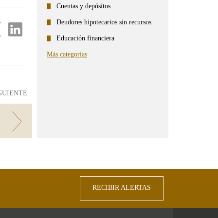
Cuentas y depósitos
Deudores hipotecarios sin recursos
partir
Compartir
en
Educación financiera
...
ter
Linkedin
Más categorías
GUIENTE
RECIBIR ALERTAS