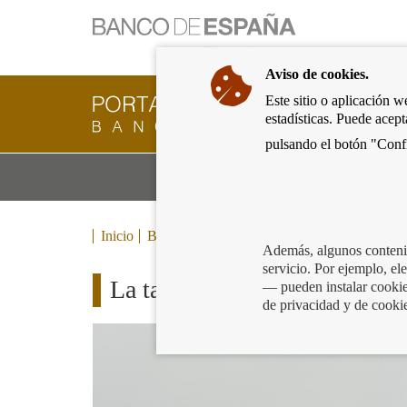
Ir
a
la
Aviso de cookies.
página
de
Este sitio o aplicación w
Cliente
inicio
estadísticas. Puede acep
Bancario
del
del
pulsando el botón "Confi
Banco
Banco
de
Mo
Productos y servicios bancarios
de
España
m
España
Eurosistema,
ir
Inicio
Blog
a
Además, algunos contenid
inicio
servicio. Por ejemplo, e
La tasación no solo es un me
— pueden instalar cookies
de privacidad y de cooki