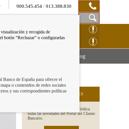
900.545.454
/
913.388.830
Mostrar
CLAMACIÓN ONLINE
 visualización y recogida de
Caja
 el botón “Rechazar” o configurarlas
de
NSULTAS ONLINE
Búsqueda
Mostrar
Mostrar
cación financiera
Blog
menú
menú
al Banco de España para ofrecer el
 mapa o contenidos de redes sociales
ceros y sus correspondientes políticas
SUSCRIPCIÓN A NOVEDADES
Recibe en tu email de forma periódica
todas las novedades del Portal del Cliente
Bancario.