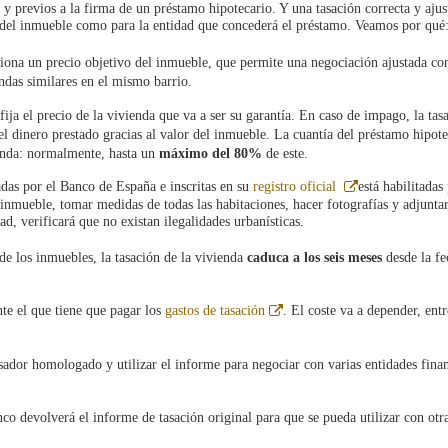
 y previos a la firma de un préstamo hipotecario. Y una tasación correcta y ajus
 del inmueble como para la entidad que concederá el préstamo. Veamos por qué
ona un precio objetivo del inmueble, que permite una negociación ajustada con
ndas similares en el mismo barrio.
fija el precio de la vivienda que va a ser su garantía. En caso de impago, la tas
el dinero prestado gracias al valor del inmueble. La cuantía del préstamo hipote
ienda: normalmente, hasta un
máximo del 80%
de este.
Abre
das por el Banco de España e inscritas en su
registro oficial
está habilitadas
en
el inmueble, tomar medidas de todas las habitaciones, hacer fotografías y adjunta
ventana
ad, verificará que no existan ilegalidades urbanísticas.
nueva
 de los inmuebles, la tasación de la vivienda
caduca a los seis meses
desde la fe
Abre
ente el que tiene que pagar los
gastos de tasación
. El coste va a depender, entr
en
ventana
nueva
asador homologado y utilizar el informe para negociar con varias entidades finan
co devolverá el informe de tasación original para que se pueda utilizar con otr