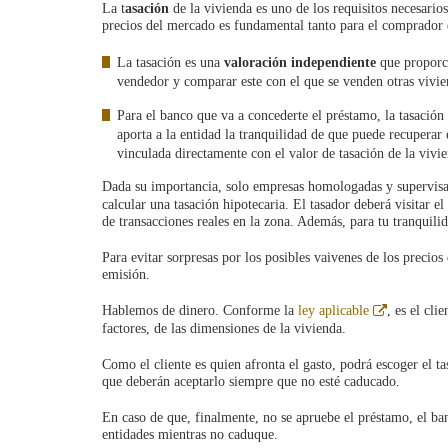
La t
asación
de la vivienda es uno de los requisitos necesarios
precios del mercado es fundamental tanto para el comprador
La tasación es una
valoración independiente
que proporci
vendedor y comparar este con el que se venden otras vivie
Para el banco que va a concederte el préstamo, la tasación 
aporta a la entidad la tranquilidad de que puede recuperar 
vinculada directamente con el valor de tasación de la viv
Dada su importancia, solo empresas homologadas y supervisa
calcular una tasación hipotecaria. El tasador deberá visitar 
de transacciones reales en la zona. Además, para tu tranquilid
Para evitar sorpresas por los posibles vaivenes de los precios
emisión.
Abre
Hablemos de dinero. Conforme la
ley aplicable
, es el cli
en
factores, de las dimensiones de la vivienda.
ventana
nueva
Como el cliente es quien afronta el gasto, podrá escoger el t
que deberán aceptarlo siempre que no esté caducado.
En caso de que, finalmente, no se apruebe el préstamo, el ban
entidades mientras no caduque.