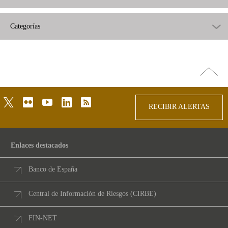
Categorías
Ir
arriba
twitter
flickr
youtube
linkedin
rss
RECIBIR ALERTAS
Enlaces destacados
Banco de España
Central de Información de Riesgos (CIRBE)
FIN-NET