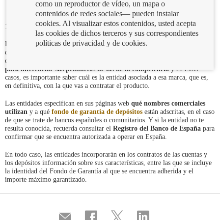
como un reproductor de vídeo, un mapa o
contenidos de redes sociales— pueden instalar
cookies. Al visualizar estos contenidos, usted acepta
14/02/2020
las cookies de dichos terceros y sus correspondientes
políticas de privacidad y de cookies.
Las condiciones de la cuenta parecen interesantes, pero ¿qué banco es ese
del que no había oído hablar antes? Es habitual, sobre todo en los canales
de comercialización digitales, que los bancos
utilicen marcas comerciales
para diferenciar sus productos de los de la competencia
y en estos
casos, es importante saber cuál es la entidad asociada a esa marca, que es,
en definitiva, con la que vas a contratar el producto.
Las entidades especifican en sus páginas web
qué nombres comerciales
utilizan
y a qué
fondo de garantía de depósitos
están adscritas, en el caso
de que se trate de bancos españoles o comunitarios. Y si la entidad no te
resulta conocida, recuerda consultar el
Registro del Banco de España
para
confirmar que se encuentra autorizada a operar en España.
En todo caso, las entidades incorporarán en los contratos de las cuentas y
los depósitos información sobre sus características, entre las que se incluye
la identidad del Fondo de Garantía al que se encuentra adherida y el
importe máximo garantizado.
Compartir
Compartir
Compartir
Compartir