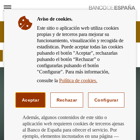
Mostrar
Ir
contenido
a
Aviso de cookies.
la
página
Este sitio o aplicación web utiliza cookies
Cliente
de
propias y de terceros para mejorar su
Bancario
inicio
funcionamiento, visualización y recogida de
del
del
estadísticas. Puede aceptar todas las cookies
Banco
Banco
pulsando el botón "Aceptar", rechazarlas
de
Marcas comerciales
de
pulsando el botón “Rechazar” o
España
España
configurarlas pulsando el botón
Eurosistema,
"Configurar". Para más información,
ir
a
consulte la
Política de cookies.
inicio
Aceptar
Rechazar
Configurar
Además, algunos contenidos de este sitio o
aplicación web requieren cookies de terceros ajenas
al Banco de España para ofrecer el servicio. Por
ejemplo, elementos incrustados en una página —