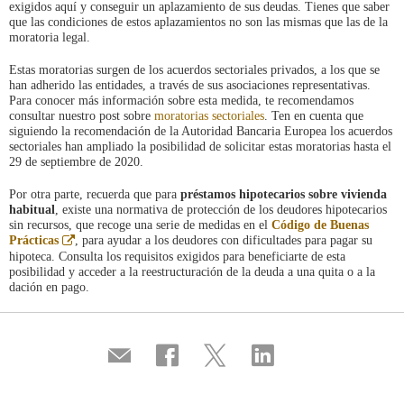
exigidos aquí y conseguir un aplazamiento de sus deudas. Tienes que saber
que las condiciones de estos aplazamientos no son las mismas que las de la
moratoria legal.
Estas moratorias surgen de los acuerdos sectoriales privados, a los que se
han adherido las entidades, a través de sus asociaciones representativas.
Para conocer más información sobre esta medida, te recomendamos
consultar nuestro post sobre
moratorias sectoriales
. Ten en cuenta que
siguiendo la recomendación de la Autoridad Bancaria Europea los acuerdos
sectoriales han ampliado la posibilidad de solicitar estas moratorias hasta el
29 de septiembre de 2020.
Por otra parte, recuerda que para
préstamos hipotecarios sobre vivienda
habitual
, existe una normativa de protección de los deudores hipotecarios
sin recursos, que recoge una serie de medidas en el
Código de Buenas
Abre
Prácticas
, para ayudar a los deudores con dificultades para pagar su
en
hipoteca. Consulta los requisitos exigidos para beneficiarte de esta
ventana
posibilidad y acceder a la reestructuración de la deuda a una quita o a la
nueva
dación en pago.
Compartir
Compartir
Compartir
Compartir
por
en
en
en
correo
...
...
...
Facebook
Twitter
Linkedin