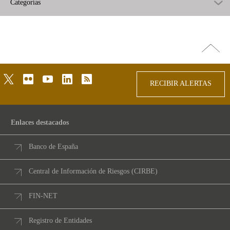
Categorías
Ir
arriba
twitter
flickr
youtube
linkedin
rss
RECIBIR ALERTAS
Enlaces destacados
Banco de España
Central de Información de Riesgos (CIRBE)
FIN-NET
Registro de Entidades