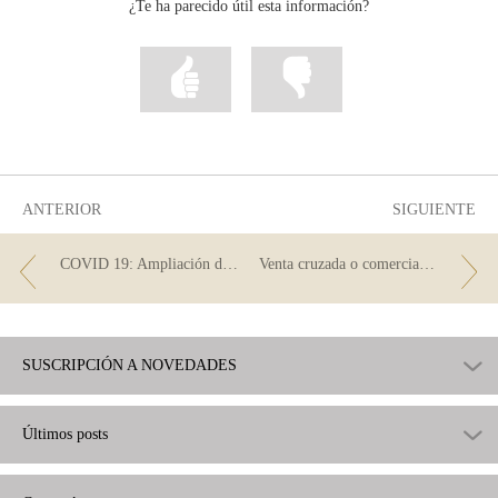
¿Te ha parecido útil esta información?
Marcar
Marcar
la
la
información
información
como
como
útil
poco
útil
ANTERIOR
SIGUIENTE
COVID 19: Ampliación del plazo para solicitar la moratoria legal
Venta cruzada o comercialización de productos vinculados
SUSCRIPCIÓN A NOVEDADES
Últimos posts