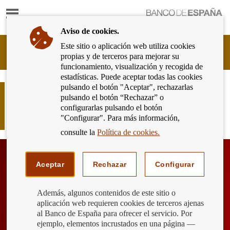
Mostrar
Ir
contenido
a
Aviso de cookies.
la
página
Este sitio o aplicación web utiliza cookies
Cliente
de
propias y de terceros para mejorar su
Bancario
inicio
funcionamiento, visualización y recogida de
del
del
estadísticas. Puede aceptar todas las cookies
Banco
Banco
pulsando el botón "Aceptar", rechazarlas
de
COVID 19: Medidas
de
pulsando el botón “Rechazar” o
España
complementarias a la moratoria de
España
configurarlas pulsando el botón
Eurosistema,
préstamos
"Configurar". Para más información,
ir
a
consulte la
Política de cookies.
inicio
Aceptar
Rechazar
Configurar
Además, algunos contenidos de este sitio o
aplicación web requieren cookies de terceros ajenas
al Banco de España para ofrecer el servicio. Por
ejemplo, elementos incrustados en una página —