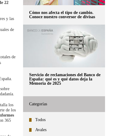
de 22
Cómo nos afecta el tipo de cambio.
Conoce nuestro conversor de divisas
res y las
uales de
totales de
s
Servicio de reclamaciones del Banco de
 España.
España: qué es y qué datos deja la
Memoria de 2025
 sobre
udadanía.
Categorías
alla los
rte de los
informes
Todos
ron 365
Avales