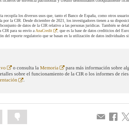
s ficheros de solvencia patrimonial y crédito denominados coloquialmente fich
ia recopila los diversos usos que, tanto el Banco de España, como otros usuario
da por la CIR. Desde diciembre de 2021, los investigadores tienen a su disposici
bconjunto de datos de la CIR relativo a las personas jurídicas. También se detal
Abre
la CIR para su envío a
AnaCredit
, que es la base de datos crediticios del Eur
na
en
ón del reporte regulatorio que se basan en la utilización de datos individuales s
ventana
nueva
Abre
Abre
ivo
o consulta la
Memoria
para más información sobre al
en
en
detalles sobre el funcionamiento de la CIR o los informes de rie
ventana
ventana
Abre
entación
.
nueva
nueva
en
ventana
nueva
Marcar
Marcar
Compartir
Compartir
Com
la
la
por
en
en
información
información
correo
...
...
Facebook
Twit