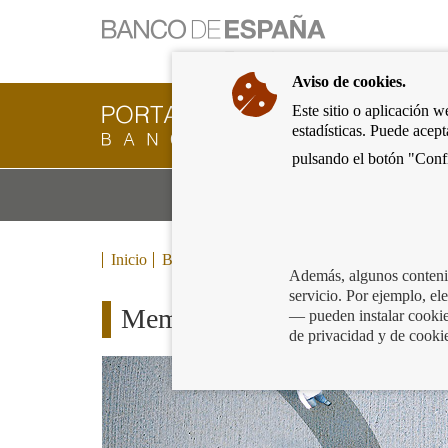
Ir
a
la
Aviso de cookies.
página
de
Este sitio o aplicación w
Cliente
inicio
estadísticas. Puede acep
Bancario
del
del
pulsando el botón "Confi
Banco
Banco
de
Mo
Productos y servicios bancarios
de
España
m
España
Eurosistema,
ir
Inicio
Blog
a
Además, algunos contenid
inicio
servicio. Por ejemplo, e
Memoria de la Central de In
— pueden instalar cookies
de privacidad y de cooki