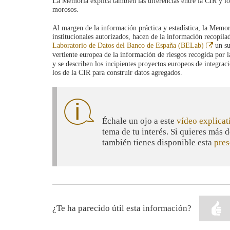
La Memoria explica también las diferencias entre la CIR y lo
morosos.
Al margen de la información práctica y estadística, la Memor
institucionales autorizados, hacen de la información recopila
Abre
Laboratorio de Datos del Banco de España (BELab)
un su
en
vertiente europea de la información de riesgos recogida por 
venta
y se describen los incipientes proyectos europeos de integraci
nueva
los de la CIR para construir datos agregados.
Échale un ojo a este
vídeo explicat
tema de tu interés. Si quieres más 
también tienes disponible esta
pres
¿Te ha parecido útil esta información?