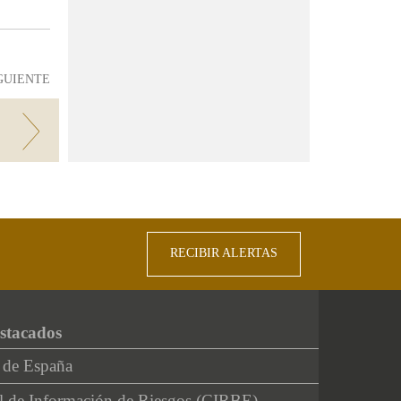
GUIENTE
RECIBIR ALERTAS
stacados
 de España
l de Información de Riesgos (CIRBE)