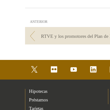
ANTERIOR
twitter
flickr
youtube
linkedin
Hipotecas
Préstamos
Tarjetas