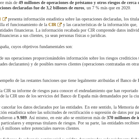
bre más de
49 millones de operaciones de préstamo y otros riesgos de cerca 
aciones declaradas fue de 3,2 billones
de euros
, un 7 % más que en 2020.
Abre
1
presenta información estadística sobre las operaciones declaradas, los titula
en
Abre
alla el funcionamiento de la
CIR
y las características de la información que,
ventana
en
entidades financieras. La información recabada por CIR comprende datos individ
nueva
ventana
inancieras a sus clientes, ya sean personas físicas o jurídicas.
nueva
spaña, cuyos objetivos fundamentales son:
o de sus operaciones proporcionándoles información sobre los riesgos crediticios 
dades declarantes) y de posibles nuevos clientes (operaciones contratadas en otra
desempeño de las restantes funciones que tiene legalmente atribuidas el Banco de
a la CIR su informe de riesgos para conocer el endeudamiento que han reportado
e de la CIR uno de los servicios del Banco de España más demandados por la ci
 cancelar los datos declarados por las entidades. En este sentido, la Memoria det
ón estadística sobre las solicitudes de rectificación o supresión de datos por pa
endieron a
9.989
. Así mismo, en este año se emitieron más de
370 millones de 
 particulares y empresas titulares de riesgos. Por su parte, las entidades recibie
4,6 millones sobre potenciales nuevos clientes.