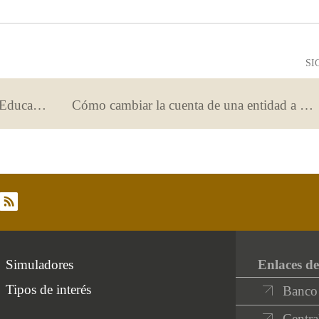
como
como
útil
poco
útil
SI
RTVE y los promotores del Plan de Educación Financiera firman un convenio para fomentar la educación financiera
Cómo cambiar la cuenta de una entidad a otra
rss
Simuladores
Enlaces de
Tipos de interés
Banco
Centra