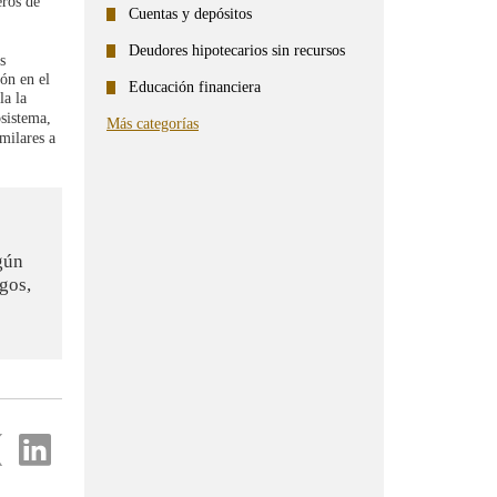
eros de
Cuentas y depósitos
Deudores hipotecarios sin recursos
s
ón en el
Educación financiera
la la
osistema,
Más categorías
imilares a
gún
sgos,
partir
Compartir
en
...
ter
Linkedin