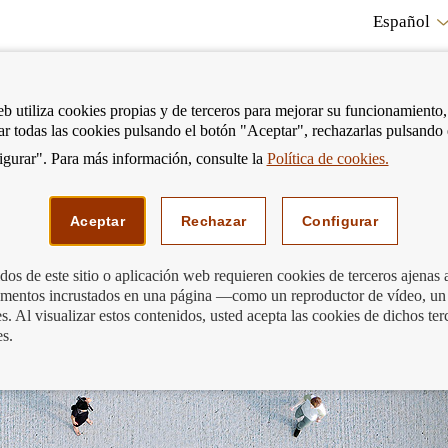
Español
RE
eb utiliza cookies propias y de terceros para mejorar su funcionamiento,
tar todas las cookies pulsando el botón "Aceptar", rechazarlas pulsando
CO
gurar". Para más información, consulte la
Política de cookies.
strar
Mostrar
Podemos ayudarte
Edu
enú
menú
Aceptar
Rechazar
Configurar
os de este sitio o aplicación web requieren cookies de terceros ajenas 
lementos incrustados en una página —como un reproductor de vídeo, un
formación de Riesgos 2021
. Al visualizar estos contenidos, usted acepta las cookies de dichos ter
es.