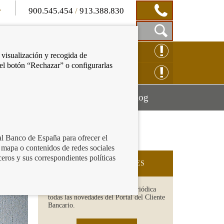
900.545.454
/
913.388.830
Mostrar
CLAMACIÓN ONLINE
 visualización y recogida de
Caja
 el botón “Rechazar” o configurarlas
de
NSULTAS ONLINE
Búsqueda
Mostrar
Mostrar
cación financiera
Blog
menú
menú
al Banco de España para ofrecer el
 mapa o contenidos de redes sociales
ceros y sus correspondientes políticas
SUSCRIPCIÓN A NOVEDADES
Recibe en tu email de forma periódica
todas las novedades del Portal del Cliente
Bancario.