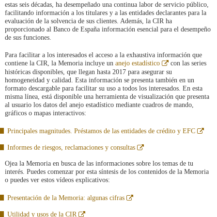
estas seis décadas, ha desempeñado una continua labor de servicio público,
facilitando información a los titulares y a las entidades declarantes para la
evaluación de la solvencia de sus clientes. Además, la CIR ha
proporcionado al Banco de España información esencial para el desempeño
de sus funciones.
Para facilitar a los interesados el acceso a la exhaustiva información que
Abre
contiene la CIR, la Memoria incluye un
anejo estadístico
con las series
en
históricas disponibles, que llegan hasta 2017 para asegurar su
ventana
homogeneidad y calidad. Esta información se presenta también en un
nueva
formato descargable para facilitar su uso a todos los interesados. En esta
misma línea, está disponible una herramienta de visualización que presenta
al usuario los datos del anejo estadístico mediante cuadros de mando,
gráficos o mapas interactivos:
Abre
Principales magnitudes. Préstamos de las entidades de crédito y EFC
en
vent
Abre
Informes de riesgos, reclamaciones y consultas
nuev
en
ventana
Ojea la Memoria en busca de las informaciones sobre los temas de tu
nueva
interés. Puedes comenzar por esta síntesis de los contenidos de la Memoria
o puedes ver estos vídeos explicativos:
Abre
Presentación de la Memoria: algunas cifras
en
ventana
Abre
Utilidad y usos de la CIR