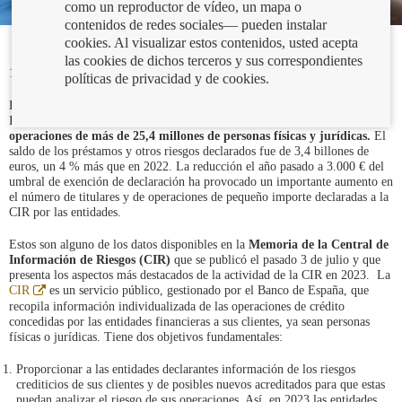
como un reproductor de vídeo, un mapa o
contenidos de redes sociales— pueden instalar
cookies. Al visualizar estos contenidos, usted acepta
las cookies de dichos terceros y sus correspondientes
18/07/2024
políticas de privacidad y de cookies.
En 2023,
360 entidades
financieras declarantes remitieron a la Central de
Información de Riesgos (CIR) datos sobre más de
60 millones de
operaciones de más de 25,4 millones de personas físicas y jurídicas.
El
saldo de los préstamos y otros riesgos declarados fue de 3,4 billones de
euros, un 4 % más que en 2022. La reducción el año pasado a 3.000 € del
umbral de exención de declaración ha provocado un importante aumento en
el número de titulares y de operaciones de pequeño importe declaradas a la
CIR por las entidades.
Estos son alguno de los datos disponibles en la
Memoria de la Central de
Información de Riesgos (CIR)
que se publicó el pasado 3 de julio y que
presenta los aspectos más destacados de la actividad de la CIR en 2023. La
Abre
CIR
es un servicio público, gestionado por el Banco de España, que
en
recopila información individualizada de las operaciones de crédito
ventana
concedidas por las entidades financieras a sus clientes, ya sean personas
nueva
físicas o jurídicas. Tiene dos objetivos fundamentales:
Proporcionar a las entidades declarantes información de los riesgos
crediticios de sus clientes y de posibles nuevos acreditados para que estas
puedan analizar el riesgo de sus operaciones. Así, en 2023 las entidades