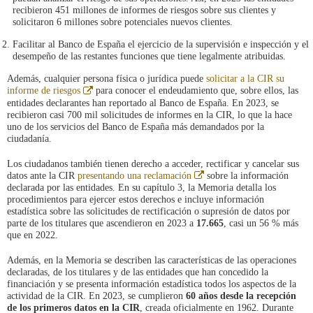
recibieron 451 millones de informes de riesgos sobre sus clientes y
solicitaron 6 millones sobre potenciales nuevos clientes.
Facilitar al Banco de España el ejercicio de la supervisión e inspección y el
desempeño de las restantes funciones que tiene legalmente atribuidas.
Además, cualquier persona física o jurídica puede
solicitar a la CIR su
Abre
informe de riesgos
para conocer el endeudamiento que, sobre ellos, las
en
entidades declarantes han reportado al Banco de España. En 2023, se
ventana
recibieron casi 700 mil solicitudes de informes en la CIR, lo que la hace
nueva
uno de los servicios del Banco de España más demandados por la
ciudadanía.
Los ciudadanos también tienen derecho a acceder, rectificar y cancelar sus
Abre
datos ante la CIR
presentando una reclamación
sobre la información
en
declarada por las entidades. En su capítulo 3, la Memoria detalla los
ventana
procedimientos para ejercer estos derechos e incluye información
nueva
estadística sobre las solicitudes de rectificación o supresión de datos por
parte de los titulares que ascendieron en 2023 a
17.665
, casi un 56 % más
que en 2022.
Además, en la Memoria se describen las características de las operaciones
declaradas, de los titulares y de las entidades que han concedido la
financiación y se presenta información estadística todos los aspectos de la
actividad de la CIR. En 2023, se cumplieron
60 años desde la recepción
de los primeros datos en la CIR
, creada oficialmente en 1962. Durante