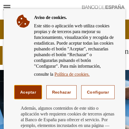
Mostrar
Ir
contenido
a
Aviso de cookies.
la
página
Este sitio o aplicación web utiliza cookies
Cliente
de
propias y de terceros para mejorar su
Bancario
inicio
funcionamiento, visualización y recogida de
del
del
estadísticas. Puede aceptar todas las cookies
Banco
Banco
pulsando el botón "Aceptar", rechazarlas
de
Memoria de la Central de Información
de
pulsando el botón “Rechazar” o
España
de Riesgos 2023
España
configurarlas pulsando el botón
Eurosistema,
"Configurar". Para más información,
ir
a
consulte la
Política de cookies.
inicio
Aceptar
Rechazar
Configurar
Además, algunos contenidos de este sitio o
aplicación web requieren cookies de terceros ajenas
al Banco de España para ofrecer el servicio. Por
ejemplo, elementos incrustados en una página —