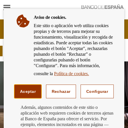
Mostrar
Ir
contenido
a
Aviso de cookies.
la
página
Este sitio o aplicación web utiliza cookies
Cliente
de
propias y de terceros para mejorar su
Bancario
inicio
funcionamiento, visualización y recogida de
del
del
estadísticas. Puede aceptar todas las cookies
Banco
Banco
pulsando el botón "Aceptar", rechazarlas
de
Opera desde casa de forma segura
de
pulsando el botón “Rechazar” o
España
España
configurarlas pulsando el botón
Eurosistema,
"Configurar". Para más información,
ir
a
consulte la
Política de cookies.
inicio
Aceptar
Rechazar
Configurar
Además, algunos contenidos de este sitio o
aplicación web requieren cookies de terceros ajenas
al Banco de España para ofrecer el servicio. Por
ejemplo, elementos incrustados en una página —