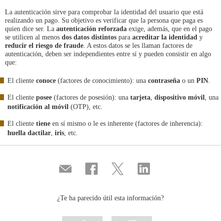
La autenticación sirve para comprobar la identidad del usuario que está
realizando un pago. Su objetivo es verificar que la persona que paga es
quien dice ser. La
autenticación reforzada
exige, además, que en el pago
se utilicen al menos
dos datos distintos
para
acreditar la identidad
y
reducir el riesgo de fraude
. A estos datos se les llaman factores de
autenticación, deben ser independientes entre sí y pueden consistir en algo
que:
El cliente
conoce
(factores de conocimiento): una
contraseña
o un
PIN
.
El cliente
posee
(factores de posesión): una
tarjeta
,
dispositivo móvil
, una
notificación al móvil
(OTP), etc.
El cliente
tiene
en sí mismo o le es inherente (factores de inherencia):
huella dactilar
,
iris
, etc.
Compartir
Compartir
Compartir
Compartir
por
en
en
en
correo
...
...
...
Facebook
Twitter
Linkedin
¿Te ha parecido útil esta información?
Marcar
Marcar