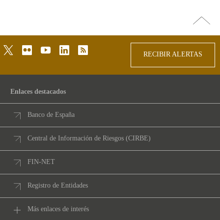
Ir
arriba
twitter
flickr
youtube
linkedin
rss
RECIBIR ALERTAS
Enlaces destacados
Banco de España
Central de Información de Riesgos (CIRBE)
FIN-NET
Registro de Entidades
Más enlaces de interés