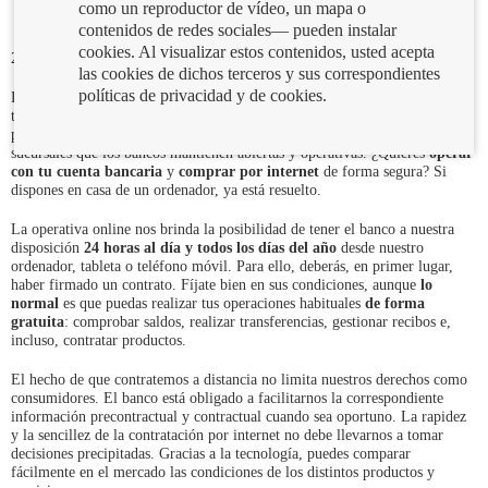
como un reproductor de vídeo, un mapa o
contenidos de redes sociales— pueden instalar
cookies. Al visualizar estos contenidos, usted acepta
20/03/2020
las cookies de dichos terceros y sus correspondientes
políticas de privacidad y de cookies.
Durante estos días de cuarentena es prudente utilizar los servicios online de
tu banco para gestionar tus asuntos financieros como medida de
prevención, aunque siga existiendo la posibilidad de acudir a aquellas
sucursales que los bancos mantienen abiertas y operativas. ¿Quieres
operar
con tu cuenta bancaria
y
comprar por internet
de forma segura? Si
dispones en casa de un ordenador, ya está resuelto.
La operativa online nos brinda la posibilidad de tener el banco a nuestra
disposición
24 horas al día y todos los días del año
desde nuestro
ordenador, tableta o teléfono móvil. Para ello, deberás, en primer lugar,
haber firmado un contrato. Fíjate bien en sus condiciones, aunque
lo
normal
es que puedas realizar tus operaciones habituales
de forma
gratuita
: comprobar saldos, realizar transferencias, gestionar recibos e,
incluso, contratar productos.
El hecho de que contratemos a distancia no limita nuestros derechos como
consumidores. El banco está obligado a facilitarnos la correspondiente
información precontractual y contractual cuando sea oportuno. La rapidez
y la sencillez de la contratación por internet no debe llevarnos a tomar
decisiones precipitadas. Gracias a la tecnología, puedes comparar
fácilmente en el mercado las condiciones de los distintos productos y