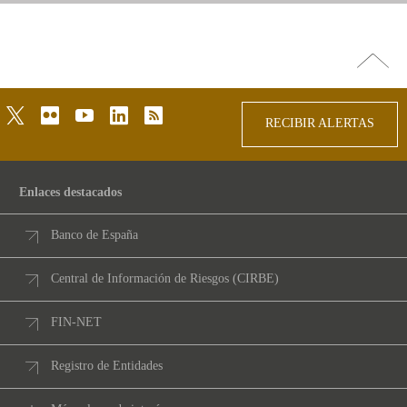
Ir
arriba
twitter
flickr
youtube
linkedin
rss
RECIBIR ALERTAS
Enlaces destacados
Banco de España
Central de Información de Riesgos (CIRBE)
FIN-NET
Registro de Entidades