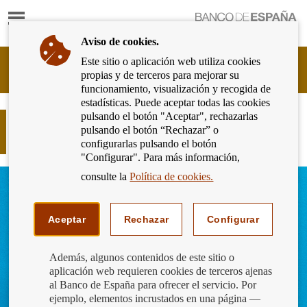
Mostrar
Ir
contenido
a
Aviso de cookies.
la
página
Este sitio o aplicación web utiliza cookies
Cliente
de
propias y de terceros para mejorar su
Bancario
inicio
funcionamiento, visualización y recogida de
del
del
estadísticas. Puede aceptar todas las cookies
Banco
Banco
pulsando el botón "Aceptar", rechazarlas
de
Prevención y lucha contra el
de
pulsando el botón “Rechazar” o
España
intrusismo financiero
España
configurarlas pulsando el botón
Eurosistema,
"Configurar". Para más información,
ir
a
consulte la
Política de cookies.
inicio
Aceptar
Rechazar
Configurar
Además, algunos contenidos de este sitio o
aplicación web requieren cookies de terceros ajenas
al Banco de España para ofrecer el servicio. Por
ejemplo, elementos incrustados en una página —