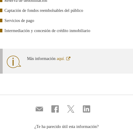
Reserva de denominación
Captación de fondos reembolsables del público
Servicios de pago
Intermediación y concesión de crédito inmobiliario
Abre
Más información
aquí.
en
ventana
nueva
Compartir
Compartir
Compartir
Compartir
por
en
en
en
correo
...
...
...
Facebook
Twitter
Linkedin
¿Te ha parecido útil esta información?