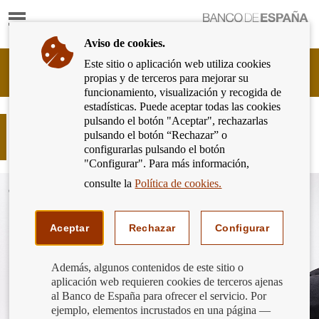
Mostrar
Ir
contenido
a
Aviso de cookies.
la
página
Este sitio o aplicación web utiliza cookies
Cliente
de
propias y de terceros para mejorar su
Bancario
inicio
funcionamiento, visualización y recogida de
del
del
estadísticas. Puede aceptar todas las cookies
Banco
Banco
pulsando el botón "Aceptar", rechazarlas
de
Normas básicas para prevenir la
de
pulsando el botón “Rechazar” o
España
ciberdelincuencia
España
configurarlas pulsando el botón
Eurosistema,
"Configurar". Para más información,
ir
a
consulte la
Política de cookies.
inicio
Aceptar
Rechazar
Configurar
Además, algunos contenidos de este sitio o
aplicación web requieren cookies de terceros ajenas
al Banco de España para ofrecer el servicio. Por
ejemplo, elementos incrustados en una página —