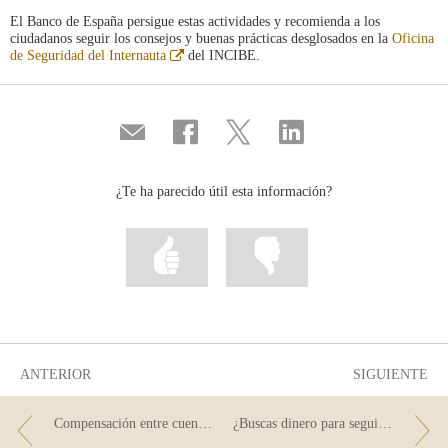
El Banco de España persigue estas actividades y recomienda a los
ciudadanos seguir los consejos y buenas prácticas desglosados en la
Oficina
Abre
de Seguridad del Internauta
del INCIBE.
en
ventana
nueva
Compartir
Compartir
Compartir
Compartir
por
en
en
en
correo
...
...
...
Facebook
Twitter
Linkedin
¿Te ha parecido útil esta información?
Marcar
Marcar
la
la
información
información
como
como
útil
poco
útil
ANTERIOR
SIGUIENTE
Compensación entre cuentas: hasta dónde puede llegar
¿Buscas dinero para seguir estudiando?