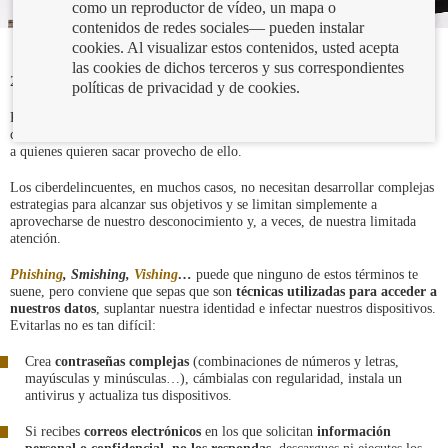
como un reproductor de vídeo, un mapa o
contenidos de redes sociales— pueden instalar
cookies. Al visualizar estos contenidos, usted acepta
las cookies de dichos terceros y sus correspondientes
25/08/2020
políticas de privacidad y de cookies.
Recién llegados al mundo digital, muchos de nosotros tenemos unas
carencias de formación y de información que nos hacen vulnerables frente
a quienes quieren sacar provecho de ello.
Los ciberdelincuentes, en muchos casos, no necesitan desarrollar complejas
estrategias para alcanzar sus objetivos y se limitan simplemente a
aprovecharse de nuestro desconocimiento y, a veces, de nuestra limitada
atención.
Phishing
,
Smishing
,
Vishing
…
puede que ninguno de estos términos te
suene, pero conviene que sepas que son
técnicas utilizadas para acceder a
nuestros datos
, suplantar nuestra identidad e infectar nuestros dispositivos.
Evitarlas no es tan difícil:
Crea
contraseñas complejas
(combinaciones de números y letras,
mayúsculas y minúsculas…), cámbialas con regularidad, instala un
antivirus y actualiza tus dispositivos.
Si recibes
correos electrónicos
en los que solicitan
información