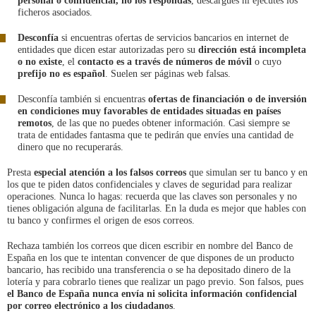
personal o confidencial, no los respondas
, descargues ni ejecutes los
ficheros asociados.
Desconfía
si encuentras ofertas de servicios bancarios en internet de
entidades que dicen estar autorizadas pero su
dirección está incompleta
o no existe
, el
contacto es a través de números de móvil
o cuyo
prefijo no es español
. Suelen ser páginas web falsas.
Desconfía también si encuentras
ofertas de financiación o de inversión
en condiciones muy favorables de entidades situadas en países
remotos
, de las que no puedes obtener información. Casi siempre se
trata de entidades fantasma que te pedirán que envíes una cantidad de
dinero que no recuperarás.
Presta
especial atención a los falsos correos
que simulan ser tu banco y en
los que te piden datos confidenciales y claves de seguridad para realizar
operaciones. Nunca lo hagas: recuerda que las claves son personales y no
tienes obligación alguna de facilitarlas. En la duda es mejor que hables con
tu banco y confirmes el origen de esos correos.
Rechaza también los correos que dicen escribir en nombre del Banco de
España en los que te intentan convencer de que dispones de un producto
bancario, has recibido una transferencia o se ha depositado dinero de la
lotería y para cobrarlo tienes que realizar un pago previo. Son falsos, pues
el Banco de España nunca envía ni solicita información confidencial
por correo electrónico a los ciudadanos
.