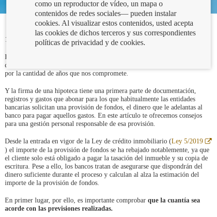
como un reproductor de vídeo, un mapa o
contenidos de redes sociales— pueden instalar
cookies. Al visualizar estos contenidos, usted acepta
las cookies de dichos terceros y sus correspondientes
11/05/2023
políticas de privacidad y de cookies.
La hipoteca que vas a solicitar para comprar tu futuro hogar es una de las
decisiones financieras más relevantes de la vida. Tanto por su cuantía como
por la cantidad de años que nos compromete.
Y la firma de una hipoteca tiene una primera parte de documentación,
registros y gastos que abonar para los que habitualmente las entidades
bancarias solicitan una provisión de fondos, el dinero que le adelantas al
banco para pagar aquellos gastos. En este artículo te ofrecemos consejos
para una gestión personal responsable de esa provisión.
A
Desde la entrada en vigor de la Ley de crédito inmobiliario (
Ley 5/2019
e
) el importe de la provisión de fondos se ha rebajado notablemente, ya que
v
el cliente solo está obligado a pagar la tasación del inmueble y su copia de
n
escritura. Pese a ello, los bancos tratan de asegurarse que dispondrán del
dinero suficiente durante el proceso y calculan al alza la estimación del
importe de la provisión de fondos.
En primer lugar, por ello, es importante comprobar
que la cuantía sea
acorde con las previsiones realizadas.