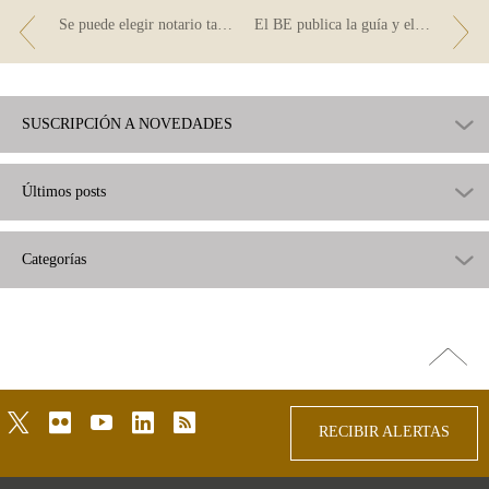
Se puede elegir notario tanto al firmar como al cancelar la hipoteca
El BE publica la guía y el simulador de las medidas de apoyo a los deudores hipotecarios en dificultades
SUSCRIPCIÓN A NOVEDADES
Últimos posts
Categorías
Ir
arriba
twitter
flickr
youtube
linkedin
rss
RECIBIR ALERTAS