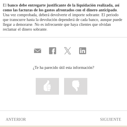
El
banco debe entregarte justificante de la liquidación realizada, así
como las facturas de los gastos afrontados con el dinero anticipado
.
Una vez comprobada, deberá devolverte el importe sobrante. El periodo
que transcurre hasta la devolución dependerá de cada banco, aunque puede
llegar a demorarse. No es infrecuente que haya clientes que olvidan
reclamar el dinero sobrante.
Compartir
Compartir
Compartir
Compartir
por
en
en
en
correo
...
...
...
Facebook
Twitter
Linkedin
¿Te ha parecido útil esta información?
Marcar
Marcar
la
la
información
información
como
como
útil
poco
útil
ANTERIOR
SIGUIENTE