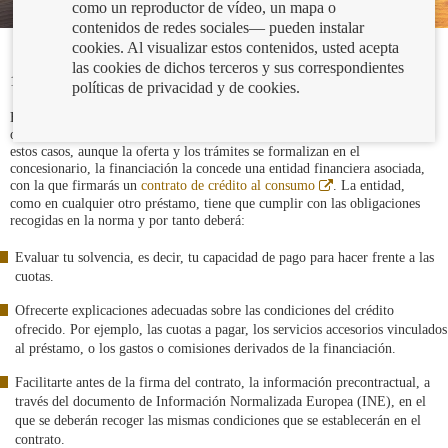
como un reproductor de vídeo, un mapa o
contenidos de redes sociales— pueden instalar
cookies. Al visualizar estos contenidos, usted acepta
las cookies de dichos terceros y sus correspondientes
11/10/2023
políticas de privacidad y de cookies.
En la actualidad, la mayoría de los vehículos que compramos se financian,
ofreciendo en muchos casos el propio concesionario esta posibilidad. En
estos casos, aunque la oferta y los trámites se formalizan en el
concesionario, la financiación la concede una entidad financiera asociada,
Abre
con la que firmarás un
contrato de crédito al consumo
. La entidad,
en
como en cualquier otro préstamo, tiene que cumplir con las obligaciones
ventana
recogidas en la norma y por tanto deberá:
nueva
Evaluar tu solvencia, es decir, tu capacidad de pago para hacer frente a las
cuotas.
Ofrecerte explicaciones adecuadas sobre las condiciones del crédito
ofrecido. Por ejemplo, las cuotas a pagar, los servicios accesorios vinculados
al préstamo, o los gastos o comisiones derivados de la financiación.
Facilitarte antes de la firma del contrato, la información precontractual, a
través del documento de Información Normalizada Europea (INE), en el
que se deberán recoger las mismas condiciones que se establecerán en el
contrato.