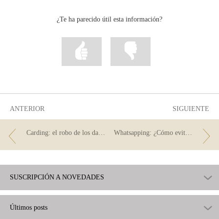
correo
...
...
...
Facebook
Twitter
Linkedin
¿Te ha parecido útil esta información?
Marcar
Marcar
la
la
información
información
como
como
útil
poco
útil
ANTERIOR
SIGUIENTE
Carding: el robo de los datos de las tarjetas bancarias
Whatsapping: ¿Cómo evitar que te estafen en la aplicación?
SUSCRIPCIÓN A NOVEDADES
Últimos posts