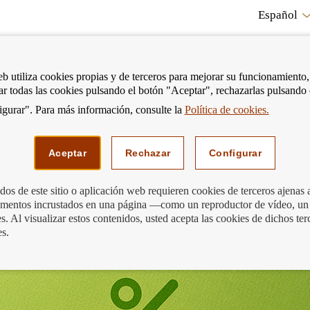
Español
RE
eb utiliza cookies propias y de terceros para mejorar su funcionamiento,
tar todas las cookies pulsando el botón "Aceptar", rechazarlas pulsando
CO
gurar". Para más información, consulte la
Política de cookies.
strar
Mostrar
Podemos ayudarte
Edu
enú
menú
Aceptar
Rechazar
Configurar
os de este sitio o aplicación web requieren cookies de terceros ajenas 
lementos incrustados en una página —como un reproductor de vídeo, un
uentas claras para evitar sustos
. Al visualizar estos contenidos, usted acepta las cookies de dichos ter
es.