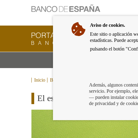
Ir
a
la
Aviso de cookies.
página
de
Este sitio o aplicación w
Cliente
inicio
estadísticas. Puede acep
Bancario
del
del
pulsando el botón "Confi
Banco
Banco
de
Mo
Productos y servicios bancarios
de
España
m
España
Eurosistema,
ir
Inicio
Blog
a
Además, algunos contenid
inicio
servicio. Por ejemplo, e
El estudio de solvencia: tus c
— pueden instalar cookies
de privacidad y de cooki