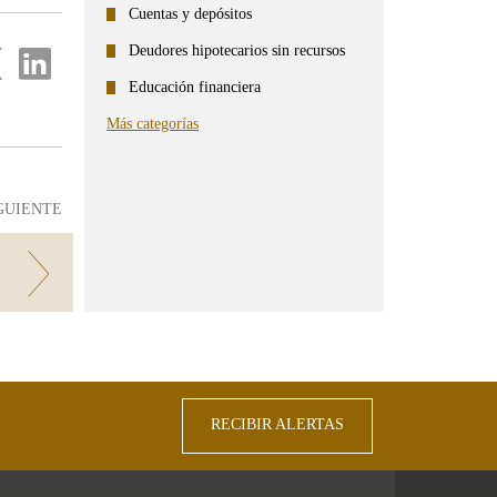
Cuentas y depósitos
Deudores hipotecarios sin recursos
partir
Compartir
en
Educación financiera
...
ter
Linkedin
Más categorías
GUIENTE
RECIBIR ALERTAS