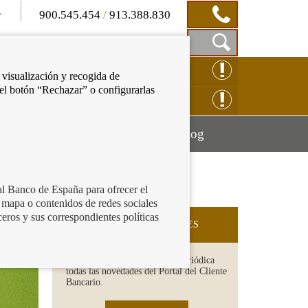
900.545.454
/
913.388.830
Mostrar
CLAMACIÓN ONLINE
 visualización y recogida de
Caja
 el botón “Rechazar” o configurarlas
de
NSULTAS ONLINE
Búsqueda
Mostrar
Mostrar
cación financiera
Blog
menú
menú
al Banco de España para ofrecer el
 mapa o contenidos de redes sociales
ceros y sus correspondientes políticas
SUSCRIPCIÓN A NOVEDADES
Recibe en tu email de forma periódica
todas las novedades del Portal del Cliente
Bancario.