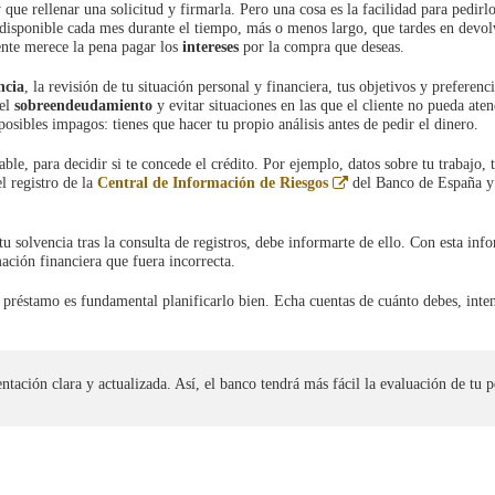
ue rellenar una solicitud y firmarla. Pero una cosa es la facilidad para pedirlo
o disponible cada mes durante el tiempo, más o menos largo, que tardes en devol
ente merece la pena pagar los
intereses
por la compra que deseas.
ncia
, la revisión de tu situación personal y financiera, tus objetivos y preferenci
 el
sobreendeudamiento
y evitar situaciones en las que el cliente no pueda aten
posibles impagos: tienes que hacer tu propio análisis antes de pedir el dinero.
ble, para decidir si te concede el crédito. Por ejemplo, datos sobre tu trabajo, 
Abre
l registro de la
Central de Información de Riesgos
del Banco de España y 
en
ventana
nueva
 tu solvencia tras la consulta de registros, debe informarte de ello. Con esta inf
mación financiera que fuera incorrecta.
préstamo es fundamental planificarlo bien. Echa cuentas de cuánto debes, inte
ntación clara y actualizada. Así, el banco tendrá más fácil la evaluación de tu p