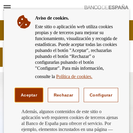
Mostrar
Ir
contenido
a
Aviso de cookies.
la
página
Este sitio o aplicación web utiliza cookies
Cliente
de
propias y de terceros para mejorar su
Bancario
inicio
funcionamiento, visualización y recogida de
del
del
estadísticas. Puede aceptar todas las cookies
Banco
Banco
pulsando el botón "Aceptar", rechazarlas
de
Reflections in a Golden Eye (Carlos
de
pulsando el botón “Rechazar” o
España
Aires)
España
configurarlas pulsando el botón
Eurosistema,
"Configurar". Para más información,
ir
a
consulte la
Política de cookies.
inicio
Aceptar
Rechazar
Configurar
Además, algunos contenidos de este sitio o
aplicación web requieren cookies de terceros ajenas
al Banco de España para ofrecer el servicio. Por
ejemplo, elementos incrustados en una página —