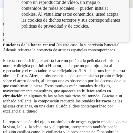
como un reproductor de vídeo, un mapa o
contenidos de redes sociales— pueden instalar
cookies. Al visualizar estos contenidos, usted acepta
las cookies de dichos terceros y sus correspondientes
03/03/2020
políticas de privacidad y de cookies.
La obra de Carlos Aires,
Reflections in a Golden Eye,
es una de las piezas
que se suma a la línea de la colección Banco de España relacionada con las
funciones de la banca central
(en este caso, la supervisión bancaria).
Además refuerza la presencia de artistas españoles contemporáneos.
En esta composición, el artista hace un guiño a la película del mismo
nombre dirigida por
John Huston
, en la que un gran ojo mira al
espectador y el espectador se ve reflejado en él. Al situarnos frente a esta
obra de
Carlos Aires
, el observador puede contemplar su propio reflejo
sobre el acero dorado, al tiempo que es observado por las decenas de ojos
que conforman la pieza. Estos motivos están tomados de efigies,
mayoritariamente masculinas, que aparecen en
billetes reales en
circulación
en algunos de los países más ricos del mundo. Gracias a su
acabado brillante, la composición recuerda los retablos
barrocos
de las
iglesias cristianas, en una clara alusión al dios contemporáneo por
excelencia: el dinero.
La representación del ojo es un símbolo de origen egipcio relacionado con
la vista, la luz, la sabiduría y el espíritu, interpretado también por la
religión católica como la vigilancia y la providencia de Dios sobre la