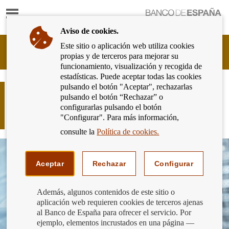
Mostrar
Ir
contenido
a
Aviso de cookies.
la
página
Este sitio o aplicación web utiliza cookies
Cliente
de
propias y de terceros para mejorar su
Bancario
inicio
funcionamiento, visualización y recogida de
del
del
estadísticas. Puede aceptar todas las cookies
Banco
Banco
pulsando el botón "Aceptar", rechazarlas
de
¿Sabes qué es el Documento
de
pulsando el botón “Rechazar” o
España
Informativo de Comisiones de una
España
configurarlas pulsando el botón
Eurosistema,
cuenta?
"Configurar". Para más información,
ir
a
consulte la
Política de cookies.
inicio
Aceptar
Rechazar
Configurar
Además, algunos contenidos de este sitio o
aplicación web requieren cookies de terceros ajenas
al Banco de España para ofrecer el servicio. Por
ejemplo, elementos incrustados en una página —