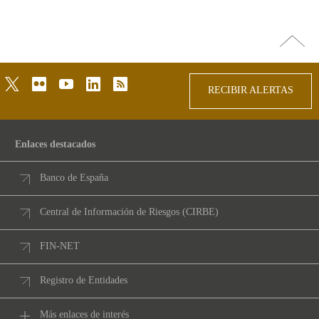
Ir
arriba
twitter
flickr
youtube
linkedin
rss
RECIBIR ALERTAS
Enlaces destacados
Banco de España
Central de Información de Riesgos (CIRBE)
FIN-NET
Registro de Entidades
Más enlaces de interés