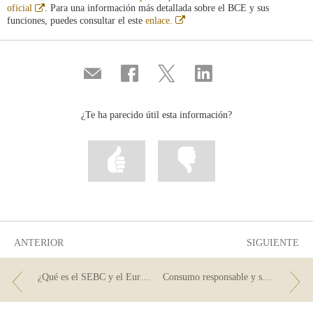
Abre
oficial
. Para una información más detallada sobre el BCE y sus
en
Abre
funciones, puedes consultar el este
enlace.
ventana
en
nueva
ventana
nueva
Compartir
Compartir
Compartir
Compartir
por
en
en
en
correo
...
...
...
Facebook
Twitter
Linkedin
¿Te ha parecido útil esta información?
Marcar
Marcar
la
la
información
información
como
como
útil
poco
útil
ANTERIOR
SIGUIENTE
¿Qué es el SEBC y el Eurosistema?
Consumo responsable y seguro también en Black Friday