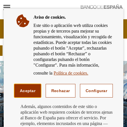
Mostrar
Ir
contenido
a
Aviso de cookies.
la
página
Este sitio o aplicación web utiliza cookies
Cliente
de
propias y de terceros para mejorar su
Bancario
inicio
funcionamiento, visualización y recogida de
del
del
estadísticas. Puede aceptar todas las cookies
Banco
Banco
pulsando el botón "Aceptar", rechazarlas
de
¿Sabes qué es un banco central?
de
pulsando el botón “Rechazar” o
España
España
configurarlas pulsando el botón
Eurosistema,
"Configurar". Para más información,
ir
a
consulte la
Política de cookies.
inicio
Aceptar
Rechazar
Configurar
Además, algunos contenidos de este sitio o
aplicación web requieren cookies de terceros ajenas
al Banco de España para ofrecer el servicio. Por
ejemplo, elementos incrustados en una página —