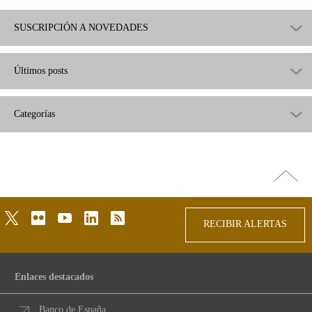
SUSCRIPCIÓN A NOVEDADES
Últimos posts
Categorías
Ir
arriba
twitter
flickr
youtube
linkedin
rss
RECIBIR ALERTAS
Enlaces destacados
Banco de España