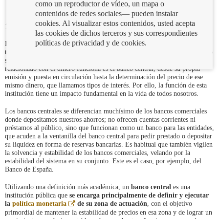
como un reproductor de vídeo, un mapa o
contenidos de redes sociales— pueden instalar
cookies. Al visualizar estos contenidos, usted acepta
10/12/2024
las cookies de dichos terceros y sus correspondientes
políticas de privacidad y de cookies.
En cualquier economía, constantemente se producen transacciones que
tienen su derivada financiera. Así, cuando compramos o vendemos bienes o
servicios, los intercambiamos por dinero. Y quien garantiza que todo lo
relacionado con el dinero funciona es el banco central, desde su propia
emisión y puesta en circulación hasta la determinación del precio de ese
mismo dinero, que llamamos tipos de interés. Por ello, la función de esta
institución tiene un impacto fundamental en la vida de todos nosotros.
Los bancos centrales se diferencian muchísimo de los bancos comerciales
donde depositamos nuestros ahorros; no ofrecen cuentas corrientes ni
préstamos al público, sino que funcionan como un banco para las entidades,
que acuden a la ventanilla del banco central para pedir prestado o depositar
su liquidez en forma de reservas bancarias. Es habitual que también vigilen
la solvencia y estabilidad de los bancos comerciales, velando por la
estabilidad del sistema en su conjunto. Este es el caso, por ejemplo, del
Banco de España.
Utilizando una definición más académica, un
banco central
es una
institución pública que
se encarga principalmente de definir y ejecutar
Abre
la
política monetaria
de su zona de actuación
, con el objetivo
en
primordial de mantener la estabilidad de precios en esa zona y de lograr un
ventana