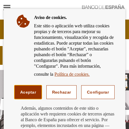
Mostrar
Ir
contenido
a
Aviso de cookies.
la
página
Este sitio o aplicación web utiliza cookies
Cliente
de
propias y de terceros para mejorar su
Bancario
inicio
funcionamiento, visualización y recogida de
del
del
estadísticas. Puede aceptar todas las cookies
Banco
Banco
pulsando el botón "Aceptar", rechazarlas
de
Sara Gómez y el caso de las
de
pulsando el botón “Rechazar” o
España
transferencias online
España
configurarlas pulsando el botón
Eurosistema,
"Configurar". Para más información,
ir
a
consulte la
Política de cookies.
inicio
Aceptar
Rechazar
Configurar
Además, algunos contenidos de este sitio o
aplicación web requieren cookies de terceros ajenas
al Banco de España para ofrecer el servicio. Por
ejemplo, elementos incrustados en una página —