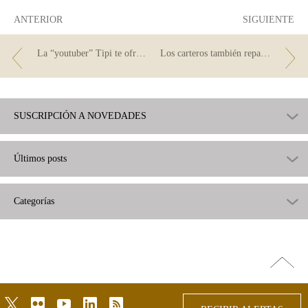
ANTERIOR
SIGUIENTE
La “youtuber” Tipi te ofrece consejos para el día a día de tus finanzas
Los carteros también repartirán efectivo en las zonas rurales
SUSCRIPCIÓN A NOVEDADES
Últimos posts
Categorías
Ir
arriba
twitter
flickr
youtube
linkedin
rss