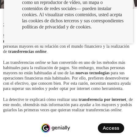
como un reproductor de vídeo, un mapa o
contenidos de redes sociales— pueden instalar
cookies. Al visualizar estos contenidos, usted acepta
las cookies de dichos terceros y sus correspondientes
26/01/2023
políticas de privacidad y de cookies.
Sara Gómez vuelve con una publicación relacionada con
las finanzas y los
mayores
. En este caso, Sara te dará consejos para que puedas ayudar a las
personas mayores en su relación con el mundo financiero y la realización
de
transferencias
online
.
Las transferencias
online
se han convertido en uno de los métodos más
habituales para la realización de pagos. Sin embargo, muchas personas
mayores no están habituadas al uso de las
nuevas tecnologías
para sus
operaciones financieras más habituales. Por ello, prefieren desenvolverse
con el efectivo, que conocen bien. Por esta razón, necesitan nuestra ayuda
para superar sus miedos y poder optar por internet como herramienta.
La detective te explicará cómo realizar una
transferencia por internet
, de
este modo, obtendrás más información para ayudar a los mayores y podrás
guiarlos las primeras veces que quieran realizar transferencias
online
.