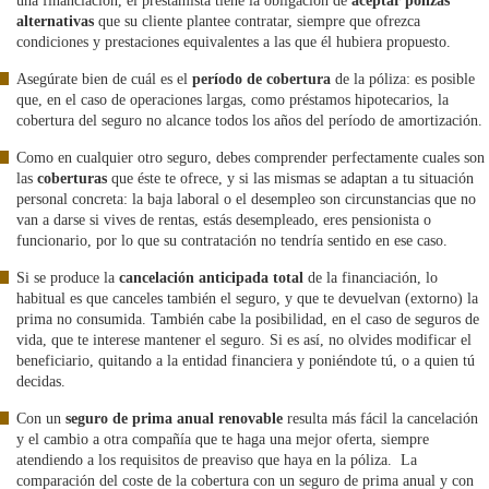
una financiación, el prestamista tiene la obligación de
aceptar pólizas
alternativas
que su cliente plantee contratar, siempre que ofrezca
condiciones y prestaciones equivalentes a las que él hubiera propuesto.
Asegúrate bien de cuál es el
período de cobertura
de la póliza: es posible
que, en el caso de operaciones largas, como préstamos hipotecarios, la
cobertura del seguro no alcance todos los años del período de amortización.
Como en cualquier otro seguro, debes comprender perfectamente cuales son
las
coberturas
que éste te ofrece, y si las mismas se adaptan a tu situación
personal concreta: la baja laboral o el desempleo son circunstancias que no
van a darse si vives de rentas, estás desempleado, eres pensionista o
funcionario, por lo que su contratación no tendría sentido en ese caso.
Si se produce la
cancelación anticipada total
de la financiación, lo
habitual es que canceles también el seguro, y que te devuelvan (extorno) la
prima no consumida. También cabe la posibilidad, en el caso de seguros de
vida, que te interese mantener el seguro. Si es así, no olvides modificar el
beneficiario, quitando a la entidad financiera y poniéndote tú, o a quien tú
decidas.
Con un
seguro de prima anual renovable
resulta más fácil la cancelación
y el cambio a otra compañía que te haga una mejor oferta, siempre
atendiendo a los requisitos de preaviso que haya en la póliza. La
comparación del coste de la cobertura con un seguro de prima anual y con