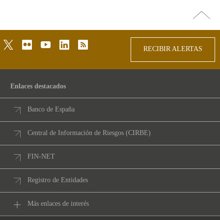
Ir
arriba
twitter
flickr
youtube
linkedin
rss
RECIBIR ALERTAS
Enlaces destacados
Banco de España
Central de Información de Riesgos (CIRBE)
FIN-NET
Registro de Entidades
Más enlaces de interés