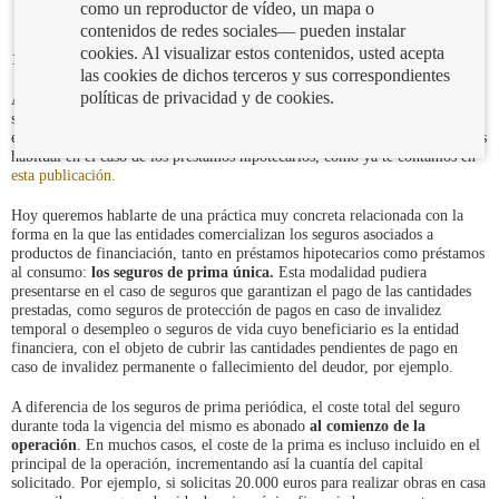
como un reproductor de vídeo, un mapa o
contenidos de redes sociales— pueden instalar
cookies. Al visualizar estos contenidos, usted acepta
13/01/2022
las cookies de dichos terceros y sus correspondientes
políticas de privacidad y de cookies.
Actualmente es frecuente que los bancos ofrezcan un nutrido catálogo de
seguros a sus clientes, y en algunos casos, pueden llegar a exigir garantías
en forma de seguros para la contratación de un producto financiero. Esto es
habitual en el caso de los préstamos hipotecarios, como ya te contamos en
esta publicación.
Hoy queremos hablarte de una práctica muy concreta relacionada con la
forma en la que las entidades comercializan los seguros asociados a
productos de financiación, tanto en préstamos hipotecarios como préstamos
al consumo:
los seguros de prima única.
Esta modalidad pudiera
presentarse en el caso de seguros que garantizan el pago de las cantidades
prestadas, como seguros de protección de pagos en caso de invalidez
temporal o desempleo o seguros de vida cuyo beneficiario es la entidad
financiera, con el objeto de cubrir las cantidades pendientes de pago en
caso de invalidez permanente o fallecimiento del deudor, por ejemplo.
A diferencia de los seguros de prima periódica, el coste total del seguro
durante toda la vigencia del mismo es abonado
al comienzo de la
operación
. En muchos casos, el coste de la prima es incluso incluido en el
principal de la operación, incrementando así la cuantía del capital
solicitado. Por ejemplo, si solicitas 20.000 euros para realizar obras en casa