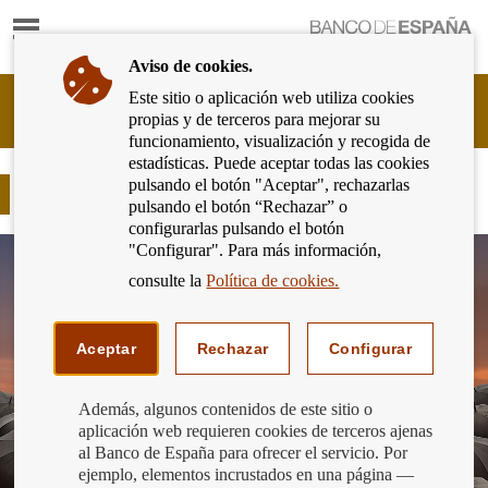
Mostrar
Ir
contenido
a
Aviso de cookies.
la
página
Este sitio o aplicación web utiliza cookies
Cliente
de
propias y de terceros para mejorar su
Bancario
inicio
funcionamiento, visualización y recogida de
del
del
estadísticas. Puede aceptar todas las cookies
Banco
Banco
pulsando el botón "Aceptar", rechazarlas
de
Seguros de prima única
de
pulsando el botón “Rechazar” o
España
España
configurarlas pulsando el botón
Eurosistema,
"Configurar". Para más información,
ir
a
consulte la
Política de cookies.
inicio
Aceptar
Rechazar
Configurar
Además, algunos contenidos de este sitio o
aplicación web requieren cookies de terceros ajenas
al Banco de España para ofrecer el servicio. Por
ejemplo, elementos incrustados en una página —