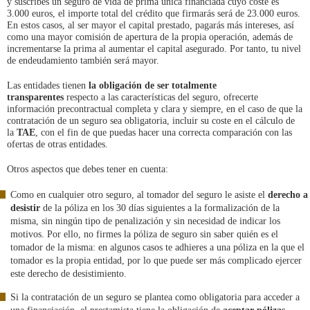
y suscribes un seguro de vida de prima única financiada cuyo coste es
3.000 euros, el importe total del crédito que firmarás será de 23.000 euros.
En estos casos, al ser mayor el capital prestado, pagarás más intereses, así
como una mayor comisión de apertura de la propia operación, además de
incrementarse la prima al aumentar el capital asegurado. Por tanto, tu nivel
de endeudamiento también será mayor.
Las entidades tienen
la obligación de ser totalmente
transparentes
respecto a las características del seguro, ofrecerte
información precontractual completa y clara y siempre, en el caso de que la
contratación de un seguro sea obligatoria, incluir su coste en el cálculo de
la
TAE
, con el fin de que puedas hacer una correcta comparación con las
ofertas de otras entidades.
Otros aspectos que debes tener en cuenta:
Como en cualquier otro seguro, al tomador del seguro le asiste el
derecho a
desistir
de la póliza en los 30 días siguientes a la formalización de la
misma, sin ningún tipo de penalización y sin necesidad de indicar los
motivos. Por ello, no firmes la póliza de seguro sin saber quién es el
tomador de la misma: en algunos casos te adhieres a una póliza en la que el
tomador es la propia entidad, por lo que puede ser más complicado ejercer
este derecho de desistimiento.
Si la contratación de un seguro se plantea como obligatoria para acceder a