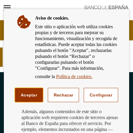
Mostrar
Ir
contenido
a
Aviso de cookies.
la
página
Este sitio o aplicación web utiliza cookies
Cliente
de
propias y de terceros para mejorar su
Bancario
inicio
funcionamiento, visualización y recogida de
del
del
estadísticas. Puede aceptar todas las cookies
Banco
Banco
pulsando el botón "Aceptar", rechazarlas
de
Tarjetas híbridas débito-crédito: ¿lo
de
pulsando el botón “Rechazar” o
España
mejor de dos mundos?
España
configurarlas pulsando el botón
Eurosistema,
"Configurar". Para más información,
ir
a
consulte la
Política de cookies.
inicio
Aceptar
Rechazar
Configurar
Además, algunos contenidos de este sitio o
aplicación web requieren cookies de terceros ajenas
al Banco de España para ofrecer el servicio. Por
ejemplo, elementos incrustados en una página —