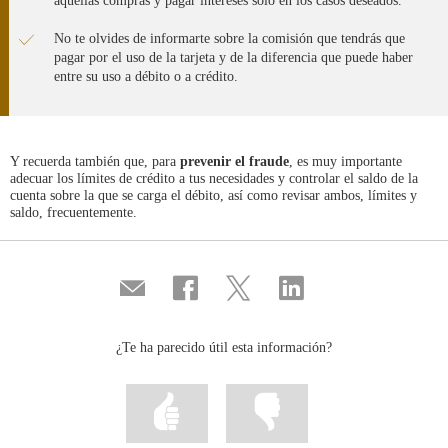
aquellas compras y pagar intereses solo en los casos deseados.
No te olvides de informarte sobre la comisión que tendrás que
pagar por el uso de la tarjeta y de la diferencia que puede haber
entre su uso a débito o a crédito.
Y recuerda también que, para
prevenir el fraude
, es muy importante
adecuar los límites de crédito a tus necesidades y controlar el saldo de la
cuenta sobre la que se carga el débito, así como revisar ambos, límites y
saldo, frecuentemente.
Compartir
Compartir
Compartir
Compartir
por
en
en
en
correo
...
...
...
Facebook
Twitter
Linkedin
¿Te ha parecido útil esta información?
Marcar
Marcar
la
la
información
información