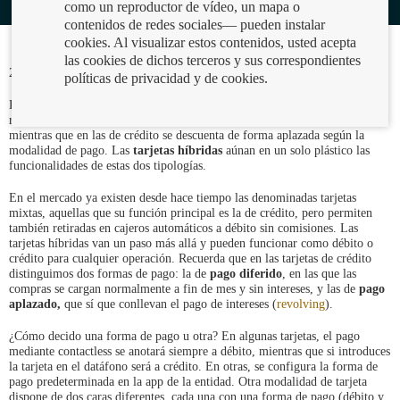
como un reproductor de vídeo, un mapa o
contenidos de redes sociales— pueden instalar
cookies. Al visualizar estos contenidos, usted acepta
las cookies de dichos terceros y sus correspondientes
29/11/2021
políticas de privacidad y de cookies.
La principal diferencia entre las tarjetas de
débito
y
crédito
es que cuando
realizas un pago con las primeras, se carga en tu cuenta inmediatamente,
mientras que en las de crédito se descuenta de forma aplazada según la
modalidad de pago. Las
tarjetas híbridas
aúnan en un solo plástico las
funcionalidades de estas dos tipologías.
En el mercado ya existen desde hace tiempo las denominadas tarjetas
mixtas, aquellas que su función principal es la de crédito, pero permiten
también retiradas en cajeros automáticos a débito sin comisiones. Las
tarjetas híbridas van un paso más allá y pueden funcionar como débito o
crédito para cualquier operación. Recuerda que en las tarjetas de crédito
distinguimos dos formas de pago: la de
pago diferido
, en las que las
compras se cargan normalmente a fin de mes y sin intereses, y las de
pago
aplazado,
que sí que conllevan el pago de intereses (
revolving
).
¿Cómo decido una forma de pago u otra? En algunas tarjetas, el pago
mediante contactless se anotará siempre a débito, mientras que si introduces
la tarjeta en el datáfono será a crédito. En otras, se configura la forma de
pago predeterminada en la app de la entidad. Otra modalidad de tarjeta
dispone de dos caras diferentes, cada una con una forma de pago (débito y