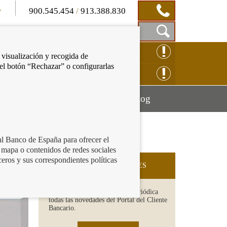
900.545.454
/
913.388.830
Mostrar
CLAMACIÓN ONLINE
 visualización y recogida de
Caja
 el botón “Rechazar” o configurarlas
de
NSULTAS ONLINE
Búsqueda
Mostrar
Mostrar
cación financiera
Blog
menú
menú
al Banco de España para ofrecer el
 mapa o contenidos de redes sociales
ceros y sus correspondientes políticas
SUSCRIPCIÓN A NOVEDADES
Recibe en tu email de forma periódica
todas las novedades del Portal del Cliente
Bancario.