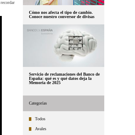
 recordar
Cómo nos afecta el tipo de cambio.
Conoce nuestro conversor de divisas
Servicio de reclamaciones del Banco de
España: qué es y qué datos deja la
Memoria de 2025
Categorías
Todos
Avales