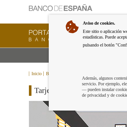
Ir
a
la
Aviso de cookies.
página
de
Este sitio o aplicación w
Cliente
inicio
estadísticas. Puede acep
Bancario
del
del
pulsando el botón "Confi
Banco
Banco
de
Mo
Productos y servicios bancarios
de
España
m
España
Eurosistema,
ir
Inicio
Blog
a
Además, algunos contenid
inicio
servicio. Por ejemplo, e
Tarjetas revolving: ayuda a S
— pueden instalar cookies
de privacidad y de cooki