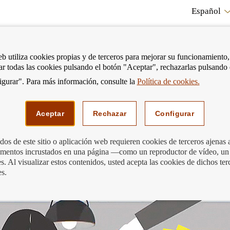
Español
RE
eb utiliza cookies propias y de terceros para mejorar su funcionamiento,
tar todas las cookies pulsando el botón "Aceptar", rechazarlas pulsando
CO
gurar". Para más información, consulte la
Política de cookies.
strar
Mostrar
Podemos ayudarte
Edu
enú
menú
Aceptar
Rechazar
Configurar
os de este sitio o aplicación web requieren cookies de terceros ajenas 
lementos incrustados en una página —como un reproductor de vídeo, un
ara en su investigación
. Al visualizar estos contenidos, usted acepta las cookies de dichos ter
es.