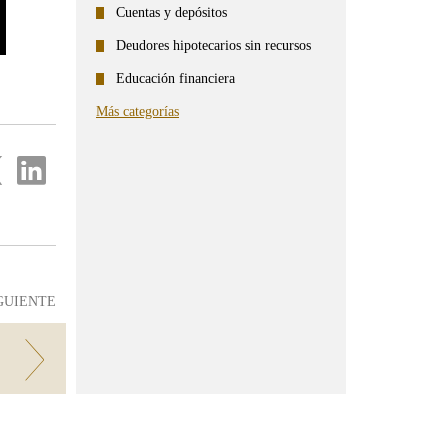
Cuentas y depósitos
Deudores hipotecarios sin recursos
Educación financiera
Más categorías
partir
Compartir
en
...
ter
Linkedin
GUIENTE